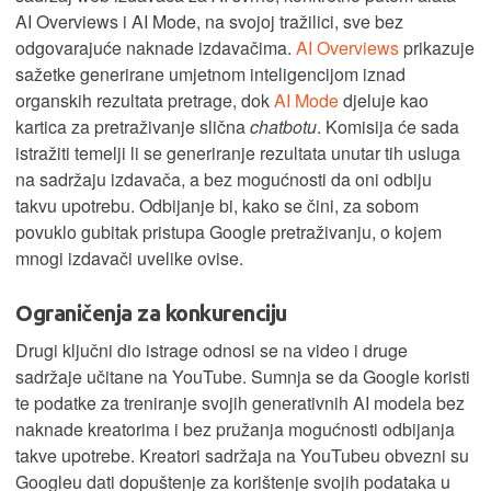
AI Overviews i AI Mode, na svojoj tražilici, sve bez
odgovarajuće naknade izdavačima.
AI Overviews
prikazuje
sažetke generirane umjetnom inteligencijom iznad
organskih rezultata pretrage, dok
AI Mode
djeluje kao
kartica za pretraživanje slična
chatbotu
. Komisija će sada
istražiti temelji li se generiranje rezultata unutar tih usluga
na sadržaju izdavača, a bez mogućnosti da oni odbiju
takvu upotrebu. Odbijanje bi, kako se čini, za sobom
povuklo gubitak pristupa Google pretraživanju, o kojem
mnogi izdavači uvelike ovise.
Ograničenja za konkurenciju
Drugi ključni dio istrage odnosi se na video i druge
sadržaje učitane na YouTube. Sumnja se da Google koristi
te podatke za treniranje svojih generativnih AI modela bez
naknade kreatorima i bez pružanja mogućnosti odbijanja
takve upotrebe. Kreatori sadržaja na YouTubeu obvezni su
Googleu dati dopuštenje za korištenje svojih podataka u