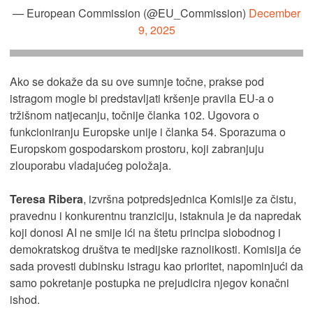
— European Commission (@EU_Commission)
December
9, 2025
Ako se dokaže da su ove sumnje točne, prakse pod
istragom mogle bi predstavljati kršenje pravila EU-a o
tržišnom natjecanju, točnije članka 102. Ugovora o
funkcioniranju Europske unije i članka 54. Sporazuma o
Europskom gospodarskom prostoru, koji zabranjuju
zlouporabu vladajućeg položaja.
Teresa Ribera
, izvršna potpredsjednica Komisije za čistu,
pravednu i konkurentnu tranziciju, istaknula je da napredak
koji donosi AI ne smije ići na štetu principa slobodnog i
demokratskog društva te medijske raznolikosti. Komisija će
sada provesti dubinsku istragu kao prioritet, napominjući da
samo pokretanje postupka ne prejudicira njegov konačni
ishod.