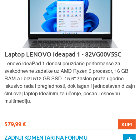
Laptop LENOVO Ideapad 1 - 82VG00V5SC
Lenovo IdeaPad 1 donosi pouzdane performanse za
svakodnevne zadatke uz AMD Ryzen 3 procesor, 16 GB
RAM-a i brzi 512 GB SSD. 15,6" zaslon pruža ugodno
iskustvo rada i preglednosti, dok lagan i jednostavan dizajn
čini ovaj laptop idealnim za učenje, posao i osnovnu
multimediju.
579,99 €
KUPI
ZADNJI KOMENTARI NA FORUMU