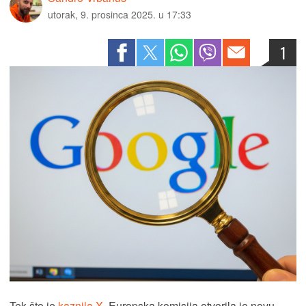
utorak, 9. prosinca 2025. u 17:33
1
Tek što je
kaznila X
, Europska komisija otvorila je novu