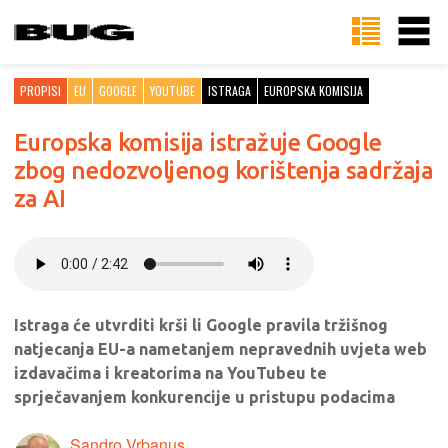
PROPISI
EU
GOOGLE
YOUTUBE
ISTRAGA
EUROPSKA KOMISIJA
Europska komisija istražuje Google
zbog nedozvoljenog korištenja sadržaja
za AI
Istraga će utvrditi krši li Google pravila tržišnog
natjecanja EU-a nametanjem nepravednih uvjeta web
izdavačima i kreatorima na YouTubeu te
sprječavanjem konkurencije u pristupu podacima
Sandro Vrbanus