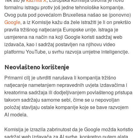
formalnu istragu protiv još jedne tehnološke kompanije.
Ovog puta pod povećalom Bruxellesa našao se (ponovno)
Google
, a iz Komisije kažu da žele istražiti je li on prekršio
pravila tržišnog natjecanja Europske unije. Istraga je
usmjerena na način na koji Google koristi sadržaj web
izdavača, kao i sadržaj postavljen na njihovu video
platformu YouTube, u svrhu razvoja umjetne inteligencije.
Neovlašteno korištenje
Primarni cilj je utvrditi narušava li kompanija tržišno
natjecanje nametanjem nepravednih uvjeta izdavačima i
kreatorima sadržaja ili dodjeljivanjem povlaštenog pristupa
takvom sadržaju samome sebi, čime se u nepovoljan
položaj stavljaju ostale kompanije koje se bave razvojem
AI modela.
Komisija je izrazila zabrinutost da je Google možda koristio
sadržaj web izdavača za AI svrhe, konkretno putem alata