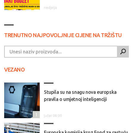
nedjelja
TRENUTNO NAJPOVOLJNIJE CIJENE NA TRŽIŠTU
VEZANO
Stupila su na snagu nova europska
pravila o umjetnoj inteligenciji
1
jučer 06:00
Europska komisija kroz Fond za rastuću