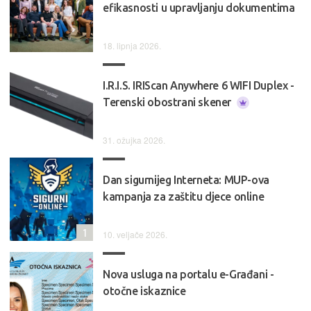
efikasnosti u upravljanju dokumentima
18. lipnja 2026.
I.R.I.S. IRIScan Anywhere 6 WIFI Duplex -
Terenski obostrani skener
31. ožujka 2026.
Dan sigurnijeg Interneta: MUP-ova
kampanja za zaštitu djece online
1
10. veljače 2026.
Nova usluga na portalu e-Građani -
otočne iskaznice