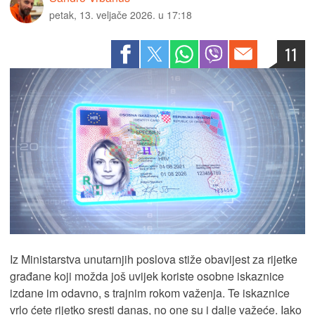
petak, 13. veljače 2026. u 17:18
11
Iz Ministarstva unutarnjih poslova stiže obavijest za rijetke
građane koji možda još uvijek koriste osobne iskaznice
izdane im odavno, s trajnim rokom važenja. Te iskaznice
vrlo ćete rijetko sresti danas, no one su i dalje važeće. Iako