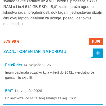
svakodnevne zadatke uz AMD Ryzen 3 procesor, 16 GB
RAM-a i brzi 512 GB SSD. 15,6" zaslon pruža ugodno
iskustvo rada i preglednosti, dok lagan i jednostavan dizajn
čini ovaj laptop idealnim za učenje, posao i osnovnu
multimediju.
579,99 €
KUPI
ZADNJI KOMENTARI NA FORUMU
14. veljače 2026.
PaleRider
Imam papirnatu vozačku koja vrijedi do 2042., vjerojatno će
gamad i to skratiti.
14. veljače 2026.
BMT
Do kolovoza, će se taj broj smanjiti za koju tisuću.