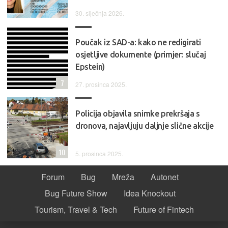
30. siječnja 2026.
Poučak iz SAD-a: kako ne redigirati
osjetljive dokumente (primjer: slučaj
Epstein)
7
27. prosinca 2025.
Policija objavila snimke prekršaja s
dronova, najavljuju daljnje slične akcije
10
5. prosinca 2025.
Forum
Bug
Mreža
Autonet
Bug Future Show
Idea Knockout
Tourism, Travel & Tech
Future of Fintech