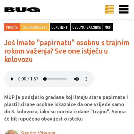
PROPISI
ZAKONODAVSTVO
DOKUMENTI
OSOBNA ISKAZNICA
MUP
Još imate "papirnatu" osobnu s trajnim
rokom važenja? Sve one istječu u
kolovozu
MUP je podsjetio građane koji imaju stare papirnate i
plastificirane osobne iskaznice da one vrijede samo
do 3. kolovoza, iako su možda izdane "trajno". Svima
će biti upućena obavijest o isteku
Sandro Vrbanus