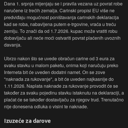
Dana 1. srpnja mijenjaju se i pravila vezana uz povrat robe
naručene iz trećih zemalja. Carinski propisi EU više ne
predviđaju mogućnost poništavanja carinskih deklaracija
kad se roba, nabavljena putem e-trgovine, vraća u treću
zemlju. To znači da od 1.7.2026. kupac može vratiti robu
dobavljaču ali neće moći ostvariti povrat plaćenih uvoznih
davanja.
Ubrzo nakon što se uvede obračun carine od 3 eura za
svaku stavku u malom paketu, onima koji naručuju preko
Interneta bit će uveden dodatni namet. On se zove
"naknada za rukovanje", a bit će uveden najkasnije do
1.11.2026. Naplata naknade za rukovanje provodit će se
također za svaku pojedinu stavku istaknutu na deklaraciji, a
plaćat će se također dostavljaču za njegov trud. Trenutačno
nije donesena odluka o visini te naknade.
Izuzeće za darove