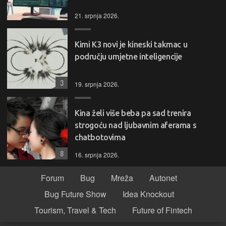
21. srpnja 2026.
Kimi K3 novi je kineski takmac u
području umjetne inteligencije
3
19. srpnja 2026.
Kina želi više beba pa sad trenira
strogoću nad ljubavnim aferama s
chatbotovima
8
16. srpnja 2026.
Forum
Bug
Mreža
Autonet
Bug Future Show
Idea Knockout
Tourism, Travel & Tech
Future of Fintech