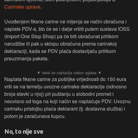
Carinske uprave
.
Uvođenjem fiksne carine ne mijenja se način obračuna i
naplate PDV-a, što će se i dalje vršiti putem sustava IOSS
(Import One Stop Shop) pa će biti obračunat prilikom
narudžbe ili pak u sklopu obračuna prema carinskoj
deklaraciji, kada se PDV plaća dostavljaču prilikom
preuzimanja paketa.
Naplata fiksne carine za pošiljke vrijednosti do 150 eura
vrši se na temelju uvozne carinske deklaracije (odnosno
broja stavki u njoj) pri puštanju u slobodni promet i
neovisno od toga na koji način se naplaćuje PDV. Uvoznu
carinsku pristojbu plaća deklarant (tj. dostavna služba) i
potom je zaračunava kupcu.
No, to nije sve