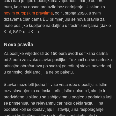
čak i kad je riječ o pošiljkama vrijednosti manje od 150
eura, koje su dosad prolazile bez carinjenja. U skladu s
novim europskim pravilima
, od 1. srpnja 2026. u svim
državama članicama EU primjenjuju se nova pravila za
male pošiljke kupljene na daljinu u trećim zemljama (dakle
Kini, SAD-u, UK…).
Nova pravila
Za pošiljke vrijednosti do 150 eura uvodi se fiksna carina
od 3 eura za svaku stavku pošiljke. To znači da se carinska
pristojba obračunava po svakoj pojedinoj stavci navedenoj
u carinskoj deklaraciji, a ne po paketu.
Stavka može biti jedna ili više vrsta robe u pošiljci s istim
razvrstavanjem u carinsku tarifu, istim opisom i, ako je to
predviđeno u skladu sa zahtjevima u pogledu podataka koji
se primjenjuju na relevantnu carinsku deklaraciju ili na
podatke koji se dostavljaju ili stavljaju na raspolaganje
carinskim tijelima, istim podrijetlom, pojašnjavaju iz