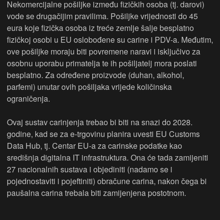
Nekomercijalne pošiljke između fizičkih osoba (tj. darovi)
vode se drugačijim pravilima. Pošiljke vrijednosti do 45
eura koje fizička osoba iz treće zemlje šalje besplatno
fizičkoj osobi u EU oslobođene su carine i PDV-a. Međutim,
ove pošiljke moraju biti povremene naravi i isključivo za
osobnu uporabu primatelja te ih pošiljatelj mora poslati
besplatno. Za određene proizvode (duhan, alkohol,
parfemi) unutar ovih pošiljaka vrijede količinska
ograničenja.
Ovaj sustav carinjenja trebao bi biti na snazi do 2028.
godine, kad se za e-trgovinu planira uvesti EU Customs
Data Hub, tj. Centar EU-a za carinske podatke kao
središnja digitalna IT infrastruktura. Ona će tada zamijeniti
27 nacionalnih sustava i objediniti (nadamo se i
pojednostaviti i pojeftiniti) obračune carina, nakon čega bi
paušalna carina trebala biti zamijenjena postotnom.