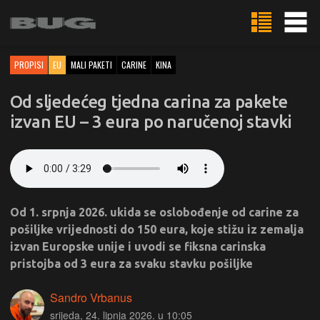
PROPISI
EU
MALI PAKETI
CARINE
KINA
Od sljedećeg tjedna carina za pakete
izvan EU – 3 eura po naručenoj stavki
Od 1. srpnja 2026. ukida se oslobođenje od carine za
pošiljke vrijednosti do 150 eura, koje stižu iz zemalja
izvan Europske unije i uvodi se fiksna carinska
pristojba od 3 eura za svaku stavku pošiljke
Sandro Vrbanus
srijeda, 24. lipnja 2026. u 10:05