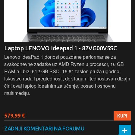
Laptop LENOVO Ideapad 1 - 82VG00V5SC
Lenovo IdeaPad 1 donosi pouzdane performanse za
svakodnevne zadatke uz AMD Ryzen 3 procesor, 16 GB
RAM-a i brzi 512 GB SSD. 15,6" zaslon pruža ugodno
iskustvo rada i preglednosti, dok lagan i jednostavan dizajn
čini ovaj laptop idealnim za učenje, posao i osnovnu
multimediju.
579,99 €
KUPI
ZADNJI KOMENTARI NA FORUMU