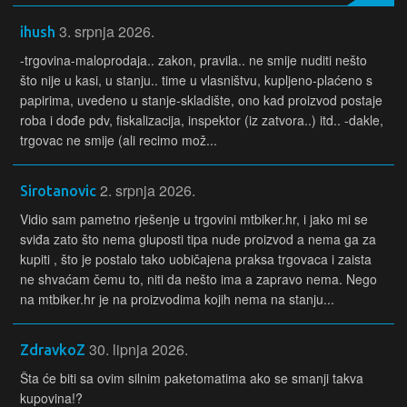
3. srpnja 2026.
ihush
-trgovina-maloprodaja.. zakon, pravila.. ne smije nuditi nešto
što nije u kasi, u stanju.. time u vlasništvu, kupljeno-plaćeno s
papirima, uvedeno u stanje-skladište, ono kad proizvod postaje
roba i dođe pdv, fiskalizacija, inspektor (iz zatvora..) itd.. -dakle,
trgovac ne smije (ali recimo mož...
2. srpnja 2026.
Sirotanovic
Vidio sam pametno rješenje u trgovini mtbiker.hr, i jako mi se
sviđa zato što nema gluposti tipa nude proizvod a nema ga za
kupiti , što je postalo tako uobičajena praksa trgovaca i zaista
ne shvaćam čemu to, niti da nešto ima a zapravo nema. Nego
na mtbiker.hr je na proizvodima kojih nema na stanju...
30. lipnja 2026.
ZdravkoZ
Šta će biti sa ovim silnim paketomatima ako se smanji takva
kupovina!?