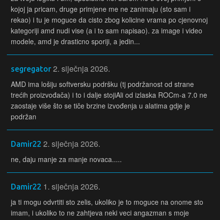
kojoj ja pricam, druge primjene me ne zanimaju (sto sam i
rekao) i tu je moguce da cisto zbog kolicine vrama po cjenovnoj
kategoriji amd nudi vise (a i to sam napisao). za image i video
modele, amd je drasticno sporiji, a jedin...
2. siječnja 2026.
segregator
AMD ima lošiju softversku podršku (tj podržanost od strane
trećih proizvođača) i to i dalje stojiAli od izlaska ROCm-a 7.0 ne
zaostaje više što se tiče brzine izvođenja u alatima gdje je
podržan
2. siječnja 2026.
Damir22
ne, daju manje za manje novaca.....
1. siječnja 2026.
Damir22
ja ti mogu odvrtiti sto zelis, ukoliko je to moguce na onome sto
imam, i ukoliko to ne zahtjeva neki veci angazman s moje