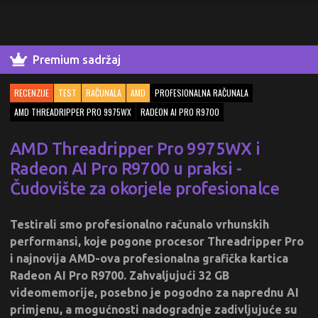
Premium sadržaj
RECENZIJE
TEST
RAČUNALA
AMD
PROFESIONALNA RAČUNALA
AMD THREADRIPPER PRO 9975WX
RADEON AI PRO R9700
AMD Threadripper Pro 9975WX i
Radeon AI Pro R9700 u praksi -
Čudovište za okorjele profesionalce
Testirali smo profesionalno računalo vrhunskih
performansi, koje pogone procesor Threadripper Pro
i najnovija AMD-ova profesionalna grafička kartica
Radeon AI Pro R9700. Zahvaljujući 32 GB
videomemorije, posebno je pogodno za naprednu AI
primjenu, a mogućnosti nadogradnje zadivljujuće su