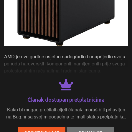
AMD je ove godine osjetno nadogradio i unaprijedio svoju
ponudu hardverskih komponenti, namijenjenih prije svega
profesionalnim računalima i radnim stanicama.
Članak dostupan pretplatnicima
Kako bi mogao pročitati cijeli članak, moraš biti prijavljen
na Bug.hr sa svojim podacima te imati status pretplatnika.