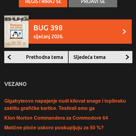
REGISTRIRAJ SE
PRIJAVI SE
BUG 398
siječanj 2026.
Prethodna tema
Sljedeća tema
VEZANO
Gigabyteovo napajanje nudi kilovat snage i toplinsku
zaštitu grafičke kartice. Testirali smo ga
Klon Norton Commandera za Commodore 64
Matične ploče uskoro poskupljuju za 50 %?