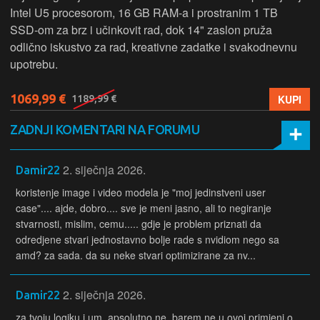
Intel U5 procesorom, 16 GB RAM-a i prostranim 1 TB
SSD‑om za brz i učinkovit rad, dok 14" zaslon pruža
odlično iskustvo za rad, kreativne zadatke i svakodnevnu
upotrebu.
1069,99 €
KUPI
1189,99 €
ZADNJI KOMENTARI NA FORUMU
2. siječnja 2026.
Damir22
koristenje image i video modela je "moj jedinstveni user
case".... ajde, dobro.... sve je meni jasno, ali to negiranje
stvarnosti, mislim, cemu..... gdje je problem priznati da
odredjene stvari jednostavno bolje rade s nvidiom nego sa
amd? za sada. da su neke stvari optimizirane za nv...
2. siječnja 2026.
Damir22
za tvoju logiku i um, apsolutno ne. barem ne u ovoj primjeni o