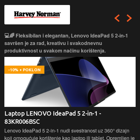
💻🌈 Fleksibilan i elegantan, Lenovo IdeaPad 5 2‑in‑1
savršen je za rad, kreativu i svakodnevnu
produktivnost u svakom načinu korištenja.
-10% + POKLON
Laptop LENOVO IdeaPad 5 2-in-1 -
83KR006BSC
Lenovo IdeaPad 5 2‑in‑1 nudi svestranost uz 360° dizajn
koji omogućuje korištenje kao laptop ili tablet. Opremljen je