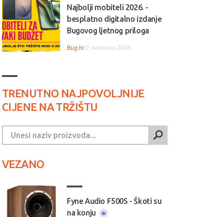
Najbolji mobiteli 2026. -
besplatno digitalno izdanje
Bugovog ljetnog priloga
Bug.hr
2. kolovoza 2026.
TRENUTNO NAJPOVOLJNIJE
CIJENE NA TRŽIŠTU
VEZANO
Fyne Audio F500S - Škoti su
na konju