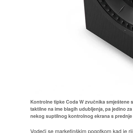
Kontrolne tipke Coda W zvučnika smještene s
taktilne na ime blagih udubljenja, pa jedino 
nekog suptilnog kontrolnog ekrana s prednje
Vodeći se marketinškim pogotkom kad je rije