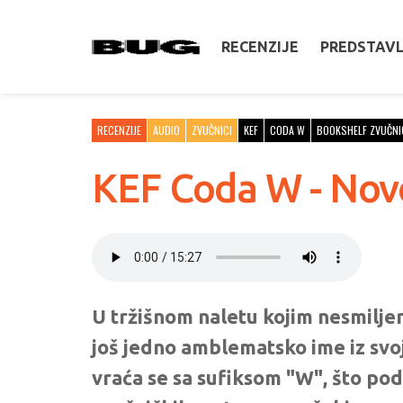
RECENZIJE
PREDSTAV
RECENZIJE
AUDIO
ZVUČNICI
KEF
CODA W
BOOKSHELF ZVUČNI
KEF Coda W - Novo
U tržišnom naletu kojim nesmiljen
još jedno amblematsko ime iz svo
vraća se sa sufiksom "W", što po