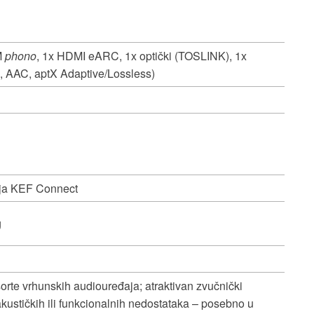
M
phono
, 1x HDMI eARC, 1x optički (TOSLINK), 1x
, AAC, aptX Adaptive/Lossless)
cija KEF Connect
g
rte vrhunskih audiouređaja; atraktivan zvučnički
akustičkih ili funkcionalnih nedostataka – posebno u