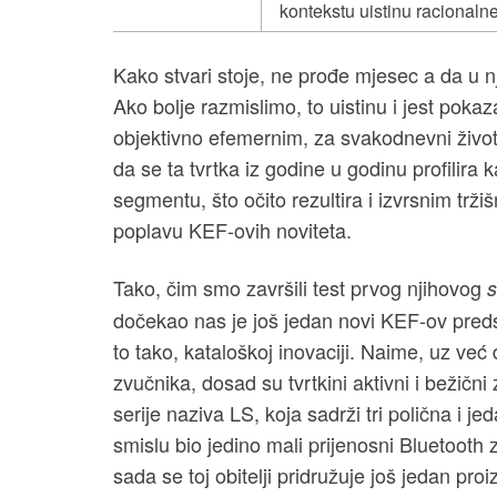
kontekstu uistinu racionalne
Kako stvari stoje, ne prođe mjesec a da u 
Ako bolje razmislimo, to uistinu i jest poka
objektivno efemernim, za svakodnevni život
da se ta tvrtka iz godine u godinu profilira 
segmentu, što očito rezultira i izvrsnim trž
poplavu KEF-ovih noviteta.
Tako, čim smo završili test prvog njihovog
dočekao nas je još jedan novi KEF-ov predst
to tako, kataloškoj inovaciji. Naime, uz već 
zvučnika, dosad su tvrtkini aktivni i bežični 
serije naziva LS, koja sadrži tri polična i 
smislu bio jedino mali prijenosni Bluetoot
sada se toj obitelji pridružuje još jedan pro