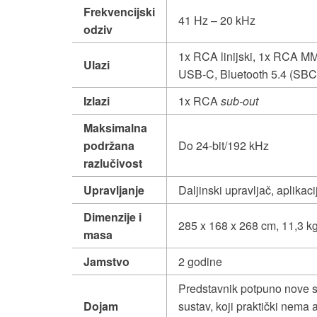
Frekvencijski
41 Hz – 20 kHz
odziv
1x RCA linijski, 1x RCA M
Ulazi
USB-C, Bluetooth 5.4 (SBC
Izlazi
1x RCA
sub-out
Maksimalna
podržana
Do 24-bit/192 kHz
razlučivost
Upravljanje
Daljinski upravljač, aplika
Dimenzije i
285 x 168 x 268 cm, 11,3 k
masa
Jamstvo
2 godine
Predstavnik potpuno nove so
Dojam
sustav, koji praktički nema 