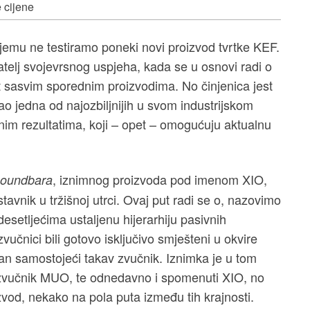
 cijene
njemu ne testiramo poneki novi proizvod tvrtke KEF.
zatelj svojevrsnog uspjeha, kada se u osnovi radi o
 sasvim sporednim proizvodima. No činjenica jest
kao jedna od najozbiljnijih u svom industrijskom
išnim rezultatima, koji – opet – omogućuju aktualnu
, iznimnog proizvoda pod imenom XIO,
soundbara
avnik u tržišnoj utrci. Ovaj put radi se o, nazovimo
desetljećima ustaljenu hijerarhiju pasivnih
zvučnici bili gotovo isključivo smješteni u okvire
jedan samostojeći takav zvučnik. Iznimka je u tom
h zvučnik MUO, te odnedavno i spomenuti XIO, no
izvod, nekako na pola puta između tih krajnosti.