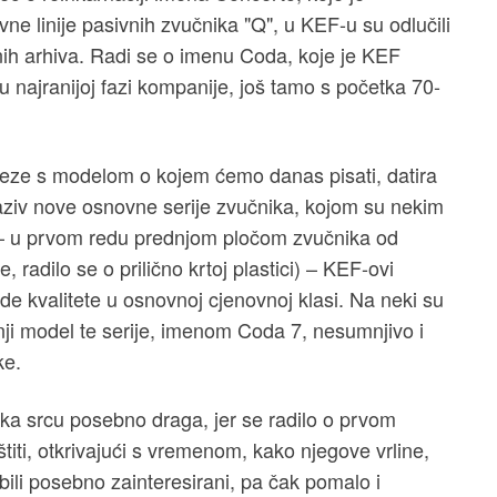
vne linije pasivnih zvučnika "Q", u KEF-u su odlučili
snih arhiva. Radi se o imenu Coda, koje je KEF
 u najranijoj fazi kompanije, još tamo s početka 70-
veze s modelom o kojem ćemo danas pisati, datira
naziv nove osnovne serije zvučnika, kojom su nekim
 – u prvom redu prednjom pločom zvučnika od
 radilo se o prilično krtoj plastici) – KEF-ovi
de kvalitete u osnovnoj cjenovnoj klasi. Na neki su
manji model te serije, imenom Coda 7, nesumnjivo i
ke.
ika srcu posebno draga, jer se radilo o prvom
štiti, otkrivajući s vremenom, kako njegove vrline,
ili posebno zainteresirani, pa čak pomalo i