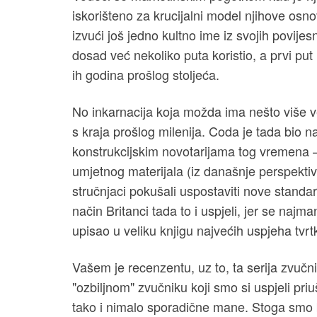
iskorišteno za krucijalni model njihove osno
izvući još jedno kultno ime iz svojih povije
dosad već nekoliko puta koristio, a prvi put
ih godina prošlog stoljeća.
No inkarnacija koja možda ima nešto više 
s kraja prošlog milenija. Coda je tada bio 
konstrukcijskim novotarijama tog vremena
umjetnog materijala (iz današnje perspektive,
stručnjaci pokušali uspostaviti nove standar
način Britanci tada to i uspjeli, jer se naj
upisao u veliku knjigu najvećih uspjeha tvrt
Vašem je recenzentu, uz to, ta serija zvučn
"ozbiljnom" zvučniku koji smo si uspjeli priu
tako i nimalo sporadične mane. Stoga smo b