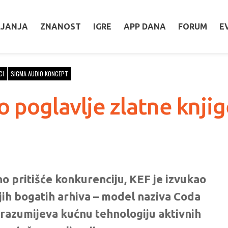
LJANJA
ZNANOST
IGRE
APP DANA
FORUM
E
CI
SIGMA AUDIO KONCEPT
 poglavlje zlatne knji
o pritišće konkurenciju, KEF je izvukao
jih bogatih arhiva – model naziva Coda
drazumijeva kućnu tehnologiju aktivnih