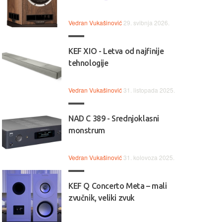
Vedran Vukašinović
29. svibnja 2026.
KEF XIO - Letva od najfinije
tehnologije
Vedran Vukašinović
31. listopada 2025.
NAD C 389 - Srednjoklasni
monstrum
Vedran Vukašinović
31. kolovoza 2025.
KEF Q Concerto Meta – mali
zvučnik, veliki zvuk