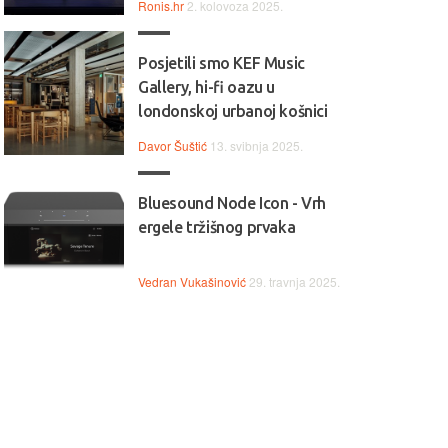
Ronis.hr
2. kolovoza 2025.
Posjetili smo KEF Music
Gallery, hi-fi oazu u
londonskoj urbanoj košnici
Davor Šuštić
13. svibnja 2025.
Bluesound Node Icon - Vrh
ergele tržišnog prvaka
Vedran Vukašinović
29. travnja 2025.