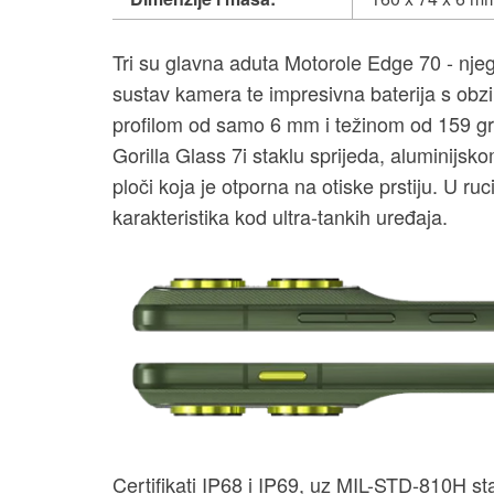
Tri su glavna aduta Motorole Edge 70 - njego
sustav kamera te impresivna baterija s obzi
profilom od samo 6 mm i težinom od 159 gra
Gorilla Glass 7i staklu sprijeda, aluminijskom
ploči koja je otporna na otiske prstiju. U ruc
karakteristika kod ultra-tankih uređaja.
Certifikati IP68 i IP69, uz MIL-STD-810H st