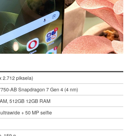
x 2.712 piksela)
50-AB Snapdragon 7 Gen 4 (4 nm)
AM, 512GB 12GB RAM
ltrawide + 50 MP selfie
, 159 g