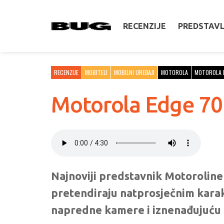
RECENZIJE
PREDSTAV
RECENZIJE
MOBITELI
MOBILNI UREĐAJI
MOTOROLA
MOTOROLA 
Motorola Edge 70 
Najnoviji predstavnik Motoroline 
pretendiraju natprosječnim karak
napredne kamere i iznenađujuću 