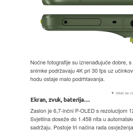
Noćne fotografije su iznenađujuće dobre, s
snimke podržavaju 4K pri 30 fps uz učinkovitu
hodu ostaje malo podrhtavanja.
Ekran, zvuk, baterija…
Zaslon je 6,7-inčni P-OLED s rezolucijom
Svjetlina doseže do 1.458 nita u automats
sadržaju. Postoje tri načina rada osvježenja