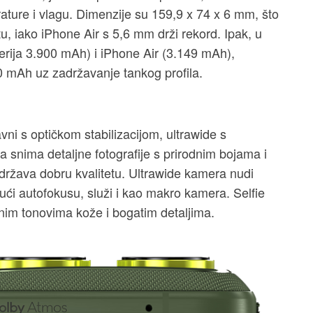
ature i vlagu. Dimenzije su 159,9 x 74 x 6 mm, što
u, iako iPhone Air s 5,6 mm drži rekord. Ipak, u
rija 3.900 mAh) i iPhone Air (3.149 mAh),
0 mAh uz zadržavanje tankog profila.
ni s optičkom stabilizacijom, ultrawide s
 snima detaljne fotografije s prirodnim bojama i
ržava dobru kvalitetu. Ultrawide kamera nudi
ujući autofokusu, služi i kao makro kamera. Selfie
znim tonovima kože i bogatim detaljima.