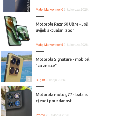
Matej Markovinović
2. kolovoza 2026.
Motorola Razr 60 Ultra - Još
uvijek aktualan izbor
Matej Markovinović
2. kolovoza 2026.
Motorola Signature - mobitel
"za znalce"
2
Bug.hr
3. lipnja 2026.
Motorola moto g77 - balans
cijene i pouzdanosti
Promo
25. svibnja 2026.