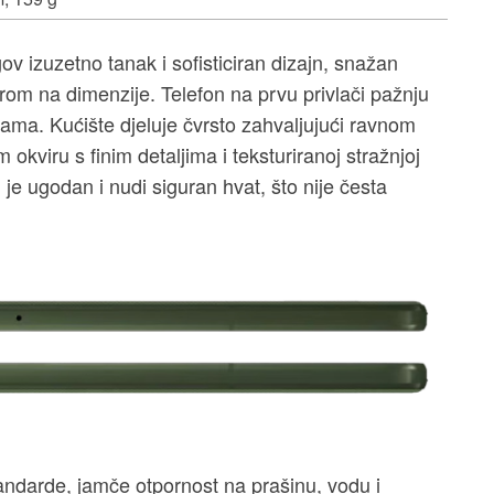
v izuzetno tanak i sofisticiran dizajn, snažan
rom na dimenzije. Telefon na prvu privlači pažnju
ma. Kućište djeluje čvrsto zahvaljujući ravnom
 okviru s finim detaljima i teksturiranoj stražnjoj
i je ugodan i nudi siguran hvat, što nije česta
andarde, jamče otpornost na prašinu, vodu i