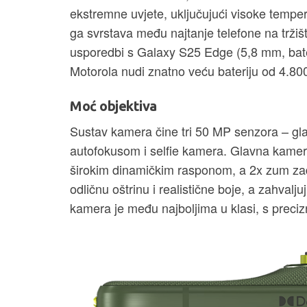
ekstremne uvjete, uključujući visoke temper
ga svrstava među najtanje telefone na tržišt
usporedbi s Galaxy S25 Edge (5,8 mm, bate
Motorola nudi znatno veću bateriju od 4.80
Moć objektiva
Sustav kamera čine tri 50 MP senzora – glav
autofokusom i selfie kamera. Glavna kamera
širokim dinamičkim rasponom, a 2x zum zad
odličnu oštrinu i realistične boje, a zahvalj
kamera je među najboljima u klasi, s preci