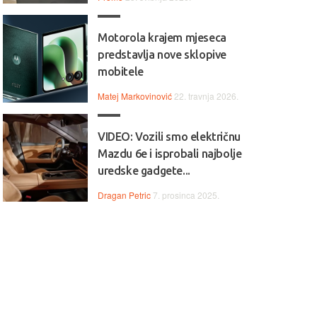
Motorola krajem mjeseca
predstavlja nove sklopive
mobitele
Matej Markovinović
22. travnja 2026.
VIDEO: Vozili smo električnu
Mazdu 6e i isprobali najbolje
uredske gadgete...
Dragan Petric
7. prosinca 2025.