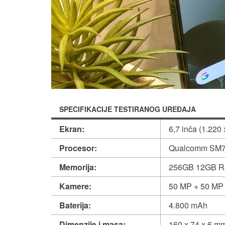
SPECIFIKACIJE TESTIRANOG UREĐAJA
Ekran:
6,7 inča (1.220 
Procesor:
Qualcomm SM77
Memorija:
256GB 12GB R
Kamere:
50 MP + 50 MP u
Baterija:
4.800 mAh
Dimenzije i masa:
160 x 74 x 6 mm