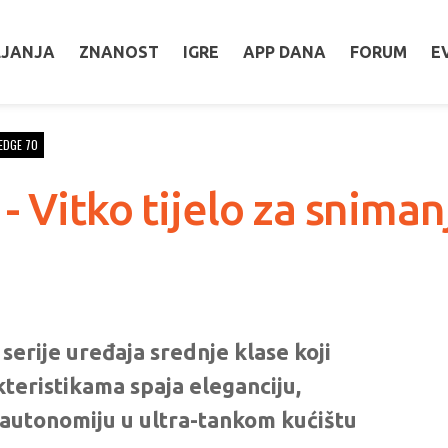
LJANJA
ZNANOST
IGRE
APP DANA
FORUM
E
EDGE 70
- Vitko tijelo za sniman
serije uređaja srednje klase koji
teristikama spaja eleganciju,
autonomiju u ultra-tankom kućištu