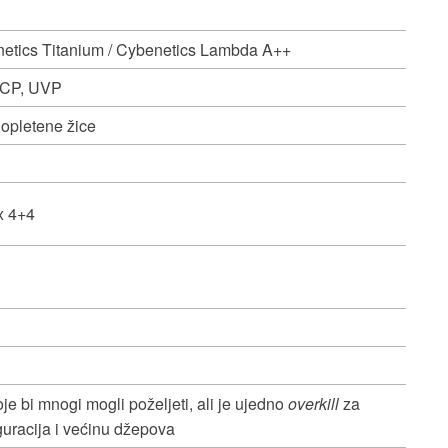
netics Titanium / Cybenetics Lambda A++
SCP, UVP
opletene žice
x 4+4
e bi mnogi mogli poželjeti, ali je ujedno
overkill
za
guracija i većinu džepova