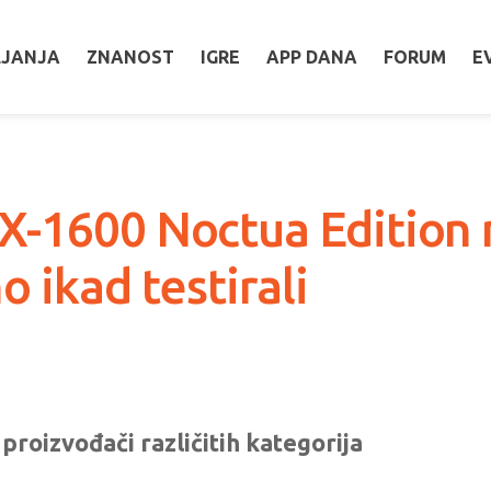
LJANJA
ZNANOST
IGRE
APP DANA
FORUM
E
-1600 Noctua Edition n
 ikad testirali
proizvođači različitih kategorija