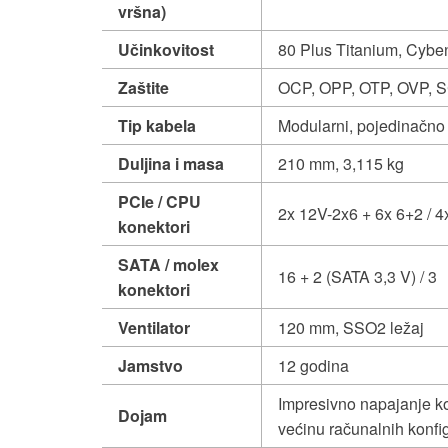
vršna)
Učinkovitost
80 Plus Titanium, Cybe
Zaštite
OCP, OPP, OTP, OVP, 
Tip kabela
Modularni, pojedinačno 
Duljina i masa
210 mm, 3,115 kg
PCIe / CPU
2x 12V-2x6 + 6x 6+2 / 4
konektori
SATA / molex
16 + 2 (SATA 3,3 V) / 3
konektori
Ventilator
120 mm, SSO2 ležaj
Jamstvo
12 godina
Impresivno napajanje koj
Dojam
većinu računalnih konfi