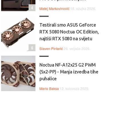
4
Matej Markovinović
18. ožujka 2026.
Testirali smo ASUS GeForce
RTX 5080 Noctua OC Edition,
najtiši RTX 5080 na svijetu
6
Slaven Pintarić
26. veljače 2026.
Noctua NF-A12x25 G2 PWM
(Sx2-PP) - Manja izvedba tihe
puhalice
Mario Baksa
12. kolovoza 2025.