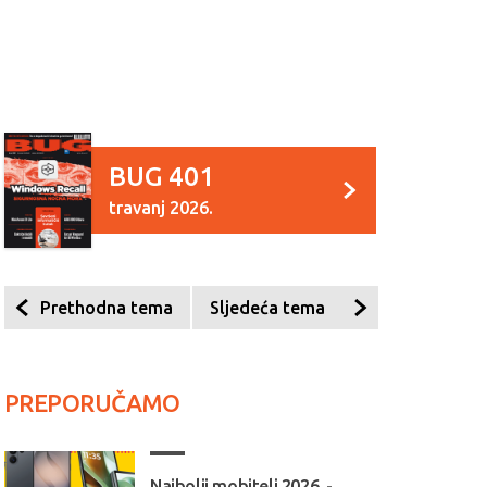
BUG 401
travanj 2026.
Prethodna tema
Sljedeća tema
PREPORUČAMO
Najbolji mobiteli 2026. -