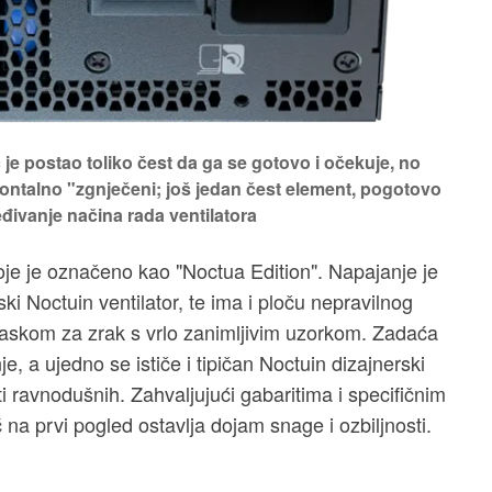
je postao toliko čest da ga se gotovo i očekuje, no
ontalno "zgnječeni; još jedan čest element, pogotovo
eđivanje načina rada ventilatora
je je označeno kao "Noctua Edition". Napajanje je
ki Noctuin ventilator, te ima i ploču nepravilnog
askom za zrak s vrlo zanimljivim uzorkom. Zadaća
je, a ujedno se ističe i tipičan Noctuin dizajnerski
ti ravnodušnih. Zahvaljujući gabaritima i specifičnim
a prvi pogled ostavlja dojam snage i ozbiljnosti.