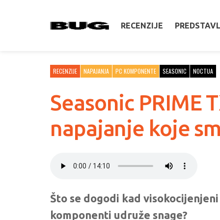
RECENZIJE
PREDSTAV
RECENZIJE
NAPAJANJA
PC KOMPONENTE
SEASONIC
NOCTUA
Seasonic PRIME TX
napajanje koje smo
Što se dogodi kad visokocijenjeni 
komponenti udruže snage?