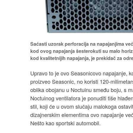
Saćasti uzorak perforacija na napajanjima već 
kod ovog napajanja šesterokuti su malo horiz
kod kvalitetnijih napajanja, je prekidač za odr
Upravo to je ovo Seasonicovo napajanje, ko
proizveo Seasonic, no koristi 120-milimetars
oblika obojanu u Noctuinu smeđu boju, s m
Noctuinog ventilatora je ponuditi tiše hlađen
stil, koji će u ovom slučaju malokoga ostavi
dizajnerskim elementima ovo napajanje već n
Nešto kao sportski automobil.