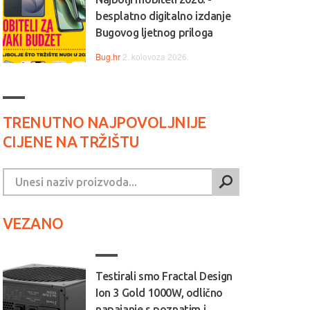
besplatno digitalno izdanje
Bugovog ljetnog priloga
Bug.hr
2. kolovoza 2026.
TRENUTNO NAJPOVOLJNIJE
CIJENE NA TRŽIŠTU
VEZANO
Testirali smo Fractal Design
Ion 3 Gold 1000W, odlično
napajanje s poznatim i