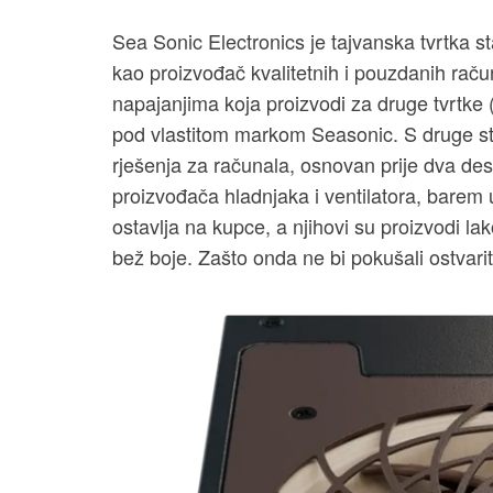
Sea Sonic Electronics je tajvanska tvrtka st
kao proizvođač kvalitetnih i pouzdanih raču
napajanjima koja proizvodi za druge tvrtke 
pod vlastitom markom Seasonic. S druge str
rješenja za računala, osnovan prije dva de
proizvođača hladnjaka i ventilatora, barem 
ostavlja na kupce, a njihovi su proizvodi la
bež boje. Zašto onda ne bi pokušali ostvari