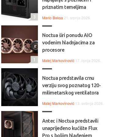
priznatim temeljima
3
Mario Baksa
21. srpnja 2026.
Noctua širi ponudu AIO
vodenim hladnjacima za
procesore
1
Matej Markovinović
17. lipnja 2026.
Noctua predstavila crnu
verziju svog poznatog 120-
milimetarskog ventilatora
Matej Markovinović
13. svibnja 2026.
Antec i Noctua predstavili
unaprijeđeno kućište Flux
Pro s boljim hlađenjem