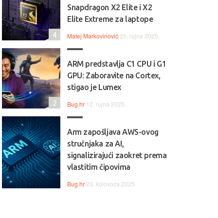
Snapdragon X2 Elite i X2
Elite Extreme za laptope
4
Matej Markovinović
25. rujna 2025.
ARM predstavlja C1 CPU i G1
GPU: Zaboravite na Cortex,
stigao je Lumex
2
Bug.hr
12. rujna 2025.
Arm zapošljava AWS-ovog
stručnjaka za AI,
signalizirajući zaokret prema
vlastitim čipovima
Bug.hr
23. kolovoza 2025.