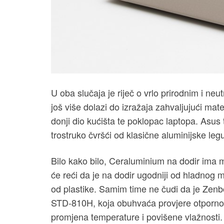
U oba slučaja je riječ o vrlo prirodnim i ne
još više dolazi do izražaja zahvaljujući mat
donji dio kućišta te poklopac laptopa. Asus tv
trostruko čvršći od klasične aluminijske leg
Bilo kako bilo, Ceraluminium na dodir ima 
će reći da je na dodir ugodniji od hladnog m
od plastike. Samim time ne čudi da je Zenb
STD-810H, koja obuhvaća provjere otpornost
promjena temperature i povišene vlažnosti.