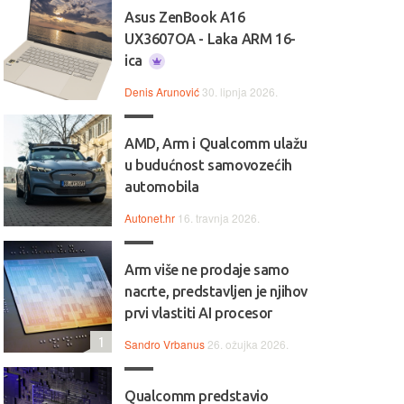
Asus ZenBook A16
UX3607OA - Laka ARM 16-
ica
Denis Arunović
30. lipnja 2026.
AMD, Arm i Qualcomm ulažu
u budućnost samovozećih
automobila
Autonet.hr
16. travnja 2026.
Arm više ne prodaje samo
nacrte, predstavljen je njihov
prvi vlastiti AI procesor
1
Sandro Vrbanus
26. ožujka 2026.
Qualcomm predstavio