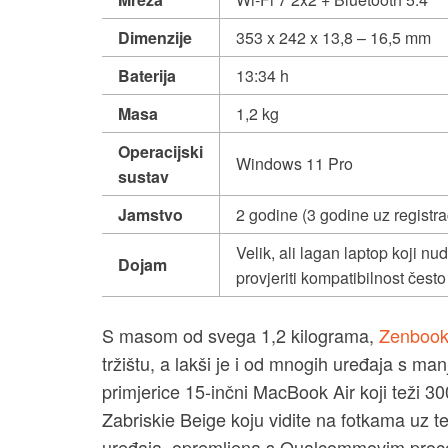
Dimenzije
353 x 242 x 13,8 – 16,5 mm
Baterija
13:34 h
Masa
1,2 kg
Operacijski
Windows 11 Pro
sustav
Jamstvo
2 godine (3 godine uz registra
Velik, ali lagan laptop koji n
Dojam
provjeriti kompatibilnost čes
S masom od svega 1,2 kilograma,
Zenbook
tržištu, a lakši je i od mnogih uređaja s m
primjerice 15-inčni MacBook Air koji teži 3
Zabriskie Beige koju vidite na fotkama uz tek
uređaja, opremljena s Qualcommovim proc