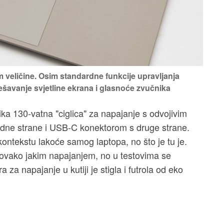
veličine. Osim standardne funkcije upravljanja
ešavanje svjetline ekrana i glasnoće zvučnika
lika 130-vatna "ciglica" za napajanje s odvojivim
dne strane i USB-C konektorom s druge strane.
ntekstu lakoće samog laptopa, no što je tu je.
s ovako jakim napajanjem, no u testovima se
 za napajanje u kutiji je stigla i futrola od eko