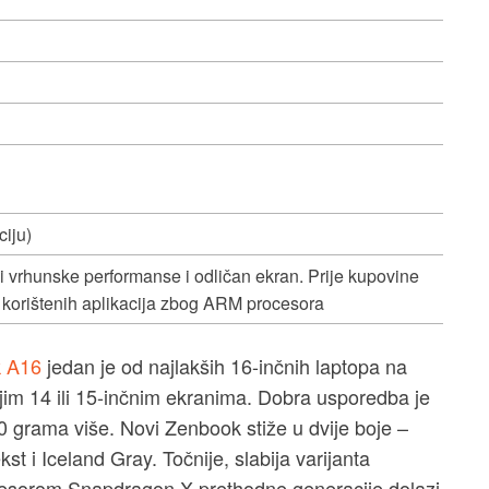
ciju)
udi vrhunske performanse i odličan ekran. Prije kupovine
to korištenih aplikacija zbog ARM procesora
 A16
jedan je od najlakših 16-inčnih laptopa na
anjim 14 ili 15-inčnim ekranima. Dobra usporedba je
00 grama više. Novi Zenbook stiže u dvije boje –
st i Iceland Gray. Točnije, slabija varijanta
esorom Snapdragon X prethodne generacije dolazi