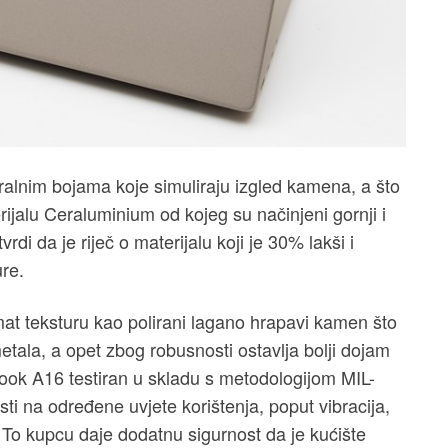
utralnim bojama koje simuliraju izgled kamena, a što
erijalu Ceraluminium od kojeg su načinjeni gornji i
rdi da je riječ o materijalu koji je 30% lakši i
ure.
mat teksturu kao polirani lagano hrapavi kamen što
etala, a opet zbog robusnosti ostavlja bolji dojam
ook A16 testiran u skladu s metodologijom MIL-
i na određene uvjete korištenja, poput vibracija,
 To kupcu daje dodatnu sigurnost da je kućište