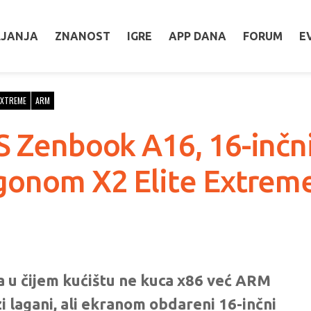
LJANJA
ZNANOST
IGRE
APP DANA
FORUM
E
EXTREME
ARM
S Zenbook A16, 16-inčn
agonom X2 Elite Extrem
a u čijem kućištu ne kuca x86 već ARM
i lagani, ali ekranom obdareni 16-inčni