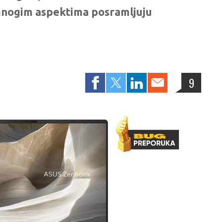
mnogim aspektima posramljuju
9