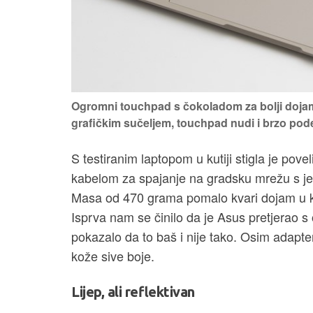
Ogromni touchpad s čokoladom za bolji dojam 
grafičkim sučeljem, touchpad nudi i brzo pod
S testiranim laptopom u kutiji stigla je pove
kabelom za spajanje na gradsku mrežu s je
Masa od 470 grama pomalo kvari dojam u ko
Isprva nam se činilo da je Asus pretjerao 
pokazalo da to baš i nije tako. Osim adaptera
kože sive boje.
Lijep, ali reflektivan