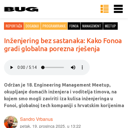
REPORTAŽA
DOGAĐAJI
PROGRAMIRANJE
FONOA
MANAGEMENT
MEETUP
Inženjering bez sastanaka: Kako Fonoa
gradi globalna porezna rješenja
Održan je 18. Engineering Management Meetup,
okupljanje domaćih inženjera i voditelja timova, na
kojem smo mogli zaviriti iza kulisa inženjeringa u
Fonoi, globalnoj tech kompaniji s hrvatskim korijenima
Sandro Vrbanus
petak, 19. prosinca 2025. u 13:22