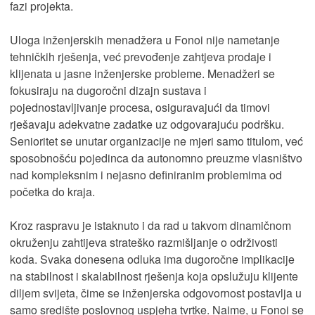
fazi projekta.
Uloga inženjerskih menadžera u Fonoi nije nametanje
tehničkih rješenja, već prevođenje zahtjeva prodaje i
klijenata u jasne inženjerske probleme. Menadžeri se
fokusiraju na dugoročni dizajn sustava i
pojednostavljivanje procesa, osiguravajući da timovi
rješavaju adekvatne zadatke uz odgovarajuću podršku.
Senioritet se unutar organizacije ne mjeri samo titulom, već
sposobnošću pojedinca da autonomno preuzme vlasništvo
nad kompleksnim i nejasno definiranim problemima od
početka do kraja.
Kroz raspravu je istaknuto i da rad u takvom dinamičnom
okruženju zahtijeva strateško razmišljanje o održivosti
koda. Svaka donesena odluka ima dugoročne implikacije
na stabilnost i skalabilnost rješenja koja opslužuju klijente
diljem svijeta, čime se inženjerska odgovornost postavlja u
samo središte poslovnog uspjeha tvrtke. Naime, u Fonoi se