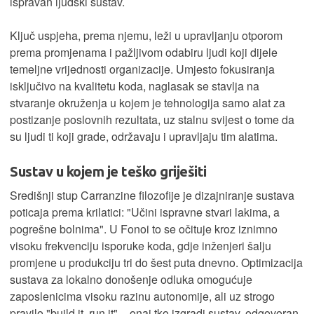
ispravan ljudski sustav.
Ključ uspjeha, prema njemu, leži u upravljanju otporom
prema promjenama i pažljivom odabiru ljudi koji dijele
temeljne vrijednosti organizacije. Umjesto fokusiranja
isključivo na kvalitetu koda, naglasak se stavlja na
stvaranje okruženja u kojem je tehnologija samo alat za
postizanje poslovnih rezultata, uz stalnu svijest o tome da
su ljudi ti koji grade, održavaju i upravljaju tim alatima.
Sustav u kojem je teško griješiti
Središnji stup Carranzine filozofije je dizajniranje sustava
poticaja prema krilatici: "Učini ispravne stvari lakima, a
pogrešne bolnima". U Fonoi to se očituje kroz iznimno
visoku frekvenciju isporuke koda, gdje inženjeri šalju
promjene u produkciju tri do šest puta dnevno. Optimizacija
sustava za lokalno donošenje odluka omogućuje
zaposlenicima visoku razinu autonomije, ali uz strogo
pravilo "build it, run it" – onaj tko izgradi sustav, odgovoran