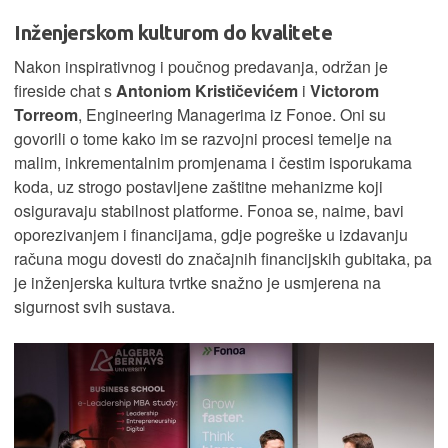
Inženjerskom kulturom do kvalitete
Nakon inspirativnog i poučnog predavanja, održan je
fireside chat s
Antoniom Krističevićem
i
Victorom
Torreom
, Engineering Managerima iz Fonoe. Oni su
govorili o tome kako im se razvojni procesi temelje na
malim, inkrementalnim promjenama i čestim isporukama
koda, uz strogo postavljene zaštitne mehanizme koji
osiguravaju stabilnost platforme. Fonoa se, naime, bavi
oporezivanjem i financijama, gdje pogreške u izdavanju
računa mogu dovesti do značajnih financijskih gubitaka, pa
je inženjerska kultura tvrtke snažno je usmjerena na
sigurnost svih sustava.