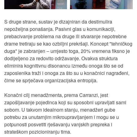
S druge strane, sustav je dizajniran da destimulira
nepoželjna ponašanja. Pasivni glas u komunikaciji,
prebacivanje problema na druge ili stvaranje nepotrebne
drame tretiraju se kao ozbiljni prekršaji. Koncept "tehničkog
duga" je zabranjen – umjesto toga, 20% vremena fiksno je
dodijeljeno za redovito održavanje. Ovakva struktura
eliminira kognitivnu disonancu između onoga što se od
zaposlenika traži i onoga za što su u konačnici nagrađeni,
čime se sprječava organizacijska entropija.
Konačni cilj menadžmenta, prema Carranzi, jest
zapošljavanje pojedinca koji su sposobni upravljati sami
sobom. U takvom idealnom stanju, menadžeri gube
potrebu za unutarnjim mikroupravljanjem i mogu se u
potpunosti posvetiti rješavanju vanjskih prepreka i
strateškom pozicioniranju tima.