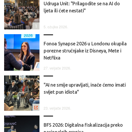
Udruga Unit: "Prilagodite se na AI do
ljeta ili ćete nestati"
1
5. ožujka 2026.
Fonoa Synapse 2026 u Londonu okupila
porezne stručnjake iz Disneya, Mete i
Netflixa
27. veljače 2026.
"AI ne smije upravljati, inače ćemo imati
svijet pun idiota"
23. veljače 2026.
BFS 2026: Digitalna fiskalizacija preko
nacionalnih granica