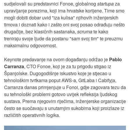
sudjelovali su predstavnici Fonoe, globalnog
startupa
za
upravljanje porezima, koji ima hrvatske korijene. Time smo
mogli dobiti dobar uvid "iza kulisa" njihovih inženjerskih
timova i doznati kako i zašto oni svoj posao odrađuju nešto
drugačije, bez klasičnih sastanaka,
scruma
te kako
treniraju svoje ljude da postanu "sam svoj tim" te preuzmu
maksimalnu odgovornost.
Keynote predavanje na ovom događanju održao je
Pablo
Carranza
, CTO Fonoe, koji je za tu prigodu stigao iz
Španjolske. Dugogodišnje iskustvo koje je stjecao u
tehnološkim tvrtkama poput AWS-a, GitLaba i Cabifyja,
Carranza danas primjenjuje u Fonoi, gdje zagovara tezu da
su tehnološki problemi gotovo uvijek refleksija ljudskog
sustava. Prema njegovim riječima, inženjerske organizacije
često se suočavaju s unutarnjim sukobima koji proizlaze iz
različitih operativnih logika.