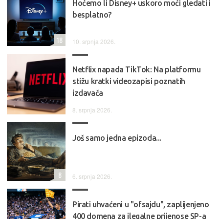
Hoćemo li Disney+ uskoro moći gledati i
besplatno?
18
10. srpnja 2026.
Netflix napada TikTok: Na platformu
stižu kratki videozapisi poznatih
izdavača
8. srpnja 2026.
Još samo jedna epizoda...
8
6. srpnja 2026.
Pirati uhvaćeni u "ofsajdu", zaplijenjeno
400 domena za ilegalne prijenose SP-a