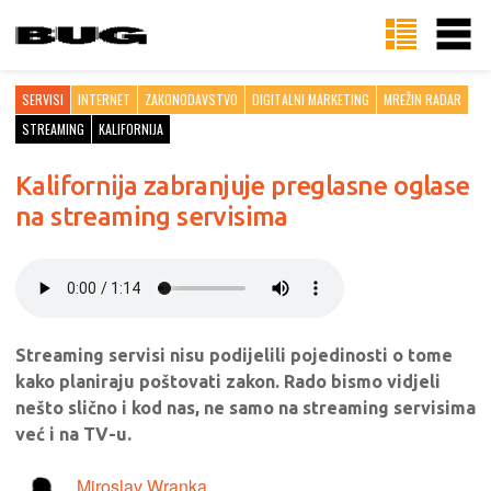
SERVISI
INTERNET
ZAKONODAVSTVO
DIGITALNI MARKETING
MREŽIN RADAR
STREAMING
KALIFORNIJA
Kalifornija zabranjuje preglasne oglase
na streaming servisima
Streaming servisi nisu podijelili pojedinosti o tome
kako planiraju poštovati zakon. Rado bismo vidjeli
nešto slično i kod nas, ne samo na streaming servisima
već i na TV-u.
Miroslav Wranka