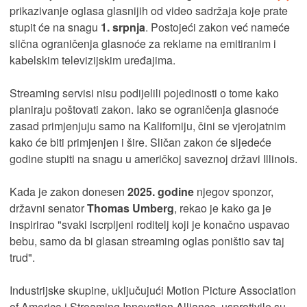
prikazivanje oglasa glasnijih od video sadržaja koje prate
stupit će na snagu
1. srpnja
. Postojeći zakon već nameće
slična ograničenja glasnoće za reklame na emitiranim i
kabelskim televizijskim uređajima.
Streaming servisi nisu podijelili pojedinosti o tome kako
planiraju poštovati zakon. Iako se ograničenja glasnoće
zasad primjenjuju samo na Kaliforniju, čini se vjerojatnim
kako će biti primjenjen i šire. Sličan zakon će sljedeće
godine stupiti na snagu u američkoj saveznoj državi Illinois.
Kada je zakon donesen
2025. godine
njegov sponzor,
državni senator
Thomas Umberg
, rekao je kako ga je
inspirirao "svaki iscrpljeni roditelj koji je konačno uspavao
bebu, samo da bi glasan streaming oglas poništio sav taj
trud".
Industrijske skupine, uključujući Motion Picture Association
of America i Streaming Innovation Alliance, usprotivile su