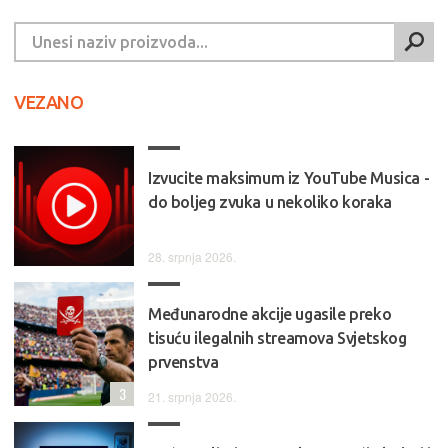
VEZANO
Izvucite maksimum iz YouTube Musica -
do boljeg zvuka u nekoliko koraka
28. srpnja 2026.
Međunarodne akcije ugasile preko
tisuću ilegalnih streamova Svjetskog
prvenstva
3
21. srpnja 2026.