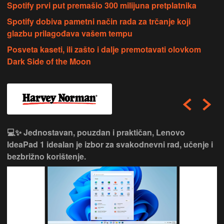
Spotify prvi put premašio 300 milijuna pretplatnika
Spotify dobiva pametni način rada za trčanje koji
glazbu prilagođava vašem tempu
Posveta kaseti, ili zašto i dalje premotavati olovkom
Dark Side of the Moon
💻✨ Jednostavan, pouzdan i praktičan, Lenovo
IdeaPad 1 idealan je izbor za svakodnevni rad, učenje i
bezbrižno korištenje.