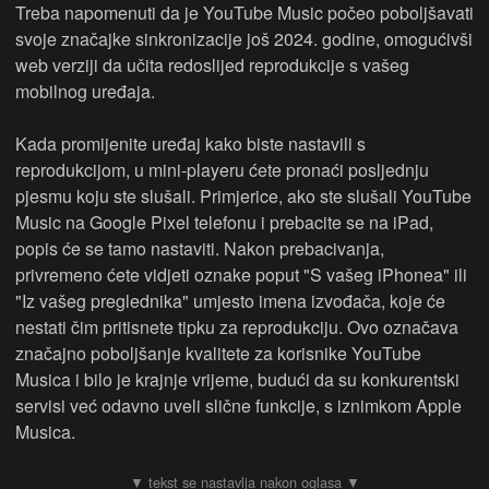
Treba napomenuti da je YouTube Music počeo poboljšavati
svoje značajke sinkronizacije još 2024. godine, omogućivši
web verziji da učita redoslijed reprodukcije s vašeg
mobilnog uređaja.
Kada promijenite uređaj kako biste nastavili s
reprodukcijom, u mini-playeru ćete pronaći posljednju
pjesmu koju ste slušali. Primjerice, ako ste slušali YouTube
Music na Google Pixel telefonu i prebacite se na iPad,
popis će se tamo nastaviti. Nakon prebacivanja,
privremeno ćete vidjeti oznake poput "S vašeg iPhonea" ili
"Iz vašeg preglednika" umjesto imena izvođača, koje će
nestati čim pritisnete tipku za reprodukciju. Ovo označava
značajno poboljšanje kvalitete za korisnike YouTube
Musica i bilo je krajnje vrijeme, budući da su konkurentski
servisi već odavno uveli slične funkcije, s iznimkom Apple
Musica.