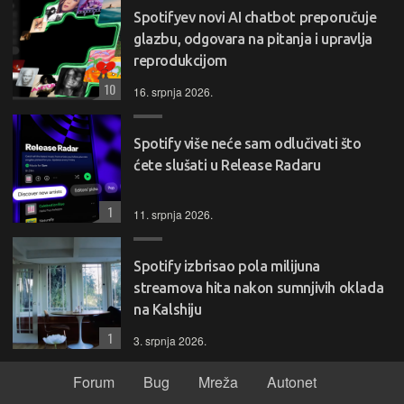
Spotifyev novi AI chatbot preporučuje
glazbu, odgovara na pitanja i upravlja
reprodukcijom
10
16. srpnja 2026.
Spotify više neće sam odlučivati što
ćete slušati u Release Radaru
1
11. srpnja 2026.
Spotify izbrisao pola milijuna
streamova hita nakon sumnjivih oklada
na Kalshiju
1
3. srpnja 2026.
Forum
Bug
Mreža
Autonet