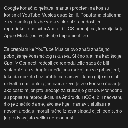
Google konačno rješava iritantan problem na koji su
korisnici YouTube Musica dugo žalili. Popularna platforma
za streaming glazbe sada sinkronizira redoslijed
reprodukcije na svim Android i iOS uređajima, funkcija koju
Apple Music još uvijek nije implementirao.
Za pretplatnike YouTube Musica ovo znači značajno
poboljšanje korisničkog iskustva. Slično alatima kao što je
Spotify Connect, redoslijed reprodukcije sada će biti
sinkroniziran s drugim uređajima na kojima ste prijavljeni,
tako da možete bez problema nastaviti tamo gdje ste stali i
uživati u omiljenim pjesmama. Ovo je vrlo korisno rješenje
ako često mijenjate uređaje za slušanje glazbe. Prethodno
su popisi za reprodukciju na Androidu i iOS-u bili neovisni,
što je značilo da ste, ako ste htjeli nastaviti slušati na
novom uređaju, morali ručno iznova slagati cijeli popis, što
je predstavljalo veliku neugodnost.