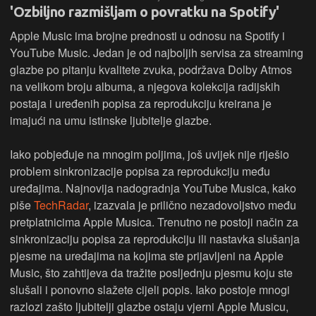
'Ozbiljno razmišljam o povratku na Spotify'
Apple Music ima brojne prednosti u odnosu na Spotify i
YouTube Music. Jedan je od najboljih servisa za streaming
glazbe po pitanju kvalitete zvuka, podržava Dolby Atmos
na velikom broju albuma, a njegova kolekcija radijskih
postaja i uređenih popisa za reprodukciju kreirana je
imajući na umu istinske ljubitelje glazbe.
Iako pobjeđuje na mnogim poljima, još uvijek nije riješio
problem sinkronizacije popisa za reprodukciju među
uređajima. Najnovija nadogradnja YouTube Musica, kako
piše
TechRadar
, izazvala je prilično nezadovoljstvo među
pretplatnicima Apple Musica. Trenutno ne postoji način za
sinkronizaciju popisa za reprodukciju ili nastavka slušanja
pjesme na uređajima na kojima ste prijavljeni na Apple
Music, što zahtijeva da tražite posljednju pjesmu koju ste
slušali i ponovno slažete cijeli popis. Iako postoje mnogi
razlozi zašto ljubitelji glazbe ostaju vjerni Apple Musicu,