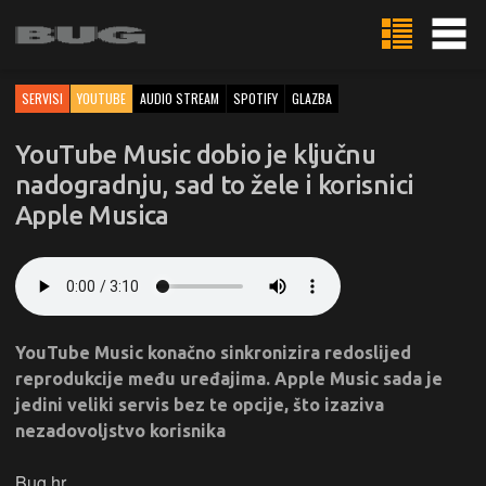
SERVISI
YOUTUBE
AUDIO STREAM
SPOTIFY
GLAZBA
YouTube Music dobio je ključnu
nadogradnju, sad to žele i korisnici
Apple Musica
YouTube Music konačno sinkronizira redoslijed
reprodukcije među uređajima. Apple Music sada je
jedini veliki servis bez te opcije, što izaziva
nezadovoljstvo korisnika
Bug.hr