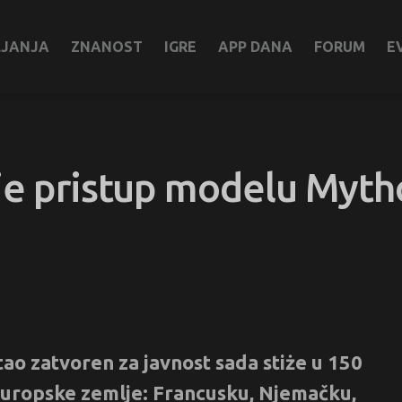
LJANJA
ZNANOST
IGRE
APP DANA
FORUM
E
e pristup modelu Mythos
tao zatvoren za javnost sada stiże u 150
u europske zemlje: Francusku, Njemačku,