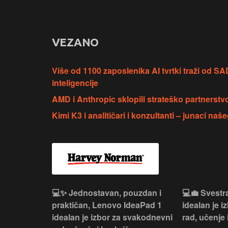
VEZANO
Više od 1100 zaposlenika AI tvrtki traži od S
inteligencije
AMD i Anthropic sklopili strateško partnerstvo 
Kimi K3 i analitičari i konzultanti – junaci na
n, Lenovo
💻✨ Jednostavan, pouzdan i
💻💼 Svestr
si odličan
praktičan, Lenovo IdeaPad 1
idealan je 
nosti za
idealan je izbor za svakodnevni
rad, učenje 