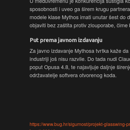
U međuvremenu je konkurencija sustigla ko
sposobnosti i uveo ga širem krugu partner
modele klase Mythos imati unutar šest do d
objaviti bez zaštita protiv zlouporabe, čime b
Put prema javnom izdavanju
Za javno izdavanje Mythosa tvrtka kaže da s
industriji još nisu razvile. Do tada nudi Cl
poput Opusa 4.8, te najavljuje daljnje širenje
održavatelje softvera otvorenog koda.
https://www.bug.hr/sigurnost/projekt-glasswing-pr