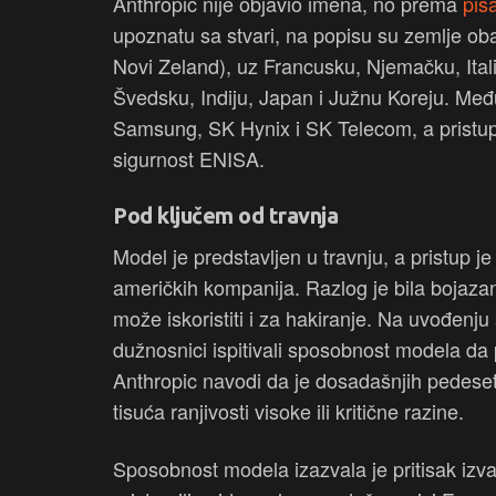
Anthropic nije objavio imena, no prema
pis
upoznatu sa stvari, na popisu su zemlje ob
Novi Zeland), uz Francusku, Njemačku, Itali
Švedsku, Indiju, Japan i Južnu Koreju. Međ
Samsung, SK Hynix i SK Telecom, a pristup 
sigurnost ENISA.
Pod ključem od travnja
Model je predstavljen u travnju, a pristup
američkih kompanija. Razlog je bila bojaza
može iskoristiti i za hakiranje. Na uvođenju
dužnosnici ispitivali sposobnost modela da
Anthropic navodi da je dosadašnjih pedese
tisuća ranjivosti visoke ili kritične razine.
Sposobnost modela izazvala je pritisak izvan