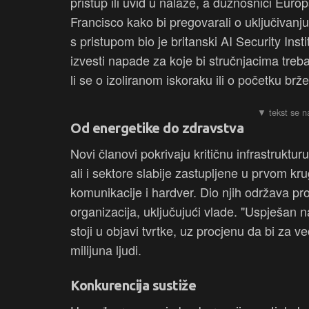
pristup ili uvid u nalaze, a dužnosnici Europ
Francisco kako bi pregovarali o uključivan
s pristupom bio je britanski AI Security Inst
izvesti napade za koje bi stručnjacima treba
li se o izoliranom iskoraku ili o početku brž
Od energetike do zdravstva
Novi članovi pokrivaju kritičnu infrastrukturu
ali i sektore slabije zastupljene u prvom k
komunikacije i hardver. Dio njih održava pr
organizacija, uključujući vlade. "Uspješan n
stoji u objavi tvrtke, uz procjenu da bi za 
milijuna ljudi.
Konkurencija sustiže