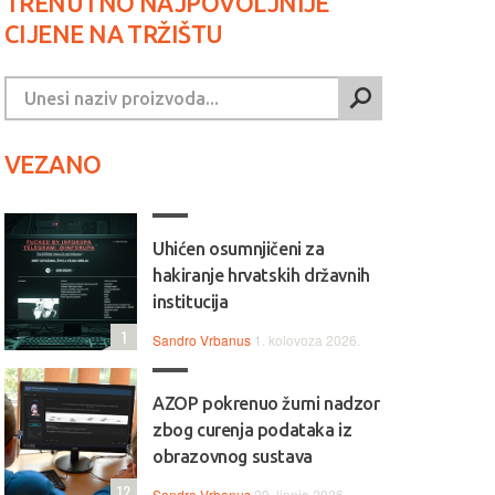
TRENUTNO NAJPOVOLJNIJE
CIJENE NA TRŽIŠTU
VEZANO
Uhićen osumnjičeni za
hakiranje hrvatskih državnih
institucija
1
Sandro Vrbanus
1. kolovoza 2026.
AZOP pokrenuo žurni nadzor
zbog curenja podataka iz
obrazovnog sustava
12
Sandro Vrbanus
29. lipnja 2026.