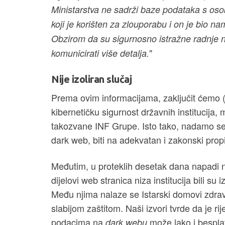
Ministarstva ne sadrži baze podataka s os
koji je korišten za zlouporabu i on je bio n
Obzirom da su sigurnosno istražne radnje n
"
komunicirati više detalja.
Nije izoliran slučaj
Prema ovim informacijama, zaključit ćemo (tj. 
kibernetičku sigurnost državnih institucija,
takozvane INF Grupe. Isto tako, nadamo se da
dark web, biti na adekvatan i zakonski prop
Međutim, u proteklih desetak dana napadi na
dijelovi web stranica niza institucija bili su
Među njima nalaze se Istarski domovi zdravlj
slabijom zaštitom. Naši izvori tvrde da je r
podacima na
može lako i bespla
dark webu