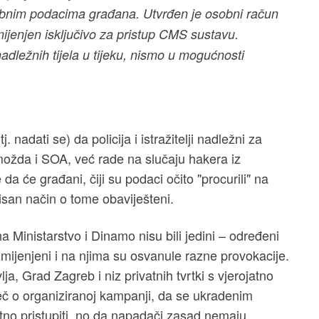
obnim podacima građana. Utvrđen je osobni račun
amijenjen isključivo za pristup CMS sustavu.
adležnih tijela u tijeku, nismo u mogućnosti
nadati se) da policija i istražitelji nadležni za
 možda i SOA, već rade na slučaju hakera iz
 će građani, čiji su podaci očito "procurili" na
isan način o tome obaviješteni.
 Ministarstvo i Dinamo nisu bili jedini – određeni
 izmijenjeni i na njima su osvanule razne provokacije.
a, Grad Zagreb i niz privatnih tvrtki s vjerojatno
iječ o organiziranoj kampanji, da se ukradenim
tno pristupiti, no da napadači zasad nemaju