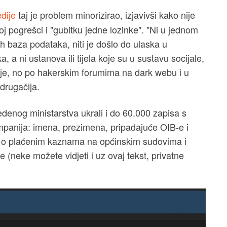
edije
taj je problem minorizirao, izjavivši kako nije
oj pogrešci i "gubitku jedne lozinke". "Ni u jednom
h baza podataka, niti je došlo do ulaska u
, a ni ustanova ili tijela koje su u sustavu socijale,
vio je, no po hakerskim forumima na dark webu i u
drugačija.
denog ministarstva ukrali i do 60.000 zapisa s
mpanija: imena, prezimena, pripadajuće OIB-e i
 o plaćenim kaznama na općinskim sudovima i
e (neke možete vidjeti i uz ovaj tekst, privatne