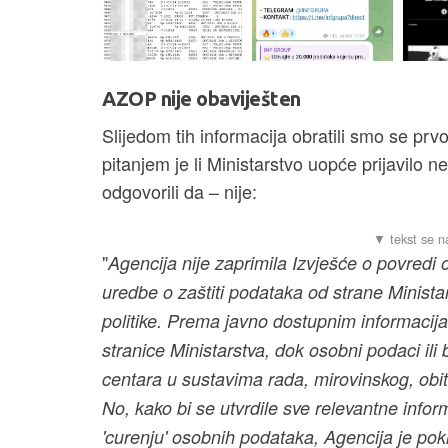
AZOP nije obaviješten
Slijedom tih informacija obratili smo se pr
pitanjem je li Ministarstvo uopće prijavilo 
odgovorili da – nije:
"
Agencija nije zaprimila Izvješće o povred
uredbe o zaštiti podataka od strane Ministar
politike. Prema javno dostupnim informacij
stranice Ministarstva, dok osobni podaci il
centara u sustavima rada, mirovinskog, obite
No, kako bi se utvrdile sve relevantne inf
'curenju' osobnih podataka, Agencija je po