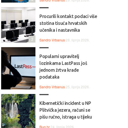
Procurili kontakt podaci više
stotina tisuća hrvatskih
učenika i nastavnika
2
Sandro Vrbanus
28. lipnja 2026.
Popularni upravitelj
lozinkama LastPass još
jednom žrtva krađe
podataka
Sandro Vrbanus
25. lipnja 2026.
Kibernetički incident u NP
Plitvička jezera, računi se
pišu ručno, istraga u tijeku
Bug.hr
24. lipnja 2026.