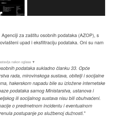
vo Agenciji za zaštitu osobnih podataka (AZOP), s
neovlašteni upad i eksfiltraciju podataka. Oni su nam
i osobnih podataka sukladno članku 33. Opće
stva rada, mirovinskoga sustava, obitelji i socijalne
ama, hakerskom napadu bile su izložene internetske
i baze podataka samog Ministarstva, ustanova i
ljskog ili socijalnog sustava nisu bili obuhvaćeni.
ormacije o predmetnom incidentu i eventualnom
"
krenula postupanje po službenoj dužnosti.