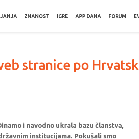
LJANJA
ZNANOST
IGRE
APP DANA
FORUM
E
eb stranice po Hrvatsko
Dinamo i navodno ukrala bazu članstva,
 državnim institucijama. Pokušali smo