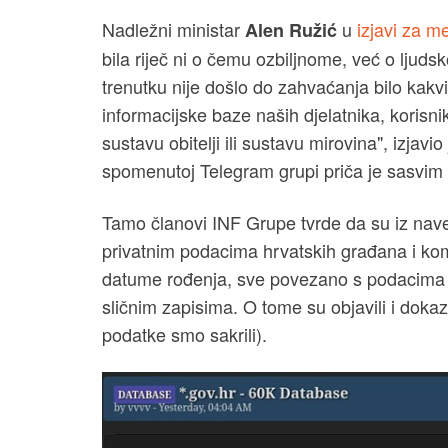
Nadležni ministar
u
izjavi za m
Alen Ružić
bila riječ ni o čemu ozbiljnome, već o ljudsk
trenutku nije došlo do zahvaćanja bilo kakvi
informacijske baze naših djelatnika, korisnika
sustavu obitelji ili sustavu mirovina", izja
spomenutoj Telegram grupi priča je sasvim 
Tamo članovi INF Grupe tvrde da su iz nave
privatnim podacima hrvatskih građana i ko
datume rođenja, sve povezano s podacima
sličnim zapisima. O tome su objavili i dokaz
podatke smo sakrili).