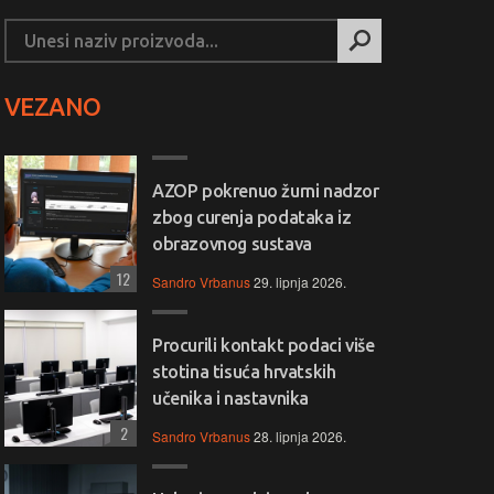
VEZANO
AZOP pokrenuo žurni nadzor
zbog curenja podataka iz
obrazovnog sustava
12
Sandro Vrbanus
29. lipnja 2026.
Procurili kontakt podaci više
stotina tisuća hrvatskih
učenika i nastavnika
2
Sandro Vrbanus
28. lipnja 2026.