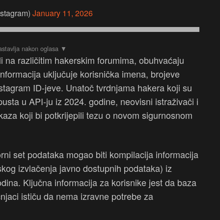
nstagram)
January 11, 2026
li na različitim hakerskim forumima, obuhvaćaju
informacija uključuje korisnička imena, brojeve
Instagram ID-jeve. Unatoč tvrdnjama hakera koji su
pusta u API-ju iz 2024. godine, neovisni istraživači i
a koji bi potkrijepili tezu o novom sigurnosnom
rni set podataka mogao biti kompilacija informacija
skog izvlačenja javno dostupnih podataka) iz
godina. Ključna informacija za korisnike jest da baza
čnjaci ističu da nema izravne potrebe za