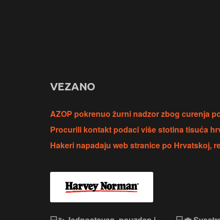
VEZANO
AZOP pokrenuo žurni nadzor zbog curenja po
Procurili kontakt podaci više stotina tisuća h
Hakeri napadaju web stranice po Hrvatskoj, r
n, Lenovo
💻✨ Jednostavan, pouzdan i
💻💼 Svestr