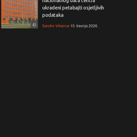
nacionalnog data centra
ukradeni petabajti osjetljivih
podataka
41
Sandro Vrbanus
10. travnja 2026.