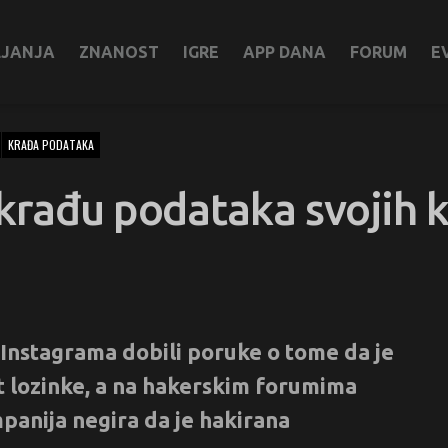
LJANJA
ZNANOST
IGRE
APP DANA
FORUM
E
KRAĐA PODATAKA
krađu podataka svojih k
i Instagrama dobili poruke o tome da je
et lozinke, a na hakerskim forumima
panija negira da je hakirana