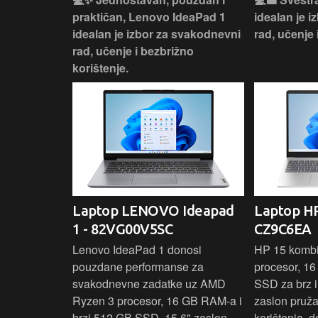
si odličan
praktičan, Lenovo IdeaPad 1
idealan je 
nosti za
idealan je izbor za svakodnevni
rad, učenje 
rad, učenje i bezbrižno
korištenje.
IdeaPad
Laptop LENOVO Ideapad
Laptop HP
SC
1 - 82VG00V5SC
CZ9C6EA
 3 s Ryzen 5
Lenovo IdeaPad 1 donosi
HP 15 komb
RAM-a nudi
pouzdane performanse za
procesor, 1
še aplikacija
svakodnevne zadatke uz AMD
SSD za brz i 
 moderan
Ryzen 3 procesor, 16 GB RAM-a i
zaslon pruž
D
brzi 512 GB SSD. 15,6" zaslon
korištenja, 