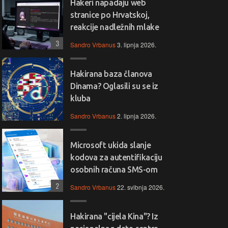
Hakeri napadaju web
stranice po Hrvatskoj,
reakcije nadležnih mlake
3
Sandro Vrbanus
3. lipnja 2026.
Hakirana baza članova
Dinama? Oglasili su se iz
kluba
Sandro Vrbanus
2. lipnja 2026.
Microsoft ukida slanje
kodova za autentifikaciju
osobnih računa SMS-om
2
Sandro Vrbanus
22. svibnja 2026.
Hakirana "cijela Kina"? Iz