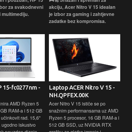
izbor za svakodnevni
akciju, Acer Nitro V 15 idealan
Len
i multimediju.
je izbor za gaming i zahtjevne
vrh
zadatke bez kompromisa.
pro
rad
 15-fc0277nm -
Laptop ACER Nitro V 15 -
La
NH.QPFEX.00K
Sl
inira AMD Ryzen 5
Acer Nitro V 15 ističe se po
Len
6 GB RAM-a i 512 GB
snažnim performansama uz AMD
Ryz
učinkovit rad. 15,6"
Ryzen 5 procesor, 16 GB RAM-a i
TB 
a ugodno iskustvo
512 GB SSD, uz NVIDIA RTX
dov
dok pouzdan dizajn
grafiku za glatko igranje i
pru