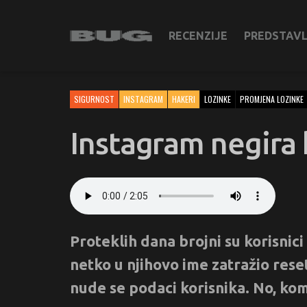
RECENZIJE
PREDSTAV
SIGURNOST
INSTAGRAM
HAKERI
LOZINKE
PROMJENA LOZINKE
Instagram negira 
Proteklih dana brojni su korisnic
netko u njihovo ime zatražio res
nude se podaci korisnika. No, kom