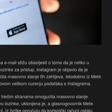
 na e-mail stižu obavijesti o tome da je netko u
ozinke za pristup, Instagram je objavio da je
ćila masovno slanje tih zahtjeva. Istodobno iz Mete
novom velikom curenju podataka s Instagrama.
e trećim stranama omogućila masovno slanje
u lozinke, uklonjena je, a glasnogovornik Mete
i. Iz tvrtke poručuju da korisnički računi ostaju