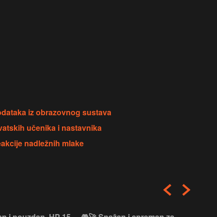
dataka iz obrazovnog sustava
rvatskih učenika i nastavnika
eakcije nadležnih mlake
an i pouzdan, HP 15
🎮🚀 Snažan i spreman za
🎯⚡