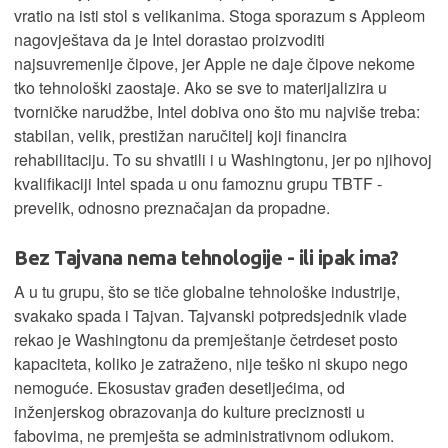
vratio na isti stol s velikanima. Stoga sporazum s Appleom
nagovještava da je Intel dorastao proizvoditi
najsuvremenije čipove, jer Apple ne daje čipove nekome
tko tehnološki zaostaje. Ako se sve to materijalizira u
tvorničke narudžbe, Intel dobiva ono što mu najviše treba:
stabilan, velik, prestižan naručitelj koji financira
rehabilitaciju. To su shvatili i u Washingtonu, jer po njihovoj
kvalifikaciji Intel spada u onu famoznu grupu TBTF -
prevelik, odnosno preznačajan da propadne.
Bez Tajvana nema tehnologije - ili ipak ima?
A u tu grupu, što se tiče globalne tehnološke industrije,
svakako spada i Tajvan. Tajvanski potpredsjednik vlade
rekao je Washingtonu da premještanje četrdeset posto
kapaciteta, koliko je zatraženo, nije teško ni skupo nego
nemoguće. Ekosustav građen desetljećima, od
inženjerskog obrazovanja do kulture preciznosti u
fabovima, ne premješta se administrativnom odlukom.