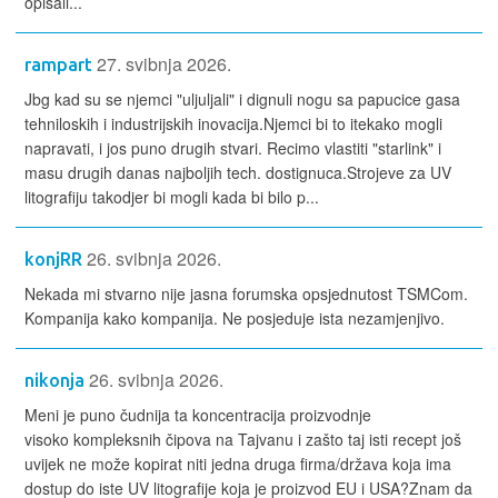
opisali...
27. svibnja 2026.
rampart
Jbg kad su se njemci "uljuljali" i dignuli nogu sa papucice gasa
tehniloskih i industrijskih inovacija.Njemci bi to itekako mogli
napravati, i jos puno drugih stvari. Recimo vlastiti "starlink" i
masu drugih danas najboljih tech. dostignuca.Strojeve za UV
litografiju takodjer bi mogli kada bi bilo p...
26. svibnja 2026.
konjRR
Nekada mi stvarno nije jasna forumska opsjednutost TSMCom.
Kompanija kako kompanija. Ne posjeduje ista nezamjenjivo.
26. svibnja 2026.
nikonja
Meni je puno čudnija ta koncentracija proizvodnje
visoko kompleksnih čipova na Tajvanu i zašto taj isti recept još
uvijek ne može kopirat niti jedna druga firma/država koja ima
dostup do iste UV litografije koja je proizvod EU i USA?Znam da