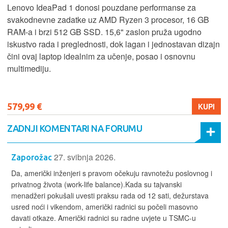
Lenovo IdeaPad 1 donosi pouzdane performanse za
svakodnevne zadatke uz AMD Ryzen 3 procesor, 16 GB
RAM-a i brzi 512 GB SSD. 15,6" zaslon pruža ugodno
iskustvo rada i preglednosti, dok lagan i jednostavan dizajn
čini ovaj laptop idealnim za učenje, posao i osnovnu
multimediju.
579,99 €
KUPI
ZADNJI KOMENTARI NA FORUMU
27. svibnja 2026.
Zaporožac
Da, američki inženjeri s pravom očekuju ravnotežu poslovnog i
privatnog života (work-life balance).Kada su tajvanski
menadžeri pokušali uvesti praksu rada od 12 sati, dežurstava
usred noći i vikendom, američki radnici su počeli masovno
davati otkaze. Američki radnici su radne uvjete u TSMC-u