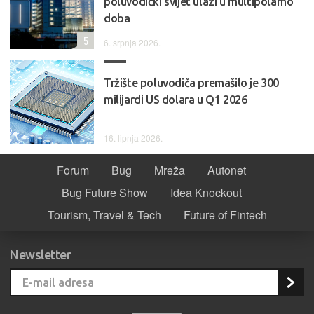
poluvodički svijet ulazi u multipolarno
doba
5
6. srpnja 2026.
Tržište poluvodiča premašilo je 300
milijardi US dolara u Q1 2026
16. lipnja 2026.
Forum
Bug
Mreža
Autonet
Bug Future Show
Idea Knockout
Tourism, Travel & Tech
Future of Fintech
Newsletter