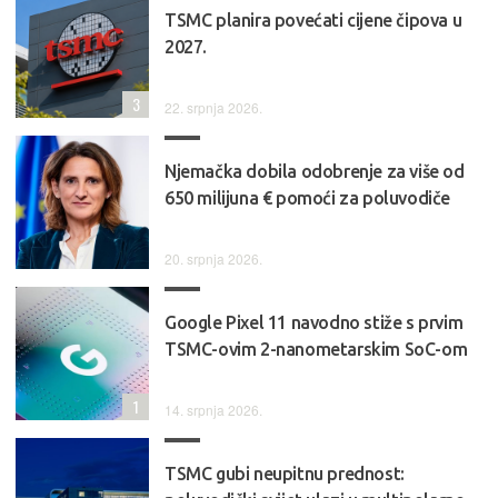
TSMC planira povećati cijene čipova u
2027.
3
22. srpnja 2026.
Njemačka dobila odobrenje za više od
650 milijuna € pomoći za poluvodiče
20. srpnja 2026.
Google Pixel 11 navodno stiže s prvim
TSMC-ovim 2-nanometarskim SoC-om
1
14. srpnja 2026.
TSMC gubi neupitnu prednost: