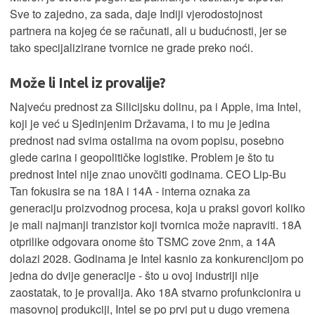
Sve to zajedno, za sada, daje Indiji vjerodostojnost
partnera na kojeg će se računati, ali u budućnosti, jer se
tako specijalizirane tvornice ne grade preko noći.
Može li Intel iz provalije?
Najveću prednost za Silicijsku dolinu, pa i Apple, ima Intel,
koji je već u Sjedinjenim Državama, i to mu je jedina
prednost nad svima ostalima na ovom popisu, posebno
glede carina i geopolitičke logistike. Problem je što tu
prednost Intel nije znao unovčiti godinama. CEO Lip-Bu
Tan fokusira se na 18A i 14A - interna oznaka za
generaciju proizvodnog procesa, koja u praksi govori koliko
je mali najmanji tranzistor koji tvornica može napraviti. 18A
otprilike odgovara onome što TSMC zove 2nm, a 14A
dolazi 2028. Godinama je Intel kasnio za konkurencijom po
jedna do dvije generacije - što u ovoj industriji nije
zaostatak, to je provalija. Ako 18A stvarno profunkcionira u
masovnoj produkciji, Intel se po prvi put u dugo vremena