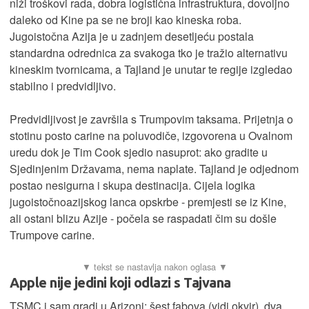
niži troškovi rada, dobra logistična infrastruktura, dovoljno
daleko od Kine pa se ne broji kao kineska roba.
Jugoistočna Azija je u zadnjem desetljeću postala
standardna odrednica za svakoga tko je tražio alternativu
kineskim tvornicama, a Tajland je unutar te regije izgledao
stabilno i predvidljivo.
Predvidljivost je završila s Trumpovim taksama. Prijetnja o
stotinu posto carine na poluvodiče, izgovorena u Ovalnom
uredu dok je Tim Cook sjedio nasuprot: ako gradite u
Sjedinjenim Državama, nema naplate. Tajland je odjednom
postao nesigurna i skupa destinacija. Cijela logika
jugoistočnoazijskog lanca opskrbe - premjesti se iz Kine,
ali ostani blizu Azije - počela se raspadati čim su došle
Trumpove carine.
Apple nije jedini koji odlazi s Tajvana
TSMC i sam gradi u Arizoni: šest fabova (vidi okvir), dva