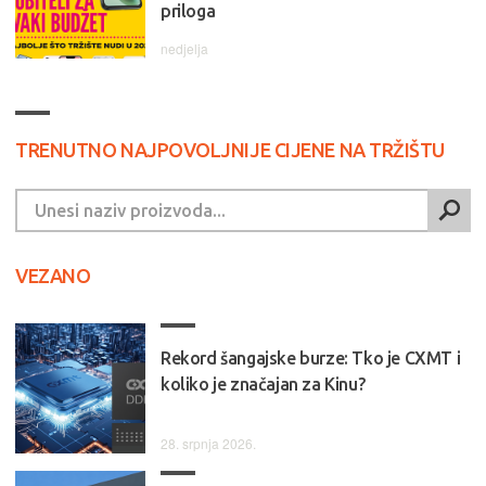
priloga
nedjelja
TRENUTNO NAJPOVOLJNIJE CIJENE NA TRŽIŠTU
VEZANO
Rekord šangajske burze: Tko je CXMT i
koliko je značajan za Kinu?
28. srpnja 2026.