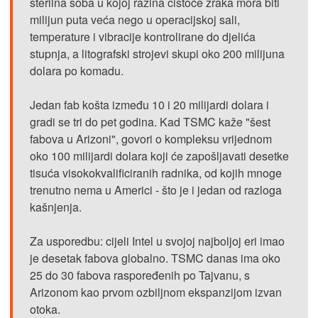
sterilna soba u kojoj razina čistoće zraka mora biti
milijun puta veća nego u operacijskoj sali,
temperature i vibracije kontrolirane do djelića
stupnja, a litografski strojevi skupi oko 200 milijuna
dolara po komadu.
Jedan fab košta između 10 i 20 milijardi dolara i
gradi se tri do pet godina. Kad TSMC kaže "šest
fabova u Arizoni", govori o kompleksu vrijednom
oko 100 milijardi dolara koji će zapošljavati desetke
tisuća visokokvalificiranih radnika, od kojih mnoge
trenutno nema u Americi - što je i jedan od razloga
kašnjenja.
Za usporedbu: cijeli Intel u svojoj najboljoj eri imao
je desetak fabova globalno. TSMC danas ima oko
25 do 30 fabova raspoređenih po Tajvanu, s
Arizonom kao prvom ozbiljnom ekspanzijom izvan
otoka.