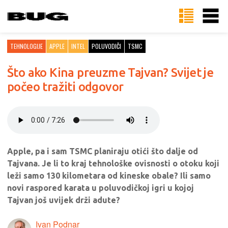
TEHNOLOGIJE
APPLE
INTEL
POLUVODIČI
TSMC
Što ako Kina preuzme Tajvan? Svijet je
počeo tražiti odgovor
Apple, pa i sam TSMC planiraju otići što dalje od
Tajvana. Je li to kraj tehnološke ovisnosti o otoku koji
leži samo 130 kilometara od kineske obale? Ili samo
novi raspored karata u poluvodičkoj igri u kojoj
Tajvan još uvijek drži adute?
Ivan Podnar