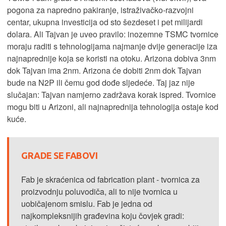
pogona za napredno pakiranje, istraživačko-razvojni
centar, ukupna investicija od sto šezdeset i pet milijardi
dolara. Ali Tajvan je uveo pravilo: inozemne TSMC tvornice
moraju raditi s tehnologijama najmanje dvije generacije iza
najnaprednije koja se koristi na otoku. Arizona dobiva 3nm
dok Tajvan ima 2nm. Arizona će dobiti 2nm dok Tajvan
bude na N2P ili čemu god dođe sljedeće. Taj jaz nije
slučajan: Tajvan namjerno zadržava korak ispred. Tvornice
mogu biti u Arizoni, ali najnaprednija tehnologija ostaje kod
kuće.
GRADE SE FABOVI
Fab je skraćenica od fabrication plant - tvornica za
proizvodnju poluvodiča, ali to nije tvornica u
uobičajenom smislu. Fab je jedna od
najkompleksnijih građevina koju čovjek gradi: