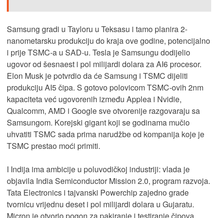
Samsung gradi u Tayloru u Teksasu i tamo planira 2-
nanometarsku produkciju do kraja ove godine, potencijalno
i prije TSMC-a u SAD-u. Tesla je Samsungu dodijelio
ugovor od šesnaest i pol milijardi dolara za AI6 procesor.
Elon Musk je potvrdio da će Samsung i TSMC dijeliti
produkciju AI5 čipa. S gotovo polovicom TSMC-ovih 2nm
kapaciteta već ugovorenih između Applea i Nvidie,
Qualcomm, AMD i Google sve otvorenije razgovaraju sa
Samsungom. Korejski gigant koji se godinama mučio
uhvatiti TSMC sada prima narudžbe od kompanija koje je
TSMC prestao moći primiti.
I Indija ima ambicije u poluvodičkoj industriji: vlada je
objavila India Semiconductor Mission 2.0, program razvoja.
Tata Electronics i tajvanski Powerchip zajedno grade
tvornicu vrijednu deset i pol milijardi dolara u Gujaratu.
Micron je otvorio pogon za pakiranje i testiranje čipova.