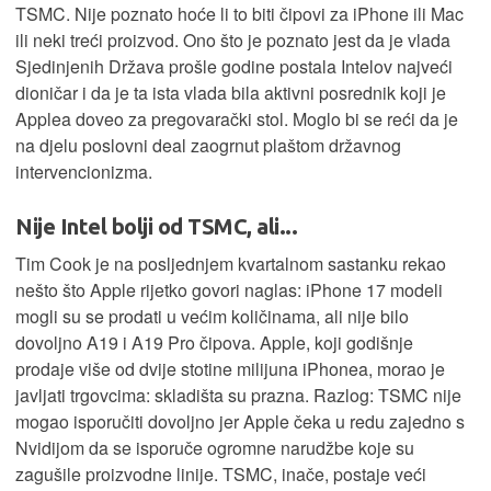
TSMC. Nije poznato hoće li to biti čipovi za iPhone ili Mac
ili neki treći proizvod. Ono što je poznato jest da je vlada
Sjedinjenih Država prošle godine postala Intelov najveći
dioničar i da je ta ista vlada bila aktivni posrednik koji je
Applea doveo za pregovarački stol. Moglo bi se reći da je
na djelu poslovni deal zaogrnut plaštom državnog
intervencionizma.
Nije Intel bolji od TSMC, ali...
Tim Cook je na posljednjem kvartalnom sastanku rekao
nešto što Apple rijetko govori naglas: iPhone 17 modeli
mogli su se prodati u većim količinama, ali nije bilo
dovoljno A19 i A19 Pro čipova. Apple, koji godišnje
prodaje više od dvije stotine milijuna iPhonea, morao je
javljati trgovcima: skladišta su prazna. Razlog: TSMC nije
mogao isporučiti dovoljno jer Apple čeka u redu zajedno s
Nvidijom da se isporuče ogromne narudžbe koje su
zagušile proizvodne linije. TSMC, inače, postaje veći