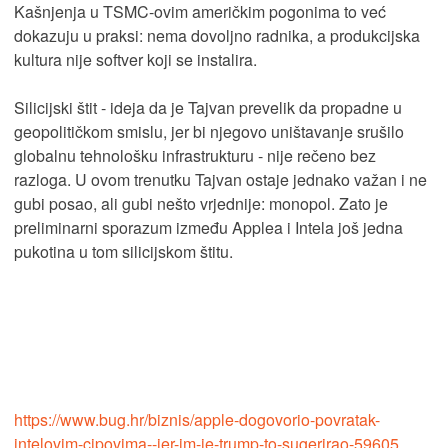
Kašnjenja u TSMC-ovim američkim pogonima to već
dokazuju u praksi: nema dovoljno radnika, a produkcijska
kultura nije softver koji se instalira.
Silicijski štit - ideja da je Tajvan prevelik da propadne u
geopolitičkom smislu, jer bi njegovo uništavanje srušilo
globalnu tehnološku infrastrukturu - nije rečeno bez
razloga. U ovom trenutku Tajvan ostaje jednako važan i ne
gubi posao, ali gubi nešto vrjednije: monopol. Zato je
preliminarni sporazum između Applea i Intela još jedna
pukotina u tom silicijskom štitu.
https://www.bug.hr/biznis/apple-dogovorio-povratak-
intelovim-cipovima--jer-im-je-trump-to-sugerirao-59605