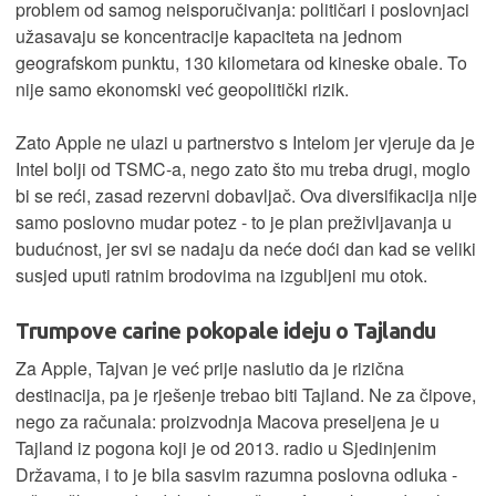
problem od samog neisporučivanja: političari i poslovnjaci
užasavaju se koncentracije kapaciteta na jednom
geografskom punktu, 130 kilometara od kineske obale. To
nije samo ekonomski već geopolitički rizik.
Zato Apple ne ulazi u partnerstvo s Intelom jer vjeruje da je
Intel bolji od TSMC-a, nego zato što mu treba drugi, moglo
bi se reći, zasad rezervni dobavljač. Ova diversifikacija nije
samo poslovno mudar potez - to je plan preživljavanja u
budućnost, jer svi se nadaju da neće doći dan kad se veliki
susjed uputi ratnim brodovima na izgubljeni mu otok.
Trumpove carine pokopale ideju o Tajlandu
Za Apple, Tajvan je već prije naslutio da je rizična
destinacija, pa je rješenje trebao biti Tajland. Ne za čipove,
nego za računala: proizvodnja Macova preseljena je u
Tajland iz pogona koji je od 2013. radio u Sjedinjenim
Državama, i to je bila sasvim razumna poslovna odluka -