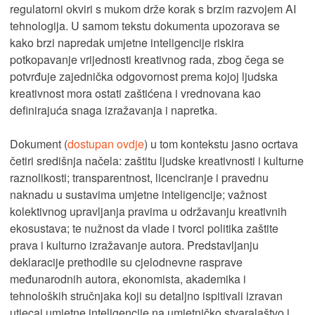
regulatorni okviri s mukom drže korak s brzim razvojem AI
tehnologija. U samom tekstu dokumenta upozorava se
kako brzi napredak umjetne inteligencije riskira
potkopavanje vrijednosti kreativnog rada, zbog čega se
potvrđuje zajednička odgovornost prema kojoj ljudska
kreativnost mora ostati zaštićena i vrednovana kao
definirajuća snaga izražavanja i napretka.
Dokument (
dostupan ovdje
) u tom kontekstu jasno ocrtava
četiri središnja načela: zaštitu ljudske kreativnosti i kulturne
raznolikosti; transparentnost, licenciranje i pravednu
naknadu u sustavima umjetne inteligencije; važnost
kolektivnog upravljanja pravima u održavanju kreativnih
ekosustava; te nužnost da vlade i tvorci politika zaštite
prava i kulturno izražavanje autora. Predstavljanju
deklaracije prethodile su cjelodnevne rasprave
međunarodnih autora, ekonomista, akademika i
tehnoloških stručnjaka koji su detaljno ispitivali izravan
utjecaj umjetne inteligencije na umjetničko stvaralaštvo i