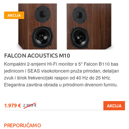
AKCIJA
FALCON ACOUSTICS M10
Kompaktni 2-smjerni Hi-Fi monitor s 5" Falcon B110 bas
jedinicom i SEAS visokotoncem pruža prirodan, detaljan
zvuk i širok frekvencijski raspon od 40 Hz do 25 kHz.
Elegantna završna obrada u prirodnom drvenom furniru.
1.979 €
AKCIJA
2.999 €
PREPORUČAMO