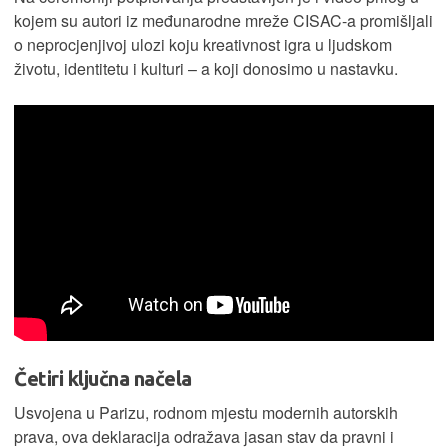
kojem su autori iz međunarodne mreže CISAC-a promišljali
o neprocjenjivoj ulozi koju kreativnost igra u ljudskom
životu, identitetu i kulturi – a koji donosimo u nastavku.
Četiri ključna načela
Usvojena u Parizu, rodnom mjestu modernih autorskih
prava, ova deklaracija odražava jasan stav da pravni i