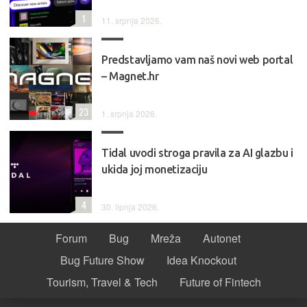
1
11. srpnja 2026.
Predstavljamo vam naš novi web portal
– Magnet.hr
23
1. srpnja 2026.
Tidal uvodi stroga pravila za AI glazbu i
ukida joj monetizaciju
4
30. lipnja 2026.
Forum
Bug
Mreža
Autonet
Bug Future Show
Idea Knockout
Tourism, Travel & Tech
Future of Fintech