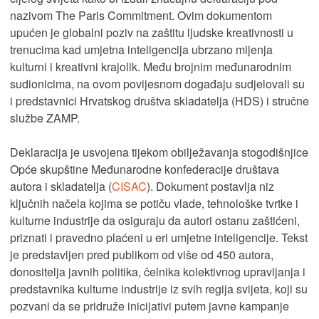
nazivom The Paris Commitment. Ovim dokumentom
upućen je globalni poziv na zaštitu ljudske kreativnosti u
trenucima kad umjetna inteligencija ubrzano mijenja
kulturni i kreativni krajolik. Među brojnim međunarodnim
sudionicima, na ovom povijesnom događaju sudjelovali su
i predstavnici Hrvatskog društva skladatelja (HDS) i stručne
službe ZAMP.
Deklaracija je usvojena tijekom obilježavanja stogodišnjice
Opće skupštine Međunarodne konfederacije društava
autora i skladatelja (
CISAC
). Dokument postavlja niz
ključnih načela kojima se potiču vlade, tehnološke tvrtke i
kulturne industrije da osiguraju da autori ostanu zaštićeni,
priznati i pravedno plaćeni u eri umjetne inteligencije. Tekst
je predstavljen pred publikom od više od 450 autora,
donositelja javnih politika, čelnika kolektivnog upravljanja i
predstavnika kulturne industrije iz svih regija svijeta, koji su
pozvani da se pridruže inicijativi putem javne kampanje