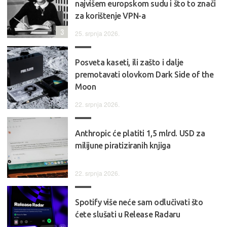
najvišem europskom sudu i što to znači
za korištenje VPN-a
3
25. srpnja 2026.
Posveta kaseti, ili zašto i dalje
premotavati olovkom Dark Side of the
Moon
22. srpnja 2026.
Anthropic će platiti 1,5 mlrd. USD za
milijune piratiziranih knjiga
22. srpnja 2026.
Spotify više neće sam odlučivati što
ćete slušati u Release Radaru