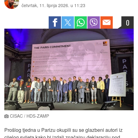
četvrtak, 11. lipnja 2026. u 11:23
0
CISAC / HDS-ZAMP
Prošlog tjedna u Parizu okupili su se glazbeni autori iz
cijelog svijeta kako bi izdali značajnu deklaraciju pod