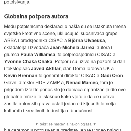
potpisivanja.
Globalna potpora autora
Među potpisnicima deklaracije našla su se istaknuta imena
svjetske kreativne scene, uključujući suosnivača grupe
ABBA i predsjednika CISAC-a
Björna Ulvaeusa
,
skladatelja i izvođača
Jean-Michela Jarrea
, autora i
glumca
Paula Williamsa
, te potpredsjednicu CISAC-a
Yvonne Chaka Chaka
. Potporu su uživo na pozornici dali
i tekstopisac
Javed Akhtar
, član Doma lordova UK-a
Kevin Brennan
te generalni direktor CISAC-a
Gadi Oron
.
Glavni direktor HDS ZAMP-a,
Nenad Marčec
, tom je
prigodom izrazio ponos što je domaća organizacija dio ove
globalne mreže te istaknuo kako vjeruje da će upravo
zaštita autorskih prava ostati jedan od ključnih temelja
kulturnih i kreativnih industrija u budućnosti.
Na ceremoniji potpisivanja predstavljen je i video prilog u