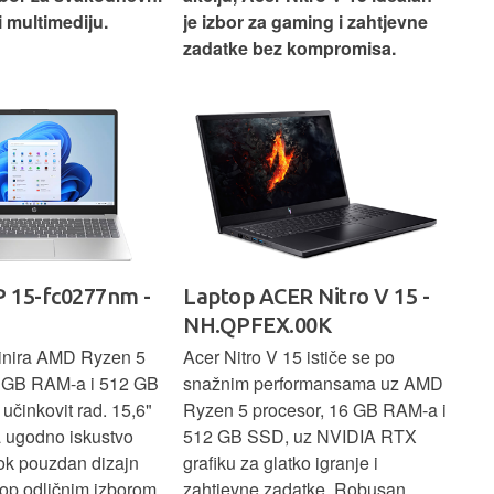
i multimediju.
je izbor za gaming i zahtjevne
vrh
zadatke bez kompromisa.
pro
rad
 15-fc0277nm -
Laptop ACER Nitro V 15 -
La
NH.QPFEX.00K
Sl
inira AMD Ryzen 5
Acer Nitro V 15 ističe se po
Len
6 GB RAM-a i 512 GB
snažnim performansama uz AMD
Ryz
učinkovit rad. 15,6"
Ryzen 5 procesor, 16 GB RAM-a i
TB 
a ugodno iskustvo
512 GB SSD, uz NVIDIA RTX
dov
dok pouzdan dizajn
grafiku za glatko igranje i
pru
ptop odličnim izborom
zahtjevne zadatke. Robusan
dok