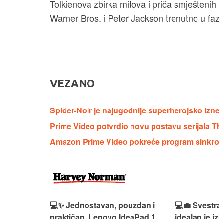
Tolkienova zbirka mitova i priča smješteni
Warner Bros. i Peter Jackson trenutno u fa
VEZANO
Spider-Noir je najugodnije superherojsko iz
Prime Video potvrdio novu postavu serijala T
Amazon Prime Video pokreće program sinkron
n, Lenovo
💻✨ Jednostavan, pouzdan i
💻💼 Svestr
si odličan
praktičan, Lenovo IdeaPad 1
idealan je 