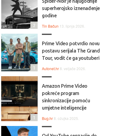
Spider-Noir je najugodnije
superherojsko iznenađenje
godine
2
Tin Bačun
13. lipnja 2026.
Prime Video potvrdio novu
postavu serijala The Grand
Tour, vodit će ga youtuberi
1
Autonet.hr
8. veljače 2026.
Amazon Prime Video
pokreće program
sinkronizacije pomoću
umjetne inteligencije
1
Bug.hr
8. ožujka 2025.
Od YouTube senzacije do