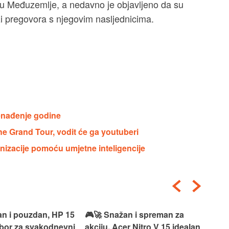
h u Međuzemlje, a nedavno je objavljeno da su
zi pregovora s njegovim nasljednicima.
nenađenje godine
he Grand Tour, vodit će ga youtuberi
izacije pomoću umjetne inteligencije
an i pouzdan, HP 15
🎮🚀 Snažan i spreman za
🎯⚡
izbor za svakodnevni
akciju, Acer Nitro V 15 idealan
Len