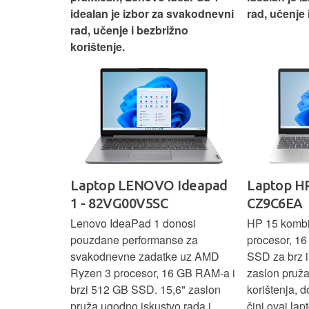
nosti za
idealan je izbor za svakodnevni
rad, učenje 
rad, učenje i bezbrižno
korištenje.
IdeaPad
Laptop LENOVO Ideapad
Laptop HP
SC
1 - 82VG00V5SC
CZ9C6EA
 3 s Ryzen 5
Lenovo IdeaPad 1 donosi
HP 15 komb
RAM-a nudi
pouzdane performanse za
procesor, 1
še aplikacija
svakodnevne zadatke uz AMD
SSD za brz i 
 moderan
Ryzen 3 procesor, 16 GB RAM-a i
zaslon pruž
D
brzi 512 GB SSD. 15,6" zaslon
korištenja, 
up podacima,
pruža ugodno iskustvo rada i
čini ovaj la