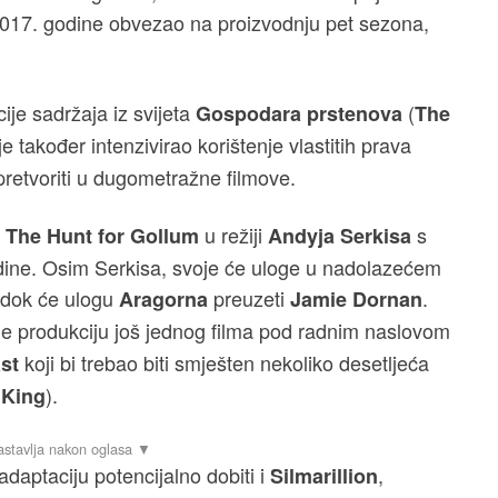
017. godine obvezao na proizvodnju pet sezona,
ije sadržaja iz svijeta
(
Gospodara prstenova
The
je također intenzivirao korištenje vlastitih prava
pretvoriti u dugometražne filmove.
u režiji
s
: The Hunt for Gollum
Andyja Serkisa
dine. Osim Serkisa, svoje će uloge u nadolazećem
 dok će ulogu
preuzeti
.
Aragorna
Jamie Dornan
je produkciju još jednog filma pod radnim naslovom
koji bi trebao biti smješten nekoliko desetljeća
st
).
 King
daptaciju potencijalno dobiti i
,
Silmarillion