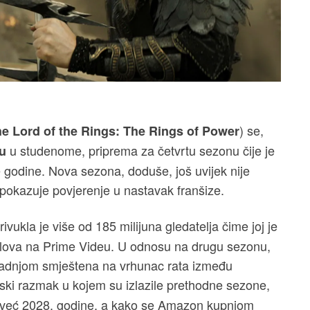
) se,
e Lord of the Rings: The Rings of Power
u studenome, priprema za četvrtu sezonu čije je
u
 godine. Nova sezona, doduše, još uvijek nije
 pokazuje povjerenje u nastavak franšize.
rivukla je više od 185 milijuna gledatelja čime joj je
aslova na Prime Videu. U odnosu na drugu sezonu,
e radnjom smještena na vrhunac rata između
ski razmak u kojem su izlazile prethodne sezone,
ći već 2028. godine, a kako se Amazon kupnjom