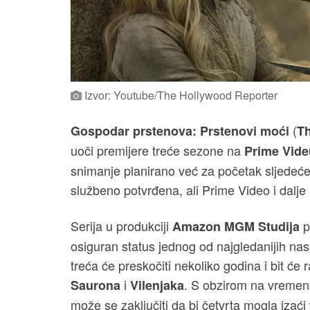
Izvor: Youtube/The Hollywood Reporter
(
Gospodar prstenova: Prstenovi moći
Th
uoči premijere treće sezone na
Prime Vide
snimanje planirano već za početak sljedeće
službeno potvrđena, ali Prime Video i dalje
Serija u produkciji
p
Amazon MGM Studija
osiguran status jednog od najgledanijih n
treća će preskočiti nekoliko godina i bit ć
i
. S obzirom na vremen
Saurona
Vilenjaka
može se zaključiti da bi četvrta mogla iza