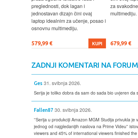
izbor za
preglednosti, dok lagan i
za svakodnev
kuće i
jednostavan dizajn čini ovaj
multimediju.
e.
laptop idealnim za učenje, posao i
osnovnu multimediju.
579,99 €
679,99 €
KUPI
KUPI
ZADNJI KOMENTARI NA FORU
31. svibnja 2026.
Ges
Serija je toliko dobra da sam do sada bio uvjeren da 
30. svibnja 2026.
Fallen87
''Serija u produkciji Amazon MGM Studija privukla je v
jednog od najgledanijih naslova na Prime Videu'' isto
viewers and 45% of international viewers finished the f