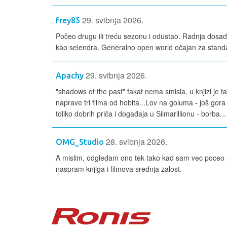
29. svibnja 2026.
frey85
Počeo drugu ili treću sezonu i odustao. Radnja dosad
kao selendra. Generalno open world očajan za standa
29. svibnja 2026.
Apachy
"shadows of the past" fakat nema smisla, u knjizi je t
naprave tri filma od hobita...Lov na goluma - još gora
toliko dobrih priča i događaja u Silmarillionu - borba...
28. svibnja 2026.
OMG_Studio
A mislim, odgledam ono tek tako kad sam vec poceo al
naspram knjiga i filmova srednja zalost.