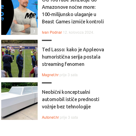
Amazonove noćne more:
100-milijunsko ulaganje u
Beast Games izmiče kontroli
7
Ivan Podnar
12. kolovoza 2024.
Ted Lasso: kako je Appleova
humoristična serija postala
streaming fenomen
Magnet.hr
prije 3 sata
Neobični konceptualni
automobil ističe prednosti
vožnje bez tehnologije
Autonet.hr
prije 3 sata