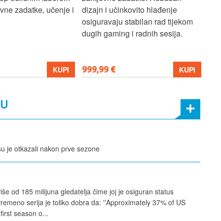
ne zadatke, učenje i
dizajn i učinkovito hlađenje
mul
osiguravaju stabilan rad tijekom
pro
dugih gaming i radnih sesija.
999,99 €
699
KUPI
KUPI
MU
su je otkazali nakon prve sezone
iše od 185 milijuna gledatelja čime joj je osiguran status
vremeno serija je toliko dobra da: ''Approximately 37% of US
irst season o...