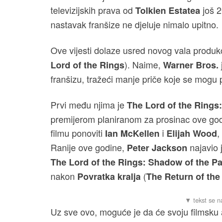
televizijskih prava od
još 2
Tolkien Estatea
nastavak franšize ne djeluje nimalo upitno.
Ove vijesti dolaze usred novog vala produkc
). Naime,
Lord of the Rings
Warner Bros.
franšizu, tražeći manje priče koje se mogu 
Prvi među njima je
The Lord of the Rings
premijerom planiranom za prosinac ove go
filmu ponoviti
i
,
Ian McKellen
Elijah Wood
Ranije ove godine,
najavio 
Peter Jackson
The Lord of the Rings: Shadow of the Pa
nakon
(
Povratka kralja
The Return of the
Uz sve ovo, moguće je da će svoju filmsku a