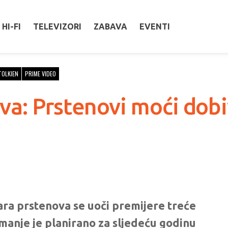
HI-FI
TELEVIZORI
ZABAVA
EVENTI
TOLKIEN
PRIME VIDEO
a: Prstenovi moći dobiv
ara prstenova se uoči premijere treće
manje je planirano za sljedeću godinu