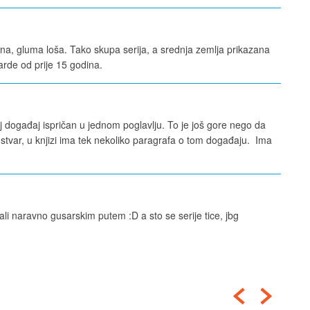
na, gluma loša. Tako skupa serija, a srednja zemlja prikazana
rde od prije 15 godina.
aj događaj ispričan u jednom poglavlju. To je još gore nego da
 stvar, u knjizi ima tek nekoliko paragrafa o tom događaju. Ima
i naravno gusarskim putem :D a sto se serije tice, jbg