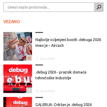
VEZANO
Najbolje ocijenjeni booth .debuga 2026
imao je – Aircash
17. lipnja 2026.
.debug 2026 - praznik domaće
tehnološke industrije
1
15. lipnja 2026.
GALERIJA: Održan je .debug 2026