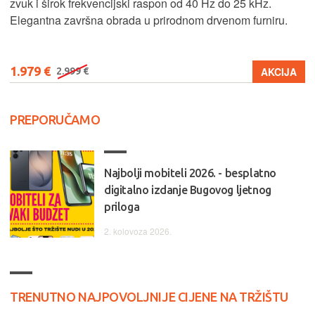
zvuk i širok frekvencijski raspon od 40 Hz do 25 kHz.
Elegantna završna obrada u prirodnom drvenom furniru.
1.979 €
AKCIJA
2.999 €
PREPORUČAMO
Najbolji mobiteli 2026. - besplatno
digitalno izdanje Bugovog ljetnog
priloga
2. kolovoza 2026.
TRENUTNO NAJPOVOLJNIJE CIJENE NA TRŽIŠTU