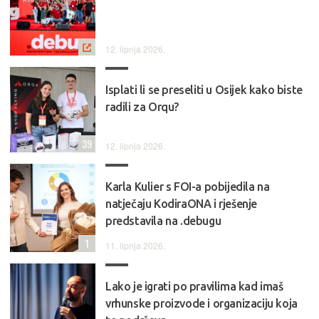
12. lipnja 2026.
Isplati li se preseliti u Osijek kako biste
radili za Orqu?
39
12. lipnja 2026.
Karla Kulier s FOI-a pobijedila na
natječaju KodiraONA i rješenje
predstavila na .debugu
1
11. lipnja 2026.
Lako je igrati po pravilima kad imaš
vrhunske proizvode i organizaciju koja