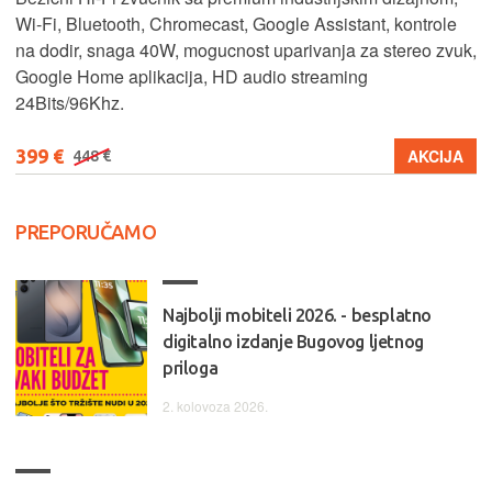
Wi-Fi, Bluetooth, Chromecast, Google Assistant, kontrole
na dodir, snaga 40W, mogucnost uparivanja za stereo zvuk,
Google Home aplikacija, HD audio streaming
24Bits/96Khz.
399 €
AKCIJA
448 €
PREPORUČAMO
Najbolji mobiteli 2026. - besplatno
digitalno izdanje Bugovog ljetnog
priloga
2. kolovoza 2026.