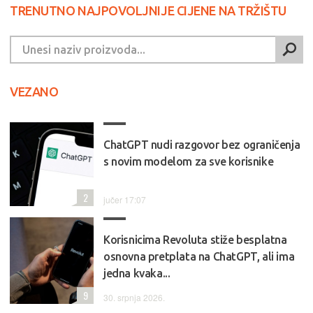
TRENUTNO NAJPOVOLJNIJE CIJENE NA TRŽIŠTU
VEZANO
ChatGPT nudi razgovor bez ograničenja
s novim modelom za sve korisnike
2
jučer 17:07
Korisnicima Revoluta stiže besplatna
osnovna pretplata na ChatGPT, ali ima
jedna kvaka...
9
30. srpnja 2026.