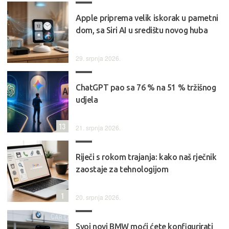
Apple priprema velik iskorak u pametni
dom, sa Siri AI u središtu novog huba
29. srpnja 2026.
ChatGPT pao sa 76 % na 51 % tržišnog
udjela
13
21. srpnja 2026.
Riječi s rokom trajanja: kako naš rječnik
zaostaje za tehnologijom
1
20. srpnja 2026.
Svoj novi BMW moći ćete konfigurirati