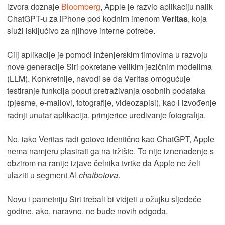
izvora doznaje
Bloomberg
, Apple je razvio aplikaciju nalik
ChatGPT-u za iPhone pod kodnim imenom
Veritas
, koja
služi isključivo za njihove interne potrebe.
Cilj aplikacije je pomoći inženjerskim timovima u razvoju
nove generacije Siri pokretane velikim jezičnim modelima
(LLM). Konkretnije, navodi se da Veritas omogućuje
testiranje funkcija poput pretraživanja osobnih podataka
(pjesme, e-mailovi, fotografije, videozapisi), kao i izvođenje
radnji unutar aplikacija, primjerice uređivanje fotografija.
No, iako Veritas radi gotovo identično kao ChatGPT, Apple
nema namjeru plasirati ga na tržište. To nije iznenađenje s
obzirom na ranije izjave čelnika tvrtke da Apple ne želi
ulaziti u segment AI
chatbotova
.
Novu i pametniju Siri trebali bi vidjeti u ožujku sljedeće
godine, ako, naravno, ne bude novih odgoda.