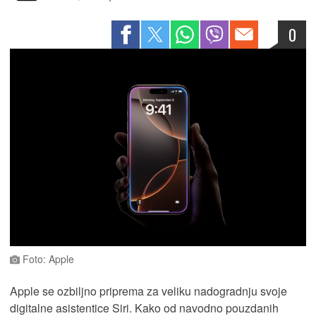
0
Foto: Apple
Apple se ozbiljno priprema za veliku nadogradnju svoje
digitalne asistentice Siri. Kako od navodno pouzdanih