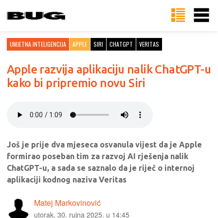
UMJETNA INTELIGENCIJA
APPLE
SIRI
CHATGPT
VERITAS
Apple razvija aplikaciju nalik ChatGPT-u
kako bi pripremio novu Siri
Još je prije dva mjeseca osvanula vijest da je Apple
formirao poseban tim za razvoj AI rješenja nalik
ChatGPT-u, a sada se saznalo da je riječ o internoj
aplikaciji kodnog naziva Veritas
Matej Markovinović
utorak, 30. rujna 2025. u 14:45