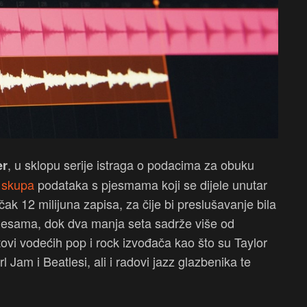
, u sklopu serije istraga o podacima za obuku
er
a skupa
podataka s pjesmama koji se dijele unutar
ak 12 milijuna zapisa, za čije bi preslušavanje bila
 pjesama, dok dva manja seta sadrže više od
vi vodećih pop i rock izvođača kao što su Taylor
l Jam i Beatlesi, ali i radovi jazz glazbenika te