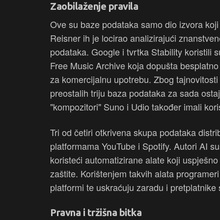
Zaobilaženje pravila
Ove su baze podataka samo dio izvora koji 
Reisner ih je locirao analizirajući znanstve
podataka. Google i tvrtka Stability koristili 
Free Music Archive koja dopušta besplatno 
za komercijalnu upotrebu. Zbog tajnovitosti ko
preostalih triju baza podataka za sada osta
"kompozitori" Suno i Udio također imali koris
Tri od četiri otkrivena skupa podataka dist
platformama YouTube i Spotify. Autori AI 
koristeći automatizirane alate koji uspješn
zaštite. Korištenjem takvih alata programer
platformi te uskraćuju zaradu i pretplatnike
Pravna i tržišna bitka