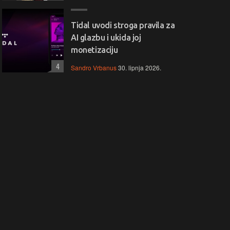
Tidal uvodi stroga pravila za
AI glazbu i ukida joj
monetizaciju
4
Sandro Vrbanus
30. lipnja 2026.