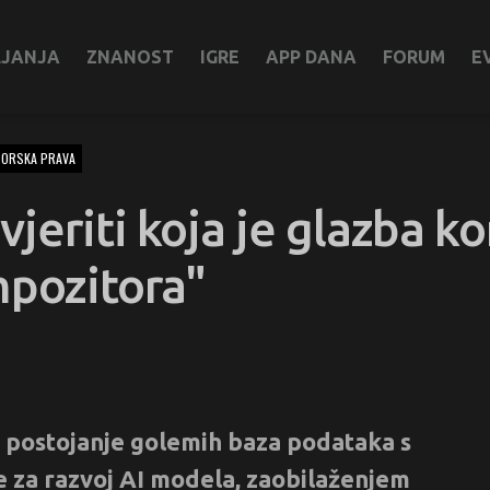
LJANJA
ZNANOST
IGRE
APP DANA
FORUM
E
ORSKA PRAVA
eriti koja je glazba ko
mpozitora"
a postojanje golemih baza podataka s
e za razvoj AI modela, zaobilaženjem