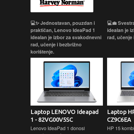
n, Lenovo
💻✨ Jednostavan, pouzdan i
💻💼 Svestr
si odličan
praktičan, Lenovo IdeaPad 1
idealan je 
nosti za
idealan je izbor za svakodnevni
rad, učenje 
rad, učenje i bezbrižno
korištenje.
IdeaPad
Laptop LENOVO Ideapad
Laptop HP
SC
1 - 82VG00V5SC
CZ9C6EA
 3 s Ryzen 5
Lenovo IdeaPad 1 donosi
HP 15 komb