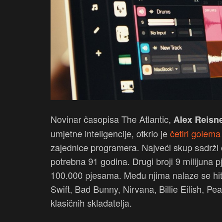
Novinar časopisa The Atlantic,
Alex Reisn
umjetne inteligencije, otkrio je
četiri golem
zajednice programera. Najveći skup sadrži č
potrebna 91 godina. Drugi broji 9 milijuna
100.000 pjesama. Među njima nalaze se hito
Swift, Bad Bunny, Nirvana, Billie Eilish, Pear
klasičnih skladatelja.