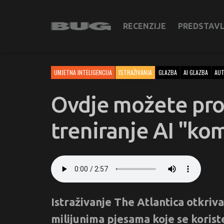
RECENZIJE
PREDSTAV
UMJETNA INTELIGENCIJA
ISTRAŽIVANJA
GLAZBA
AI GLAZBA
AUT
Ovdje možete provj
treniranje AI "ko
Istraživanje The Atlantica otkriv
milijunima pjesama koje se korist