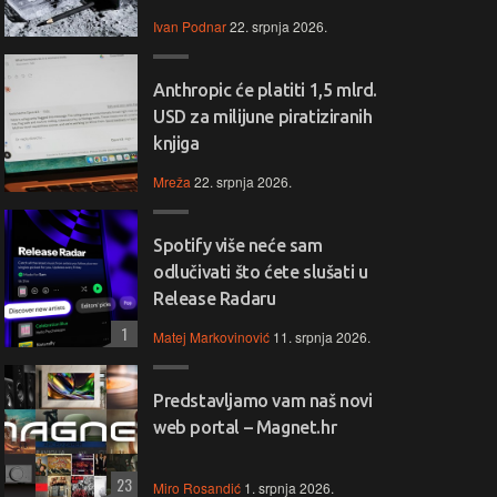
Ivan Podnar
22. srpnja 2026.
Anthropic će platiti 1,5 mlrd.
USD za milijune piratiziranih
knjiga
Mreža
22. srpnja 2026.
Spotify više neće sam
odlučivati što ćete slušati u
Release Radaru
1
Matej Markovinović
11. srpnja 2026.
Predstavljamo vam naš novi
web portal – Magnet.hr
23
Miro Rosandić
1. srpnja 2026.