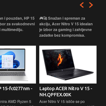
an i pouzdan, HP 15
🎮🚀 Snažan i spreman za
🎯⚡
izbor za svakodnevni
akciju, Acer Nitro V 15 idealan
Len
i multimediju.
je izbor za gaming i zahtjevne
vrh
zadatke bez kompromisa.
pro
rad
 15-fc0277nm -
Laptop ACER Nitro V 15 -
La
NH.QPFEX.00K
Sl
inira AMD Ryzen 5
Acer Nitro V 15 ističe se po
Len