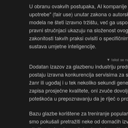
U obranu ovakvih postupaka, AI kompanije s
upotrebe" (fair use) unutar zakona o autor
modela ne šteti izravno tržištu, već ga uspo
pravni stručnjaci ukazuju na složenost ovo
zakonitosti takvih praksi ovisiti o specifič
sustava umjetne inteligencije.
Dodatan izazov za glazbenu industriju preds
postaju izravna konkurencija servisima za s
žanr ili ugođaj i u tek nekoliko sekundi gene
zapisa prosječne kvalitete, oni zvuče dovolj
poteškoća u prepoznavanju da je riječ o pro
Bazu glazbe korištene za treniranje popula
smo pokušali pretražiti neke od domaćih 