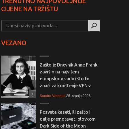
TRENUTNO NAJPOVOLJNIJE
CIJENE NA TRŽIŠTU
VEZANO
Zašto je Dnevnik Anne Frank
završio na najvišem
europskom sudu i što to
znači za korištenje VPN-a
3
Sandro Vrbanus
25. srpnja 2026.
Posveta kaseti, ili zašto i
dalje premotavati olovkom
Dark Side of the Moon