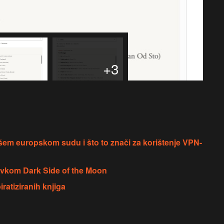
+3
šem europskom sudu i što to znači za korištenje VPN-
olovkom Dark Side of the Moon
iratiziranih knjiga