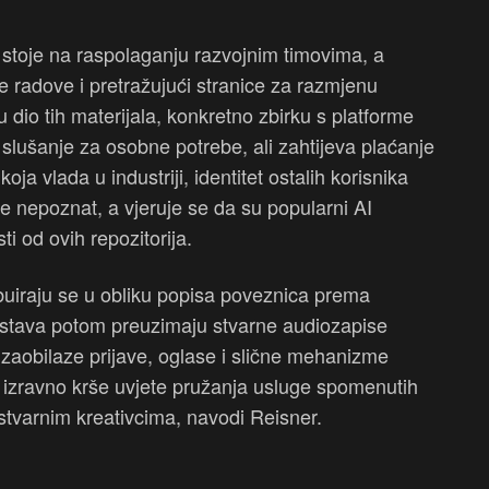
stoje na raspolaganju razvojnim timovima, a
ne radove i pretražujući stranice za razmjenu
su dio tih materijala, konkretno zbirku s platforme
slušanje za osobne potrebe, ali zahtijeva plaćanje
ja vlada u industriji, identitet ostalih korisnika
je nepoznat, a vjeruje se da su popularni AI
ti od ovih repozitorija.
ribuiraju se u obliku popisa poveznica prema
sustava potom preuzimaju stvarne audiozapise
o zaobilaze prijave, oglase i slične mehanizme
i izravno krše uvjete pružanja usluge spomenutih
 stvarnim kreativcima, navodi Reisner.