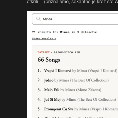
otkrili… (priznajemo, šokantno je kroz što A