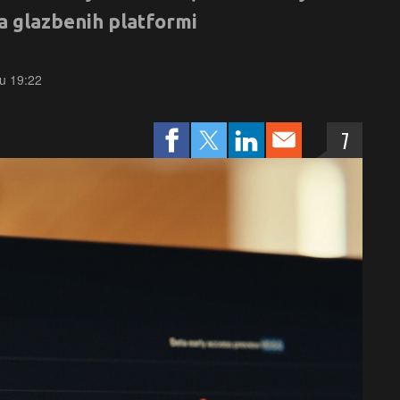
ja glazbenih platformi
 u 19:22
7