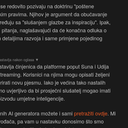
e redovito pozivaju na doktrinu "poštene
skim pravima. Njihov je argument da obučavanje
ređuju sa "slušanjem glazbe za inspiraciju". Ipak,
g pitanja, naglašavajući da će konačna odluka o
nim detaljima razvoja i same primjene pojedinog
tavlja činjenica da platforme poput Suna i Udija
treaming. Korisnici na njima mogu opisati željeni
rirati novu pjesmu. Iako je većina tako nastalih
no uvjerljivo da bi prosječni slušatelj mogao imati
izvodu umjetne inteligencije.
rnih AI generatora možete i sami
pretražiti ovdje
. Mi
izvođača, pa vam u nastavku donosimo što smo