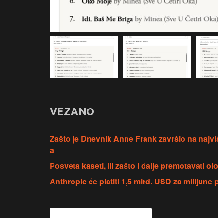
VEZANO
Zašto je Dnevnik Anne Frank završio na najvi
a
Posveta kaseti, ili zašto i dalje premotavati 
Anthropic će platiti 1,5 mlrd. USD za milijune p