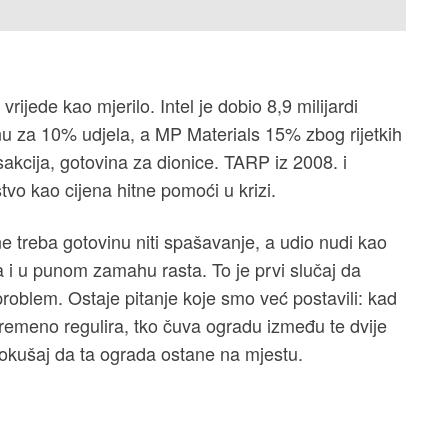
rijede kao mjerilo. Intel je dobio 8,9 milijardi
u za 10% udjela, a MP Materials 15% zbog rijetkih
akcija, gotovina za dionice. TARP iz 2008. i
tvo kao cijena hitne pomoći u krizi.
e treba gotovinu niti spašavanje, a udio nudi kao
a i u punom zamahu rasta. To je prvi slučaj da
problem. Ostaje pitanje koje smo već postavili: kad
vremeno regulira, tko čuva ogradu između te dvije
okušaj da ta ograda ostane na mjestu.