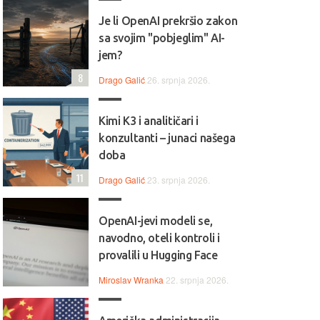
Je li OpenAI prekršio zakon
sa svojim "pobjeglim" AI-
jem?
8
Drago Galić
26. srpnja 2026.
Kimi K3 i analitičari i
konzultanti – junaci našega
doba
11
Drago Galić
23. srpnja 2026.
OpenAI-jevi modeli se,
navodno, oteli kontroli i
provalili u Hugging Face
Miroslav Wranka
22. srpnja 2026.