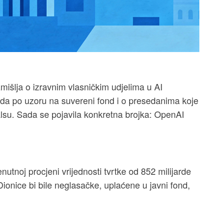
išlja o izravnim vlasničkim udjelima u AI
nda po uzoru na suvereni fond i o presedanima koje
alsu. Sada se pojavila konkretna brojka: OpenAI
nutnoj procjeni vrijednosti tvrtke od 852 milijarde
 Dionice bi bile neglasačke, uplaćene u javni fond,