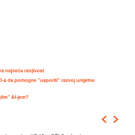
va najveća ranjivost
AD-a da pomogne "usporiti" razvoj umjetne
glim" AI-jem?