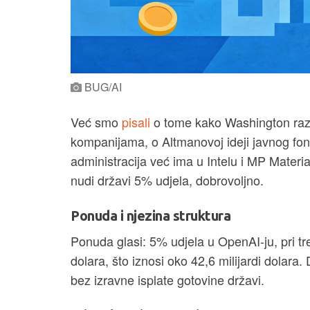
BUG/AI
Već smo
pisali
o tome kako Washington razm
kompanijama, o Altmanovoj ideji javnog fo
administracija već ima u Intelu i MP Materi
nudi državi 5% udjela, dobrovoljno.
Ponuda i njezina struktura
Ponuda glasi: 5% udjela u OpenAI-ju, pri tre
dolara, što iznosi oko 42,6 milijardi dolara.
bez izravne isplate gotovine državi.