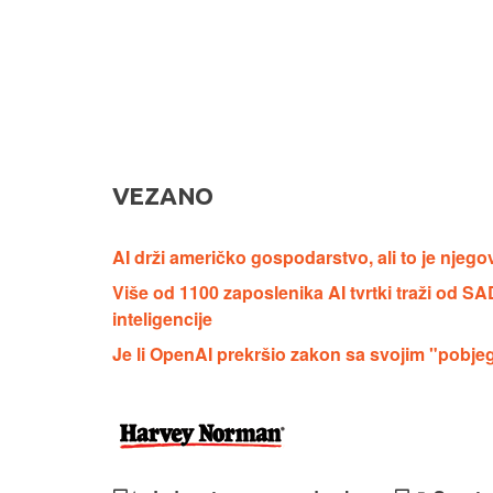
VEZANO
AI drži američko gospodarstvo, ali to je njego
Više od 1100 zaposlenika AI tvrtki traži od S
inteligencije
Je li OpenAI prekršio zakon sa svojim "pobje