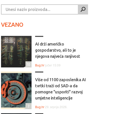
VEZANO
AI drži američko
gospodarstvo, ali to je
njegova najveća ranjivost
10
Bug.hr
jučer 15:09
Više od 1100 zaposlenika AI
tvrtki traži od SAD-a da
pomogne "usporiti" razvoj
umjetne inteligencije
7
Bug.hr
29. srpnja 2026.