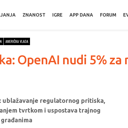
LJANJA
ZNANOST
IGRE
APP DANA
FORUM
E
N
AMERIČKA VLADA
ojka: OpenAI nudi 5% za
 ublažavanje regulatornog pritiska,
anjem tvrtkom i uspostava trajnog
 građanima