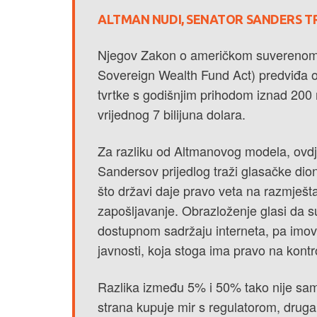
ALTMAN NUDI, SENATOR SANDERS T
Njegov Zakon o američkom suverenom f
Sovereign Wealth Fund Act) predviđa 
tvrtke s godišnjim prihodom iznad 200 m
vrijednog 7 bilijuna dolara.
Za razliku od Altmanovog modela, ovdj
Sandersov prijedlog traži glasačke dio
što državi daje pravo veta na razmješta
zapošljavanje. Obrazloženje glasi da su 
dostupnom sadržaju interneta, pa imovin
javnosti, koja stoga ima pravo na kontro
Razlika između 5% i 50% tako nije samo
strana kupuje mir s regulatorom, druga