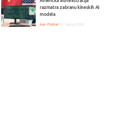
Američka administracija
razmatra zabranu kineskih AI
modela
Ivan Podnar
21. srpnja 2026.