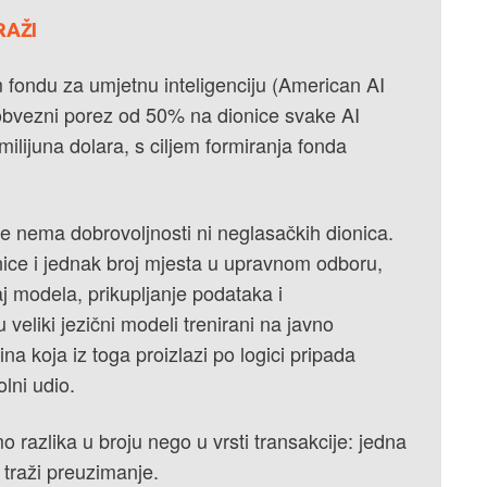
RAŽI
ondu za umjetnu inteligenciju (American AI
obvezni porez od 50% na dionice svake AI
ilijuna dolara, s ciljem formiranja fonda
e nema dobrovoljnosti ni neglasačkih dionica.
nice i jednak broj mjesta u upravnom odboru,
j modela, prikupljanje podataka i
veliki jezični modeli trenirani na javno
a koja iz toga proizlazi po logici pripada
lni udio.
 razlika u broju nego u vrsti transakcije: jedna
 traži preuzimanje.