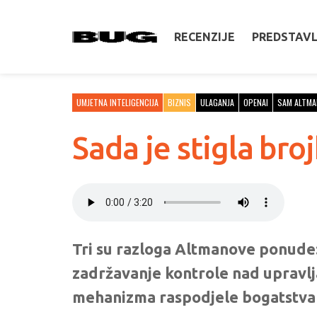
RECENZIJE
PREDSTAV
UMJETNA INTELIGENCIJA
BIZNIS
ULAGANJA
OPENAI
SAM ALTMA
Sada je stigla br
Tri su razloga Altmanove ponude:
zadržavanje kontrole nad upravlj
mehanizma raspodjele bogatstva