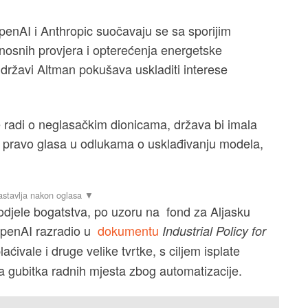
OpenAI i Anthropic suočavaju se sa sporijim
osnih provjera i opterećenja energetske
 državi Altman pokušava uskladiti interese
e radi o neglasačkim dionicama, država bi imala
ne i pravo glasa u odlukama o usklađivanju modela,
odjele bogatstva, po uzoru na fond za Aljasku
OpenAI razradio u
dokumentu
Industrial Policy for
plaćivale i druge velike tvrtke, s ciljem isplate
a gubitka radnih mjesta zbog automatizacije.