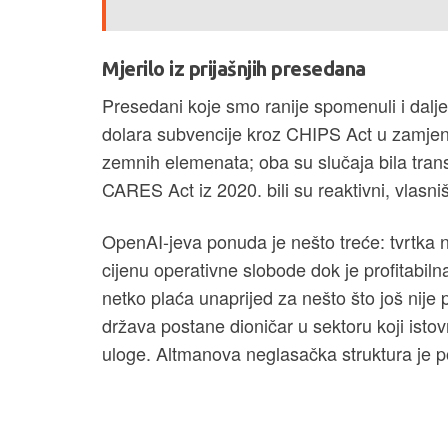
Mjerilo iz prijašnjih presedana
Presedani koje smo ranije spomenuli i dalje v
dolara subvencije kroz CHIPS Act u zamjen
zemnih elemenata; oba su slučaja bila trans
CARES Act iz 2020. bili su reaktivni, vlasniš
OpenAI-jeva ponuda je nešto treće: tvrtka n
cijenu operativne slobode dok je profitabiln
netko plaća unaprijed za nešto što još nije 
država postane dioničar u sektoru koji isto
uloge. Altmanova neglasačka struktura je p