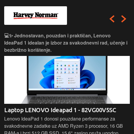
💻✨ Jednostavan, pouzdan i praktičan, Lenovo
IdeaPad 1 idealan je izbor za svakodnevni rad, učenje i
bezbrižno korištenje.
Laptop LENOVO Ideapad 1 - 82VG00V5SC
Lenovo IdeaPad 1 donosi pouzdane performanse za
svakodnevne zadatke uz AMD Ryzen 3 procesor, 16 GB
RAM-a i brzi 512 GB SSD. 15,6" zaslon pruža ugodno