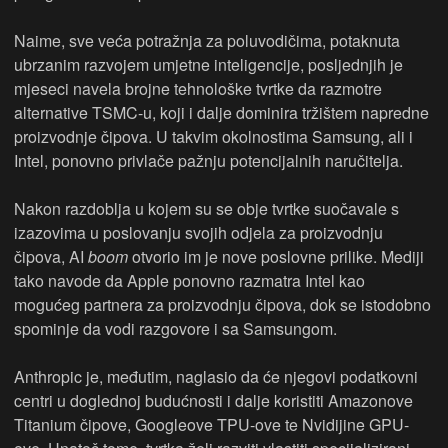
Naime, sve veća potražnja za poluvodičima, potaknuta
ubrzanim razvojem umjetne inteligencije, posljednjih je
mjeseci navela brojne tehnološke tvrtke da razmotre
alternative TSMC-u, koji i dalje dominira tržištem napredne
proizvodnje čipova. U takvim okolnostima Samsung, ali i
Intel, ponovno privlače pažnju potencijalnih naručitelja.
Nakon razdoblja u kojem su se obje tvrtke suočavale s
izazovima u poslovanju svojih odjela za proizvodnju
čipova, AI
boom
otvorio im je nove poslovne prilike. Mediji
tako navode da Apple ponovno razmatra Intel kao
mogućeg partnera za proizvodnju čipova, dok se istodobno
spominje da vodi razgovore i sa Samsungom.
Anthropic je, međutim, naglasio da će njegovi podatkovni
centri u doglednoj budućnosti i dalje koristiti Amazonove
Titanium čipove, Googleove TPU-ove te Nvidijine GPU-