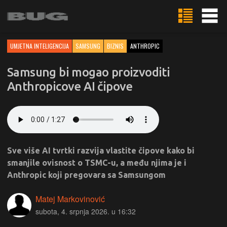
UMJETNA INTELIGENCIJA
SAMSUNG
BIZNIS
ANTHROPIC
Samsung bi mogao proizvoditi
Anthropicove AI čipove
Sve više AI tvrtki razvija vlastite čipove kako bi
smanjile ovisnost o TSMC-u, a među njima je i
Anthropic koji pregovara sa Samsungom
Matej Markovinović
subota, 4. srpnja 2026. u 16:32