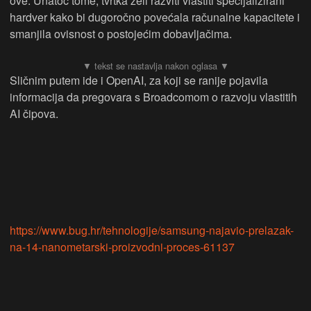
ove. Unatoč tome, tvrtka želi razviti vlastiti specijalizirani
hardver kako bi dugoročno povećala računalne kapacitete i
smanjila ovisnost o postojećim dobavljačima.
Sličnim putem ide i OpenAI, za koji se ranije pojavila
informacija da pregovara s Broadcomom o razvoju vlastitih
AI čipova.
https://www.bug.hr/tehnologije/samsung-najavio-prelazak-
na-14-nanometarski-proizvodni-proces-61137