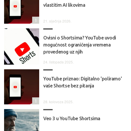
vlastitim AI likovima
1
21. siječnja 2026.
Ovisni o Shortsima? YouTube uvodi
mogućnost ograničenja vremena
provedenog uz njih
24. listopada 2025.
YouTube priznao: Digitalno 'poliramo'
vaše Shortse bez pitanja
1
28. kolovoza 2025.
Veo 3 u YouTube Shortsima