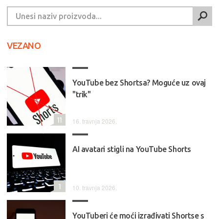
VEZANO
YouTube bez Shortsa? Moguće uz ovaj
"trik"
11
16. travnja 2026.
AI avatari stigli na YouTube Shorts
1
10. travnja 2026.
YouTuberi će moći izrađivati Shortse s