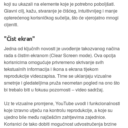
koji su ukazali na elemente koje je potrebno poboljšati.
Glavni cilj, kažu, stvaranje je čišćeg, intuitivnijeg i manje
opterećenog korisničkog sučelja, što će vjerojatno mnogi
cijeniti.
"Čist ekran"
Jedna od ključnih novosti je uvođenje takozvanog načina
rada s čistim ekranom (Clear Screen mode). Ova opcija
korisnicima omogućuje privremeno skrivanje svih
tekstualnih informacija i ikona s ekrana tijekom
reprodukcije videozapisa. Time se uklanjaju vizualne
smetnje i gledateljima pruža neometan pogled na ono što
bi trebalo biti u fokusu pozornosti – video sadržaj.
Uz te vizualne promjene, YouTube uvodi i funkcionalnosti
koje izravno utječu na kontrolu reprodukcije, a koje su
ujedno bile među najčešćim zahtjevima zajednice.
Korisnici će tako dobiti mogućnost udvostručenja brzine