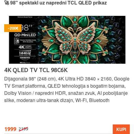
🚀 98" spektakl uz napredni TCL QLED prikaz
-200€
4K QLED TV TCL 98C6K
Dijagonala 98" (248 cm), 4K Ultra HD 3840 × 2160, Google
TV Smart platforma, QLED tehnologija s bogatim bojama,
Dolby Vision / napredni HDR, snažan zvuk, AI poboljšanje
slike, moderan ultra‑tanak dizajn, Wi‑Fi, Bluetooth
1999
KUPI
2199