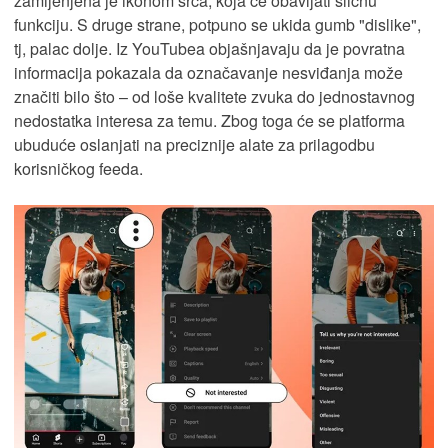
zamijenjena je ikonom srca, koja će obavljati sličnu
funkciju. S druge strane, potpuno se ukida gumb "dislike",
tj, palac dolje. Iz YouTubea objašnjavaju da je povratna
informacija pokazala da označavanje nesviđanja može
značiti bilo što – od loše kvalitete zvuka do jednostavnog
nedostatka interesa za temu. Zbog toga će se platforma
ubuduće oslanjati na preciznije alate za prilagodbu
korisničkog feeda.