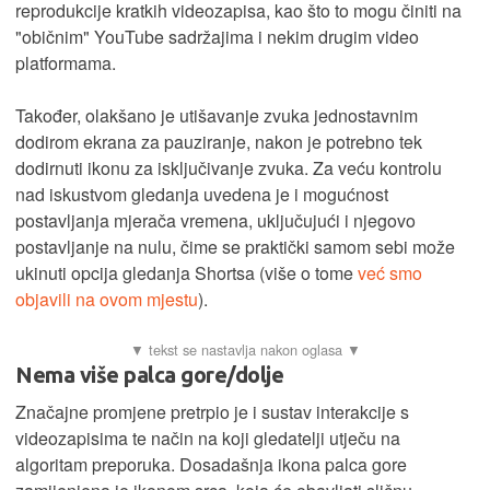
reprodukcije kratkih videozapisa, kao što to mogu činiti na
"običnim" YouTube sadržajima i nekim drugim video
platformama.
Također, olakšano je utišavanje zvuka jednostavnim
dodirom ekrana za pauziranje, nakon je potrebno tek
dodirnuti ikonu za isključivanje zvuka. Za veću kontrolu
nad iskustvom gledanja uvedena je i mogućnost
postavljanja mjerača vremena, uključujući i njegovo
postavljanje na nulu, čime se praktički samom sebi može
ukinuti opcija gledanja Shortsa (više o tome
već smo
objavili na ovom mjestu
).
Nema više palca gore/dolje
Značajne promjene pretrpio je i sustav interakcije s
videozapisima te način na koji gledatelji utječu na
algoritam preporuka. Dosadašnja ikona palca gore