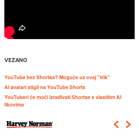
VEZANO
YouTube bez Shortsa? Moguće uz ovaj "trik"
AI avatari stigli na YouTube Shorts
YouTuberi će moći izrađivati Shortse s vlastitim AI
likovima