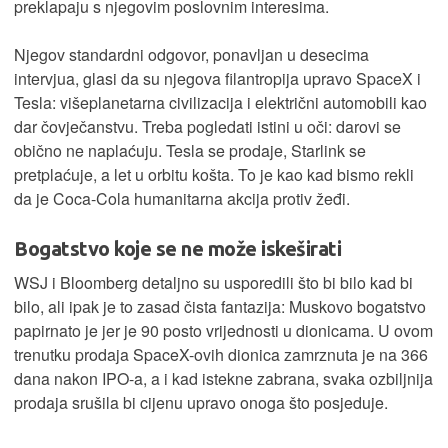
preklapaju s njegovim poslovnim interesima.
Njegov standardni odgovor, ponavljan u desecima
intervjua, glasi da su njegova filantropija upravo SpaceX i
Tesla: višeplanetarna civilizacija i električni automobili kao
dar čovječanstvu. Treba pogledati istini u oči: darovi se
obično ne naplaćuju. Tesla se prodaje, Starlink se
pretplaćuje, a let u orbitu košta. To je kao kad bismo rekli
da je Coca-Cola humanitarna akcija protiv žeđi.
Bogatstvo koje se ne može iskeširati
WSJ i Bloomberg detaljno su usporedili što bi bilo kad bi
bilo, ali ipak je to zasad čista fantazija: Muskovo bogatstvo
papirnato je jer je 90 posto vrijednosti u dionicama. U ovom
trenutku prodaja SpaceX-ovih dionica zamrznuta je na 366
dana nakon IPO-a, a i kad istekne zabrana, svaka ozbiljnija
prodaja srušila bi cijenu upravo onoga što posjeduje.