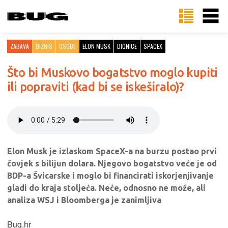
ZABAVA
BIZNIS
OSOBE
ELON MUSK
DIONICE
SPACEX
Što bi Muskovo bogatstvo moglo kupiti
ili popraviti (kad bi se iskeširalo)?
Elon Musk je izlaskom SpaceX-a na burzu postao prvi
čovjek s bilijun dolara. Njegovo bogatstvo veće je od
BDP-a Švicarske i moglo bi financirati iskorjenjivanje
gladi do kraja stoljeća. Neće, odnosno ne može, ali
analiza WSJ i Bloomberga je zanimljiva
Bug.hr