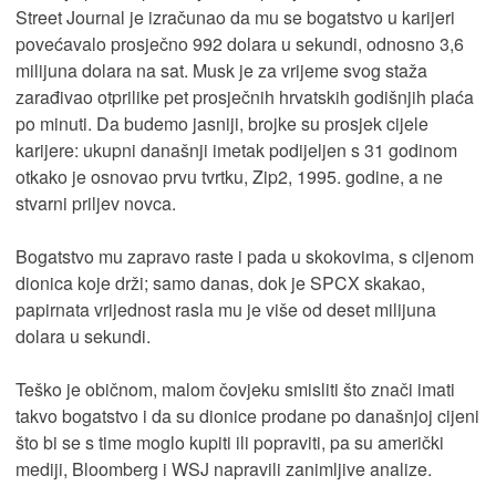
Street Journal je izračunao da mu se bogatstvo u karijeri
povećavalo prosječno 992 dolara u sekundi, odnosno 3,6
milijuna dolara na sat. Musk je za vrijeme svog staža
zarađivao otprilike pet prosječnih hrvatskih godišnjih plaća
po minuti. Da budemo jasniji, brojke su prosjek cijele
karijere: ukupni današnji imetak podijeljen s 31 godinom
otkako je osnovao prvu tvrtku, Zip2, 1995. godine, a ne
stvarni priljev novca.
Bogatstvo mu zapravo raste i pada u skokovima, s cijenom
dionica koje drži; samo danas, dok je SPCX skakao,
papirnata vrijednost rasla mu je više od deset milijuna
dolara u sekundi.
Teško je običnom, malom čovjeku smisliti što znači imati
takvo bogatstvo i da su dionice prodane po današnjoj cijeni
što bi se s time moglo kupiti ili popraviti, pa su američki
mediji, Bloomberg i WSJ napravili zanimljive analize.