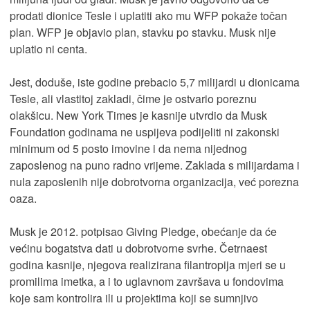
prodati dionice Tesle i uplatiti ako mu WFP pokaže točan
plan. WFP je objavio plan, stavku po stavku. Musk nije
uplatio ni centa.
Jest, doduše, iste godine prebacio 5,7 milijardi u dionicama
Tesle, ali vlastitoj zakladi, čime je ostvario poreznu
olakšicu. New York Times je kasnije utvrdio da Musk
Foundation godinama ne uspijeva podijeliti ni zakonski
minimum od 5 posto imovine i da nema nijednog
zaposlenog na puno radno vrijeme. Zaklada s milijardama i
nula zaposlenih nije dobrotvorna organizacija, već porezna
oaza.
Musk je 2012. potpisao Giving Pledge, obećanje da će
većinu bogatstva dati u dobrotvorne svrhe. Četrnaest
godina kasnije, njegova realizirana filantropija mjeri se u
promilima imetka, a i to uglavnom završava u fondovima
koje sam kontrolira ili u projektima koji se sumnjivo