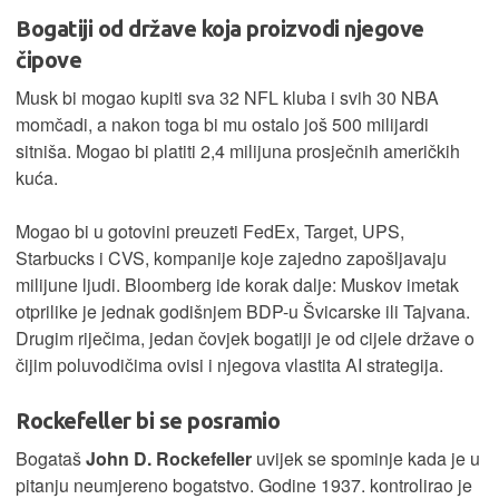
Bogatiji od države koja proizvodi njegove
čipove
Musk bi mogao kupiti sva 32 NFL kluba i svih 30 NBA
momčadi, a nakon toga bi mu ostalo još 500 milijardi
sitniša. Mogao bi platiti 2,4 milijuna prosječnih američkih
kuća.
Mogao bi u gotovini preuzeti FedEx, Target, UPS,
Starbucks i CVS, kompanije koje zajedno zapošljavaju
milijune ljudi. Bloomberg ide korak dalje: Muskov imetak
otprilike je jednak godišnjem BDP-u Švicarske ili Tajvana.
Drugim riječima, jedan čovjek bogatiji je od cijele države o
čijim poluvodičima ovisi i njegova vlastita AI strategija.
Rockefeller bi se posramio
Bogataš
John D. Rockefeller
uvijek se spominje kada je u
pitanju neumjereno bogatstvo. Godine 1937. kontrolirao je