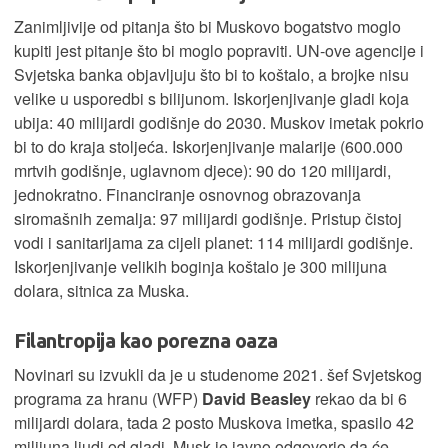
Zanimljivije od pitanja što bi Muskovo bogatstvo moglo
kupiti jest pitanje što bi moglo popraviti. UN-ove agencije i
Svjetska banka objavljuju što bi to koštalo, a brojke nisu
velike u usporedbi s bilijunom. Iskorjenjivanje gladi koja
ubija: 40 milijardi godišnje do 2030. Muskov imetak pokrio
bi to do kraja stoljeća. Iskorjenjivanje malarije (600.000
mrtvih godišnje, uglavnom djece): 90 do 120 milijardi,
jednokratno. Financiranje osnovnog obrazovanja
siromašnih zemalja: 97 milijardi godišnje. Pristup čistoj
vodi i sanitarijama za cijeli planet: 114 milijardi godišnje.
Iskorjenjivanje velikih boginja koštalo je 300 milijuna
dolara, sitnica za Muska.
Filantropija kao porezna oaza
Novinari su izvukli da je u studenome 2021. šef Svjetskog
programa za hranu (WFP)
David Beasley
rekao da bi 6
milijardi dolara, tada 2 posto Muskova imetka, spasilo 42
milijuna ljudi od gladi. Musk je javno odgovorio da će