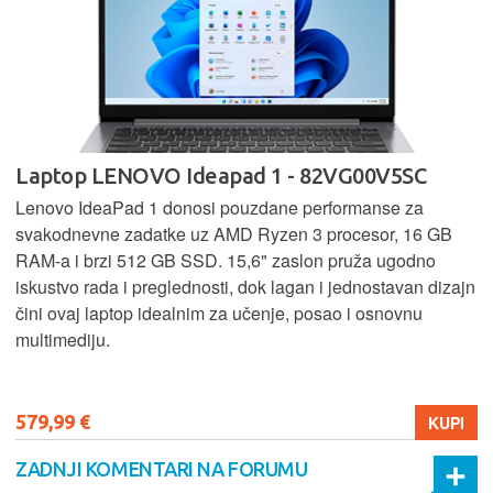
Laptop LENOVO Ideapad 1 - 82VG00V5SC
Lenovo IdeaPad 1 donosi pouzdane performanse za
svakodnevne zadatke uz AMD Ryzen 3 procesor, 16 GB
RAM-a i brzi 512 GB SSD. 15,6" zaslon pruža ugodno
iskustvo rada i preglednosti, dok lagan i jednostavan dizajn
čini ovaj laptop idealnim za učenje, posao i osnovnu
multimediju.
579,99 €
KUPI
ZADNJI KOMENTARI NA FORUMU