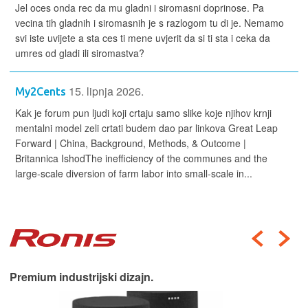
Jel oces onda rec da mu gladni i siromasni doprinose. Pa
vecina tih gladnih i siromasnih je s razlogom tu di je. Nemamo
svi iste uvijete a sta ces ti mene uvjerit da si ti sta i ceka da
umres od gladi ili siromastva?
15. lipnja 2026.
My2Cents
Kak je forum pun ljudi koji crtaju samo slike koje njihov krnji
mentalni model zeli crtati budem dao par linkova Great Leap
Forward | China, Background, Methods, & Outcome |
Britannica IshodThe inefficiency of the communes and the
large-scale diversion of farm labor into small-scale in...
Premium industrijski dizajn.