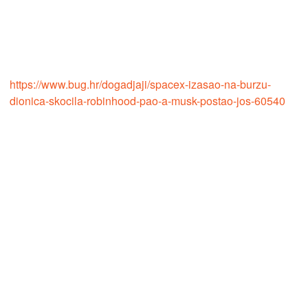
https://www.bug.hr/dogadjaji/spacex-izasao-na-burzu-
dionica-skocila-robinhood-pao-a-musk-postao-jos-60540