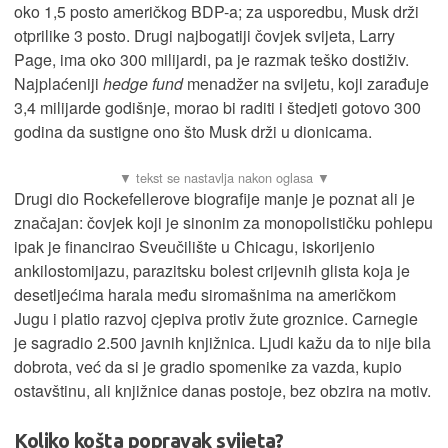
oko 1,5 posto američkog BDP-a; za usporedbu, Musk drži
otprilike 3 posto. Drugi najbogatiji čovjek svijeta, Larry
Page, ima oko 300 milijardi, pa je razmak teško dostiživ.
Najplaćeniji
hedge fund
menadžer na svijetu, koji zarađuje
3,4 milijarde godišnje, morao bi raditi i štedjeti gotovo 300
godina da sustigne ono što Musk drži u dionicama.
Drugi dio Rockefellerove biografije manje je poznat ali je
značajan: čovjek koji je sinonim za monopolističku pohlepu
ipak je financirao Sveučilište u Chicagu, iskorijenio
ankilostomijazu, parazitsku bolest crijevnih glista koja je
desetljećima harala među siromašnima na američkom
Jugu i platio razvoj cjepiva protiv žute groznice. Carnegie
je sagradio 2.500 javnih knjižnica. Ljudi kažu da to nije bila
dobrota, već da si je gradio spomenike za vazda, kupio
ostavštinu, ali knjižnice danas postoje, bez obzira na motiv.
Koliko košta popravak svijeta?