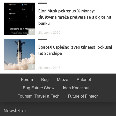
Elon Musk pokrenuo 𝕏 Money:
društvena mreža pretvara se u digitalnu
banku
10
28. srpnja 2026.
SpaceX uspješno izveo trinaesti pokusni
let Starshipa
11
25. srpnja 2026.
Forum
Bug
Mreža
Autonet
Bug Future Show
Idea Knockout
Tourism, Travel & Tech
Future of Fintech
Newsletter