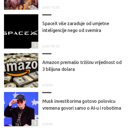
jučer 10:52
SpaceX više zarađuje od umjetne
inteligencije nego od svemira
7
jučer 06:30
Amazon premašio tržišnu vrijednost od
3 bilijuna dolara
srijeda
Musk investitorima gotovo polovicu
vremena govori samo o AI-u i robotima
3
srijeda