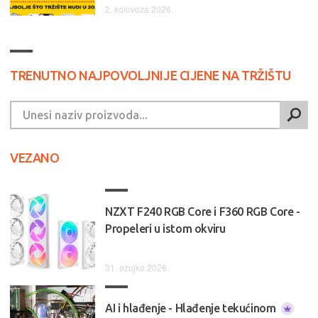
2. kolovoza 2026.
TRENUTNO NAJPOVOLJNIJE CIJENE NA TRŽIŠTU
VEZANO
NZXT F240 RGB Core i F360 RGB Core -
Propeleri u istom okviru
31. ožujka 2026.
AI i hlađenje - Hlađenje tekućinom