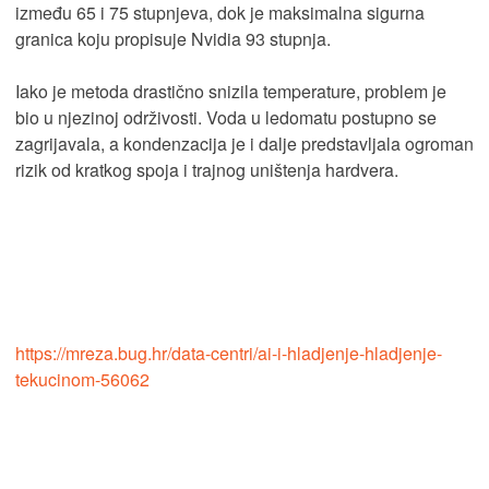
između 65 i 75 stupnjeva, dok je maksimalna sigurna
granica koju propisuje Nvidia 93 stupnja.
Iako je metoda drastično snizila temperature, problem je
bio u njezinoj održivosti. Voda u ledomatu postupno se
zagrijavala, a kondenzacija je i dalje predstavljala ogroman
rizik od kratkog spoja i trajnog uništenja hardvera.
https://mreza.bug.hr/data-centri/ai-i-hladjenje-hladjenje-
tekucinom-56062