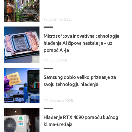
15. prosinca 2025.
Microsoftova inovativna tehnologija
hlađenja AI čipova nastala je – uz
pomoć AI-ja
1
29. rujna 2025.
Samsung dobio veliko priznanje za
svoju tehnologiju hlađenja
27. kolovoza 2025.
Hlađenje RTX 4090 pomoću kućnog
klima-uređaja