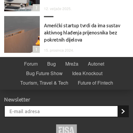
7
12. veljače 2025.
Američki startup tvrdi da ima sustav
aktivnog hlađenja prijenosnika bez
pokretnih dijelova
1
15. prosinca 2024.
Forum
Bug
Mreža
Autonet
Bug Future Show
Idea Knockout
Tourism, Travel & Tech
Future of Fintech
Newsletter