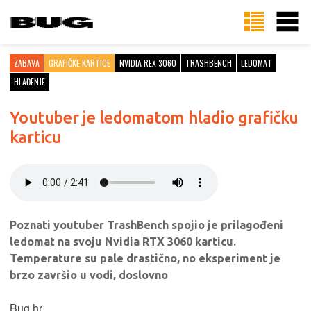
ZABAVA
GRAFIČKE KARTICE
NVIDIA REX 3060
TRASHBENCH
LEDOMAT
HLAĐENJE
Youtuber je ledomatom hladio grafičku
karticu
Poznati youtuber TrashBench spojio je prilagođeni
ledomat na svoju Nvidia RTX 3060 karticu.
Temperature su pale drastično, no eksperiment je
brzo završio u vodi, doslovno
Bug.hr