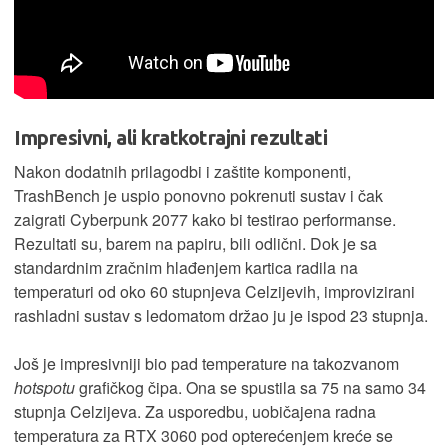
Impresivni, ali kratkotrajni rezultati
Nakon dodatnih prilagodbi i zaštite komponenti,
TrashBench je uspio ponovno pokrenuti sustav i čak
zaigrati Cyberpunk 2077 kako bi testirao performanse.
Rezultati su, barem na papiru, bili odlični. Dok je sa
standardnim zračnim hlađenjem kartica radila na
temperaturi od oko 60 stupnjeva Celzijevih, improvizirani
rashladni sustav s ledomatom držao ju je ispod 23 stupnja.
Još je impresivniji bio pad temperature na takozvanom
hotspotu
grafičkog čipa. Ona se spustila sa 75 na samo 34
stupnja Celzijeva. Za usporedbu, uobičajena radna
temperatura za RTX 3060 pod opterećenjem kreće se