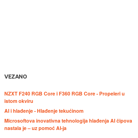
VEZANO
NZXT F240 RGB Core i F360 RGB Core - Propeleri u
istom okviru
AI i hlađenje - Hlađenje tekućinom
Microsoftova inovativna tehnologija hlađenja AI čipova
nastala je – uz pomoć AI-ja