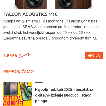
FALCON ACOUSTICS M10
Kompaktni 2-smjerni Hi-Fi monitor s 5" Falcon B110 bas
jedinicom i SEAS visokotoncem pruža prirodan, detaljan
zvuk i širok frekvencijski raspon od 40 Hz do 25 kHz.
Elegantna završna obrada u prirodnom drvenom furniru.
1.979 €
AKCIJA
2.999 €
PREPORUČAMO
Najbolji mobiteli 2026. - besplatno
digitalno izdanje Bugovog ljetnog
priloga