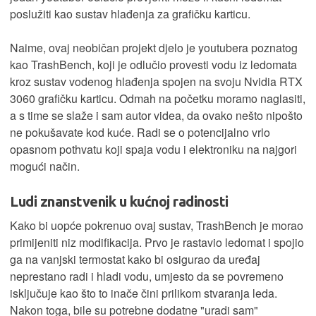
poslužiti kao sustav hlađenja za grafičku karticu.
Naime, ovaj neobičan projekt djelo je youtubera poznatog
kao TrashBench, koji je odlučio provesti vodu iz ledomata
kroz sustav vodenog hlađenja spojen na svoju Nvidia RTX
3060 grafičku karticu. Odmah na početku moramo naglasiti,
a s time se slaže i sam autor videa, da ovako nešto nipošto
ne pokušavate kod kuće. Radi se o potencijalno vrlo
opasnom pothvatu koji spaja vodu i elektroniku na najgori
mogući način.
Ludi znanstvenik u kućnoj radinosti
Kako bi uopće pokrenuo ovaj sustav, TrashBench je morao
primijeniti niz modifikacija. Prvo je rastavio ledomat i spojio
ga na vanjski termostat kako bi osigurao da uređaj
neprestano radi i hladi vodu, umjesto da se povremeno
isključuje kao što to inače čini prilikom stvaranja leda.
Nakon toga, bile su potrebne dodatne "uradi sam"