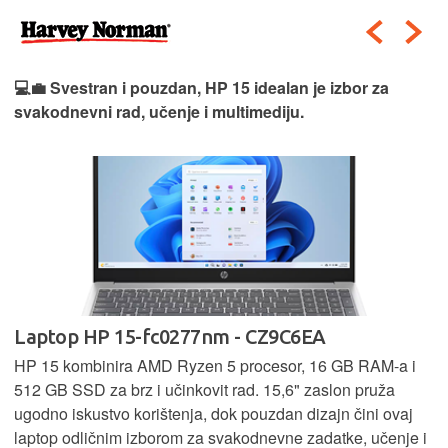
💻💼 Svestran i pouzdan, HP 15 idealan je izbor za
svakodnevni rad, učenje i multimediju.
Laptop HP 15-fc0277nm - CZ9C6EA
HP 15 kombinira AMD Ryzen 5 procesor, 16 GB RAM-a i
512 GB SSD za brz i učinkovit rad. 15,6" zaslon pruža
ugodno iskustvo korištenja, dok pouzdan dizajn čini ovaj
laptop odličnim izborom za svakodnevne zadatke, učenje i