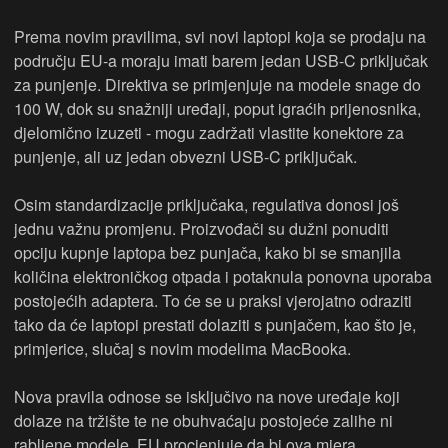
Prema novim pravilima, svi novi laptopi koja se prodaju na
području EU-a moraju imati barem jedan USB-C priključak
za punjenje. Direktiva se primjenjuje na modele snage do
100 W, dok su snažniji uređaji, poput igraćih prijenosnika,
djelomično izuzeti - mogu zadržati vlastite konektore za
punjenje, ali uz jedan obvezni USB-C priključak.
Osim standardizacije priključaka, regulativa donosi još
jednu važnu promjenu. Proizvođači su dužni ponuditi
opciju kupnje laptopa bez punjača, kako bi se smanjila
količina elektroničkog otpada i potaknula ponovna uporaba
postojećih adaptera. To će se u praksi vjerojatno odraziti
tako da će laptopi prestati dolaziti s punjačem, kao što je,
primjerice, slučaj s novim modelima MacBooka.
Nova pravila odnose se isključivo na nove uređaje koji
dolaze na tržište te ne obuhvaćaju postojeće zalihe ni
rabljene modele. EU procjenjuje da bi ova mjera