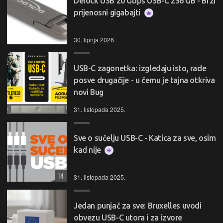
Delock USB 20 Gbps USB-C 256 GB - Brzi
prijenosni gigabajti
30. lipnja 2026.
USB-C zagonetka: izgledaju isto, rade
posve drugačije - u čemu je tajna otkriva
novi Bug
31. listopada 2025.
Sve o sučelju USB-C - Katica za sve, osim
kad nije
14
31. listopada 2025.
Jedan punjač za sve: Bruxelles uvodi
obvezu USB-C utora i za izvore