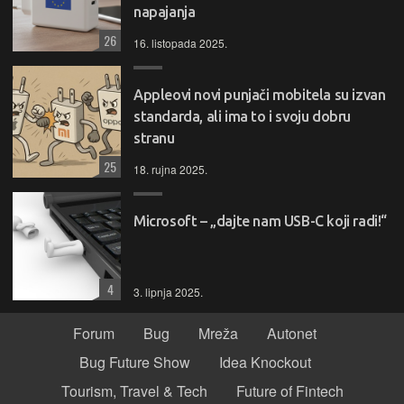
napajanja
26
16. listopada 2025.
Appleovi novi punjači mobitela su izvan
standarda, ali ima to i svoju dobru
stranu
25
18. rujna 2025.
Microsoft – „dajte nam USB-C koji radi!“
4
3. lipnja 2025.
Forum
Bug
Mreža
Autonet
Bug Future Show
Idea Knockout
Tourism, Travel & Tech
Future of Fintech