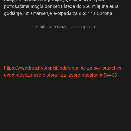
potrošačima mogla donijeti uštede do 250 milijuna eura
godišnje, uz smanjenje e-otpada za oko 11.000 tona.
https://www.bug.hr/propisi/jedan-punjac-za-sve-bruxelles-
uvodi-obvezu-usb-c-utora-i-za-izvore-napajanja-54465