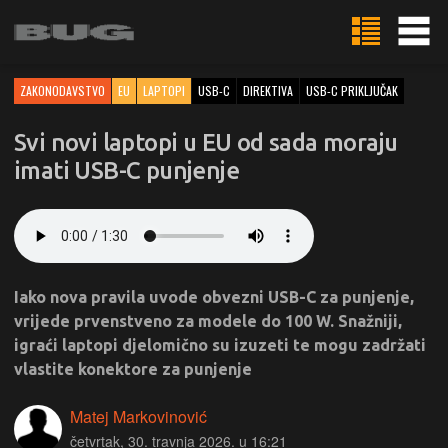
ZAKONODAVSTVO
EU
LAPTOPI
USB-C
DIREKTIVA
USB-C PRIKLJUČAK
Svi novi laptopi u EU od sada moraju
imati USB-C punjenje
Iako nova pravila uvode obvezni USB-C za punjenje,
vrijede prvenstveno za modele do 100 W. Snažniji,
igraći laptopi djelomično su izuzeti te mogu zadržati
vlastite konektore za punjenje
Matej Markovinović
četvrtak, 30. travnja 2026. u 16:21