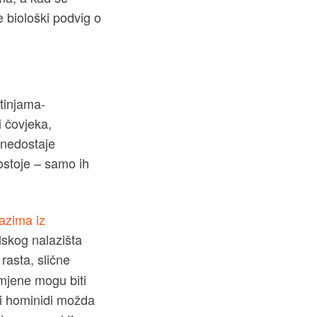
 biološki podvig o
otinjama-
i čovjeka,
 nedostaje
postoje – samo ih
azima iz
olskog nalazišta
asta, slične
mjene mogu biti
ni hominidi možda