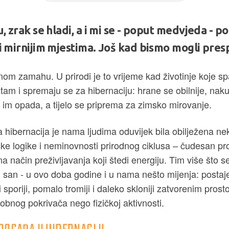
u, zrak se hladi, a i mi se - poput medvjeda - 
i mirnijim mjestima. Još kad bismo mogli presp
nom zamahu. U prirodi je to vrijeme kad životinje koje s
itam i spremaju se za hibernaciju: hrane se obilnije, nak
im opada, a tijelo se priprema za zimsko mirovanje.
ka hibernacija je nama ljudima oduvijek bila obilježena n
e logike i neminovnosti prirodnog ciklusa – čudesan pr
a način preživljavanja koji štedi energiju. Tim više što s
san - u ovo doba godine i u nama nešto mijenja: postaje
 sporiji, pomalo tromiji i daleko skloniji zatvorenim prosto
udobnog pokrivača nego fizičkoj aktivnosti.