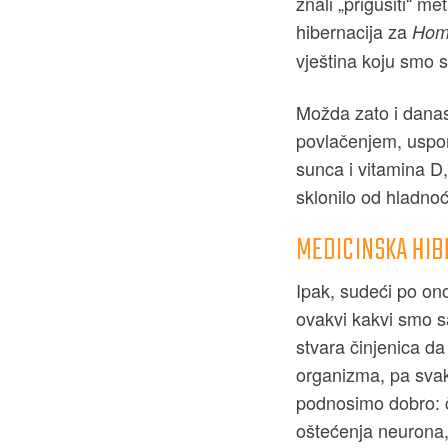
znali „prigušiti“ m
hibernacija za
Hom
vještina koju smo 
Možda zato i danas
povlačenjem, uspor
sunca i vitamina D,
sklonilo od hladno
MEDICINSKA HIB
Ipak, sudeći po on
ovakvi kakvi smo s
stvara činjenica da
organizma, pa svak
podnosimo dobro: ča
oštećenja neurona, 