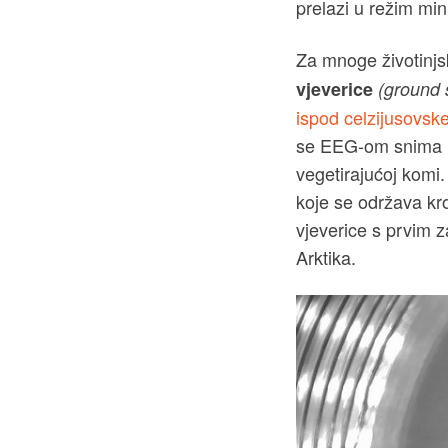
prelazi u režim min
Za mnoge životinjsk
vjeverice
(ground 
ispod celzijusovsk
se EEG-om snima nj
vegetirajućoj komi.
koje se održava kr
vjeverice s prvim z
Arktika.