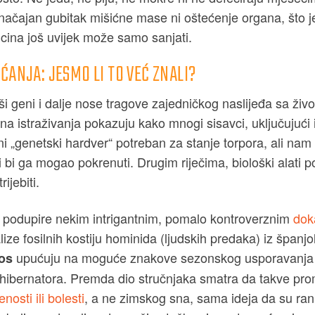
ačajan gubitak mišićne mase ni oštećenje organa, što je
cina još uvijek može samo sanjati.
ĆANJA: JESMO LI TO VEĆ ZNALI?
ši geni i dalje nose tragove zajedničkog naslijeđa sa živ
na istraživanja pokazuju kako mnogi sisavci, uključujući 
i „genetski hardver“ potreban za stanje torpora, ali nam
ji bi ga mogao pokrenuti. Drugim riječima, biološki alati 
ijebiti.
 podupire nekim intrigantnim, pomalo kontroverznim
dok
lize fosilnih kostiju hominida (ljudskih predaka) iz španj
upućuju na moguće znakove sezonskog usporavanja r
os
hibernatora. Premda dio stručnjaka smatra da takve pro
nosti ili bolesti
, a ne zimskog sna, sama ideja da su ra