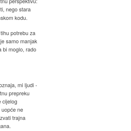
ntnu perspektivu:
i, nego stara
enskom kodu.
tihu potrebu za
nije samo manjak
a bi moglo, rado
naja, mi ljudi -
etnu prepreku
 cijelog
- uopće ne
vati trajna
gana.