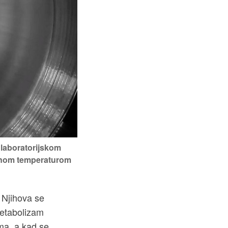
 laboratorijskom
esnom temperaturom
. Njihova se
metabolizam
ma, a kad se