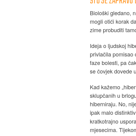
ŠTO SE ZAPRAVO
Biološki gledano, 
mogli otići korak da
zime probuditi tamo
Ideja o ljudskoj hi
privlačila pomisao 
faze bolesti, pa ča
se čovjek dovede 
Kad kažemo „hibern
sklupčanih u brlogu
hiberniraju. No, ni
ipak malo distinkti
kratkotrajno uspora
mjesecima. Tijekom 