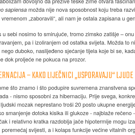
etabolizam dovoljno da prežive teške zime otvara fascina
možda nije nova sposobnost koju treba razvit
o sapiensa
s vremenom „zaboravili“, ali nam je ostala zapisana u g
 u sebi nosimo to smirujuće, tromo zimsko zatišje – onu 
avanjem, pa i izoliranjem od ostatka svijeta. Možda to 
 nego duboko, naslijeđeno sjećanje tijela koje bi se, kad
će dok proljeće ne pokuca na prozor.
ERNACIJA – KAKO LIJEČNICI „USPORAVAJU“ LJUDE
ome što znamo i što podupire suvremena znanstvena spoz
ada - nismo sposobni za hibernaciju. Prije svega, konkr
 ljudski mozak neprestano troši 20 posto ukupne energije
o smanjenje dotoka kisika ili glukoze - najblaže rečeno 
k i relativno kratka razdoblja jače hipotermije mogu izaz
poremećaj svijesti, a i kolaps funkcije većine vitalnih or