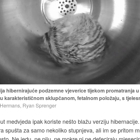
fija hibernirajuće podzemne vjeverice tijekom promatranja u
 karakterističnom sklupčanom, fetalnom položaju, s tjel
Hermans, Ryan Sprenger
put medvjeda ipak koriste nešto blažu verziju hibernacije
ra spušta za samo nekoliko stupnjeva, ali im se pritom 
sto. Ne jedu, ne piju, ne mokre ni ne defeciraju mjeseci