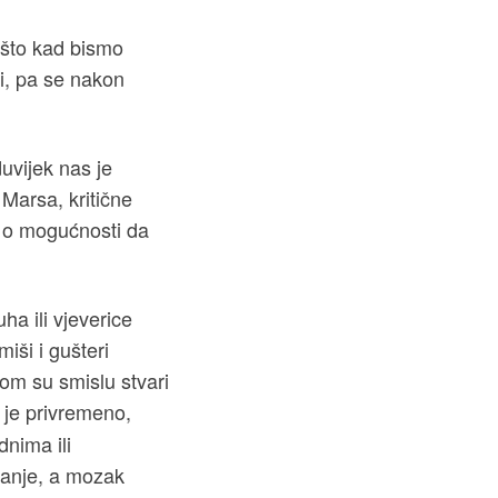
 što kad bismo
ti, pa se nakon
duvijek nas je
 Marsa, kritične
že o mogućnosti da
a ili vjeverice
iši i gušteri
nom su smislu stvari
r je privremeno,
dnima ili
sanje, a mozak