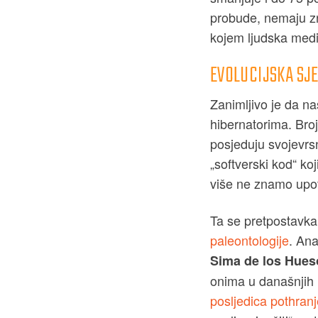
probude, nemaju zn
kojem ljudska medi
EVOLUCIJSKA SJE
Zanimljivo je da na
hibernatorima. Broj
posjeduju svojevrsn
„softverski kod“ ko
više ne znamo upotr
Ta se pretpostavka
paleontologije
. Ana
Sima de los Hues
onima u današnjih 
posljedica pothranje