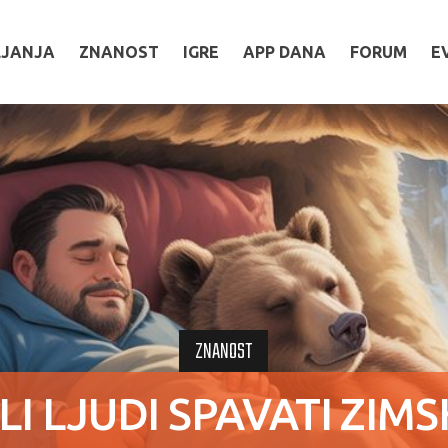
LJANJA
ZNANOST
IGRE
APP DANA
FORUM
E
ZNANOST
I LJUDI SPAVATI ZIMS