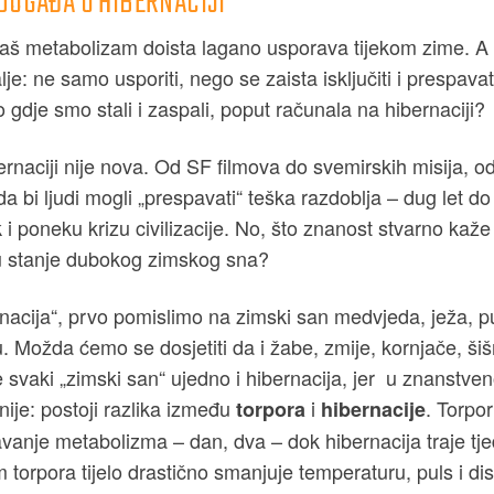
 DOGAĐA U HIBERNACIJI
naš metabolizam doista lagano usporava tijekom zime. A
lje: ne samo usporiti, nego se zaista isključiti i prespava
 gdje smo stali i zaspali, poput računala na hibernaciji?
bernaciji nije nova. Od SF filmova do svemirskih misija, o
da bi ljudi mogli „prespavati“ teška razdoblja – dug let do
k i poneku krizu civilizacije. No, što znanost stvarno ka
u stanje dubokog zimskog sna?
acija“, prvo pomislimo na zimski san medvjeda, ježa, puh
. Možda ćemo se dosjetiti da i žabe, zmije, kornjače, šišm
je svaki „zimski san“ ujedno i hibernacija, jer u znanstve
vnije: postoji razlika između
i
. Torpo
torpora
hibernacije
vanje metabolizma – dan, dva – dok hibernacija traje tje
torpora tijelo drastično smanjuje temperaturu, puls i di