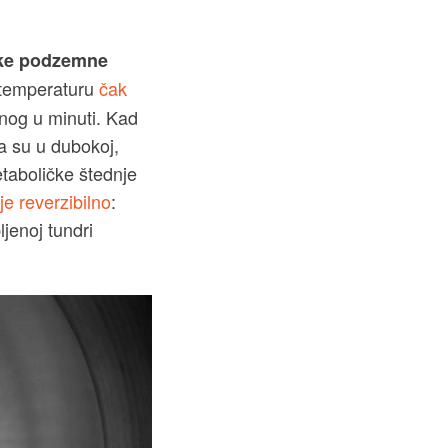
čke podzemne
 temperaturu
čak
dnog u minuti. Kad
a su u dubokoj,
etaboličke štednje
je reverzibilno
:
jenoj tundri