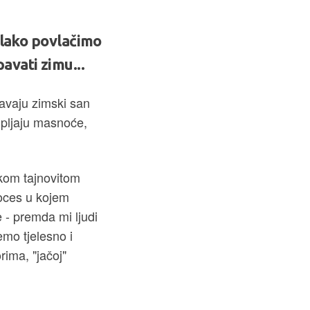
polako povlačimo
avati zimu...
pavaju zimski san
upljaju masnoće,
ekom tajnovitom
oces u kojem
e - premda mi ljudi
mo tjelesno i
rima, "jačoj"