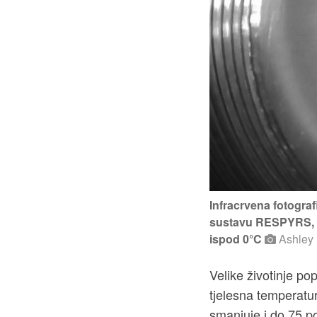
Infracrvena fotogra
sustavu RESPYRS, u
ispod 0°C
Ashley 
Velike životinje po
tjelesna temperatu
smanjuje i do 75 po