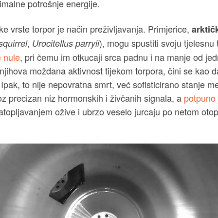
imalne potrošnje energije.
e vrste torpor je način preživljavanja. Primjerice,
arkti
,
), mogu spustiti svoju tjelesnu
squirrel
Urocitellus parryii
e nule
, pri čemu im otkucaji srca padnu i na manje od je
ihova moždana aktivnost tijekom torpora, čini se kao d
 Ipak, to nije nepovratna smrt, već sofisticirano stanje m
oz precizan niz hormonskih i živčanih signala, a
potpuno 
atopljavanjem ožive i ubrzo veselo jurcaju po netom otopl