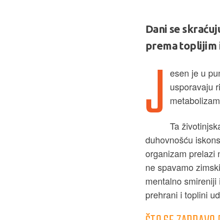
Dani se skraćuj
prema toplijim 
J
esen je u pu
usporavaju r
metabolizam 
Ta životinjs
duhovnošću iskonsk
organizam prelazi n
ne spavamo zimski 
mentalno smireniji i
prehrani i toplini 