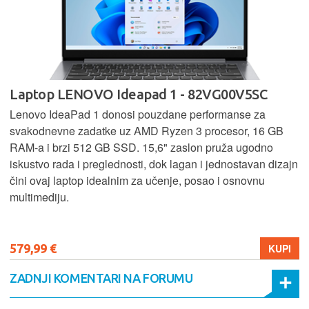
Laptop LENOVO Ideapad 1 - 82VG00V5SC
Lenovo IdeaPad 1 donosi pouzdane performanse za
svakodnevne zadatke uz AMD Ryzen 3 procesor, 16 GB
RAM-a i brzi 512 GB SSD. 15,6" zaslon pruža ugodno
iskustvo rada i preglednosti, dok lagan i jednostavan dizajn
čini ovaj laptop idealnim za učenje, posao i osnovnu
multimediju.
579,99 €
KUPI
ZADNJI KOMENTARI NA FORUMU