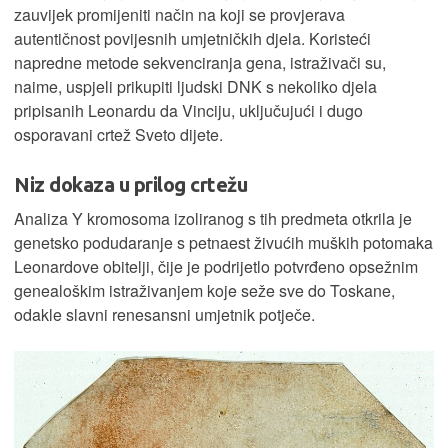
zauvijek promijeniti način na koji se provjerava
autentičnost povijesnih umjetničkih djela. Koristeći
napredne metode sekvenciranja gena, istraživači su,
naime, uspjeli prikupiti ljudski DNK s nekoliko djela
pripisanih Leonardu da Vinciju, uključujući i dugo
osporavani crtež Sveto dijete.
Niz dokaza u prilog crtežu
Analiza Y kromosoma izoliranog s tih predmeta otkrila je
genetsko podudaranje s petnaest živućih muških potomaka
Leonardove obitelji, čije je podrijetlo potvrđeno opsežnim
genealoškim istraživanjem koje seže sve do Toskane,
odakle slavni renesansni umjetnik potječe.