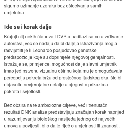
sigurno uzimanje uzoraka bez oštećivanja samih
umjetnina.
Ide se i korak dalje
Krajnji cilj nekih članova LDVP-a nadilazi samo utvrđivanje
autorstva, već se nadaju da bi daljnja istraživanja mogla
rasvijetliti je li Leonardo posjedovao genetske
predispozicije koje su doprinijele njegovoj genijalnosti.
Istražuje se, primjerice, mogućnost da je slavni umjetnik
imao jedinstvenu vizualnu oštrinu koja mu je omogućavala
percepciju pokreta bržu od prosječnog ljudskog oka, što bi
objasnilo nevjerojatne detalje u njegovim prikazima
pokreta i svjetlosti.
Bez obzira na te ambiciozne ciljeve, već i trenutačni
rezultati DNK analize predstavljaju značajan korak naprijed
u razumijevanju biološkog nasljeđa jednog od najvećih
umova u povijesti, bilo da je riječ o umjetnosti ili znanosti.