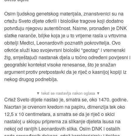
Osim ljudskog genetskog materijala, znanstvenici su na
crtežu Sveto dijete otkrili i biološke tragove koji dodatno
potvrđuju njegovu autentičnost. Naime, pronađen je DNK
slatke naranče, biljke koja je u to vrijeme rasla u vrtovima
obitelji Medici, Leonardovih poznatih pokrovitelja. Ovo
otkriće služi kao svojevrsni biološki "geotag" i vremenski
žig, smještajući nastanak djela u točno određeni povijesni i
geografski kontekst visoke renesanse, što je snažan
argument protiv pretpostavki da je riječ o kasnijoj kopiji iz
nekog drugog podneblja.​
Crtež Sveto dijete nastao je, smatra se, oko 1470. godine.
Nacrtan je crvenom kredom na papiru, dimenzija tek oko
12,5 x 10 centimetara, a smatra se da je riječ o skici
nastaloj u sklopu priprema za slikanje djeteta Isusa na
nekoj od ranijih Leonardovih slika. Osim DNK i ostalih
sada pronađenih dokaza, crtež karakteriziraju i tipične