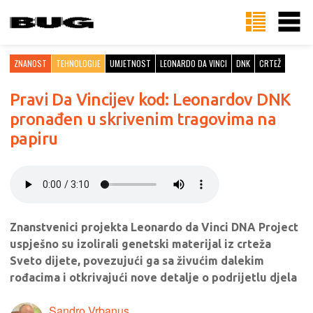
ZNANOST
TEHNOLOGIJE
UMJETNOST
LEONARDO DA VINCI
DNK
CRTEŽ
Pravi Da Vincijev kod: Leonardov DNK
pronađen u skrivenim tragovima na
papiru
Znanstvenici projekta Leonardo da Vinci DNA Project
uspješno su izolirali genetski materijal iz crteža
Sveto dijete, povezujući ga sa živućim dalekim
rođacima i otkrivajući nove detalje o podrijetlu djela
Sandro Vrbanus