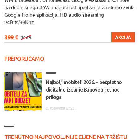
na dodir, snaga 40W, mogucnost uparivanja za stereo zvuk,
Google Home aplikacija, HD audio streaming
24Bits/96Khz.
399 €
AKCIJA
448 €
PREPORUČAMO
Najbolji mobiteli 2026. - besplatno
digitalno izdanje Bugovog ljetnog
priloga
2. kolovoza 2026.
TRENUTNO NAJPOVOLJNIJE CIJENE NA TRŽIŠTU