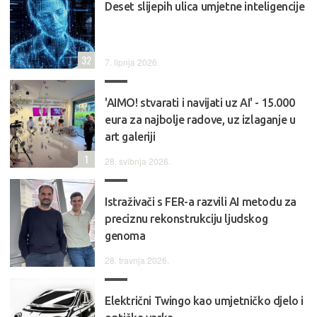
Deset slijepih ulica umjetne inteligencije
32
7. lipnja 2026.
'AIMO! stvarati i navijati uz AI' - 15.000
eura za najbolje radove, uz izlaganje u
art galeriji
1
28. svibnja 2026.
Istraživači s FER-a razvili AI metodu za
preciznu rekonstrukciju ljudskog
genoma
28. travnja 2026.
Električni Twingo kao umjetničko djelo i