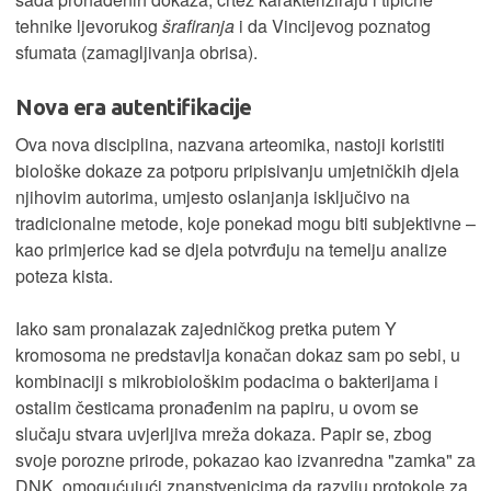
tehnike ljevorukog
šrafiranja
i da Vincijevog poznatog
sfumata (zamagljivanja obrisa).
Nova era autentifikacije
Ova nova disciplina, nazvana arteomika, nastoji koristiti
biološke dokaze za potporu pripisivanju umjetničkih djela
njihovim autorima, umjesto oslanjanja isključivo na
tradicionalne metode, koje ponekad mogu biti subjektivne –
kao primjerice kad se djela potvrđuju na temelju analize
poteza kista.
Iako sam pronalazak zajedničkog pretka putem Y
kromosoma ne predstavlja konačan dokaz sam po sebi, u
kombinaciji s mikrobiološkim podacima o bakterijama i
ostalim česticama pronađenim na papiru, u ovom se
slučaju stvara uvjerljiva mreža dokaza. Papir se, zbog
svoje porozne prirode, pokazao kao izvanredna "zamka" za
DNK, omogućujući znanstvenicima da razviju protokole za