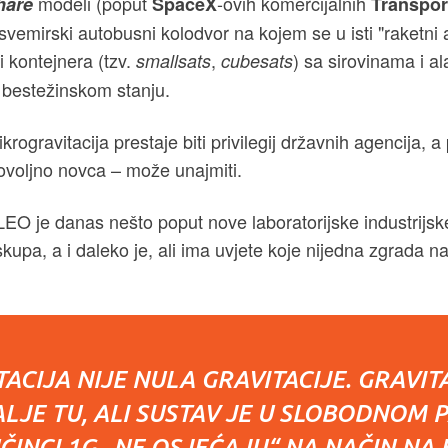
modeli (poput
-ovih komercijalnih
hare
SpaceX
Transpor
 svemirski autobusni kolodvor na kojem se u isti "raketni
 kontejnera (tzv.
,
) sa sirovinama i a
smallsats
cubesats
 bestežinskom stanju.
ogravitacija prestaje biti privilegij državnih agencija, a 
ovoljno novca – može unajmiti.
 LEO je danas nešto poput nove laboratorijske industrijs
skupa, a i daleko je, ali ima uvjete koje nijedna zgrada 
ACIJA NIJE NULA GRAVITACIJE. GRAVIT
ALJE TU, ALI SUSTAV JE U SLOBODNOM P
ČINCI 1G „NE OSJEĆAJU“ NA NAČIN NA K