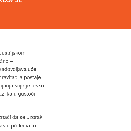
ndustrijskom
ažno –
 zadovoljavajuće
ravitacija postaje
ajanja koje je teško
azlika u gustoći
o znači da se uzorak
rastu proteina to