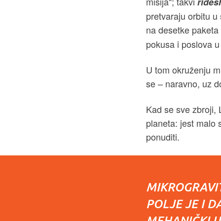
misija“; takvi
rides
pretvaraju orbitu u
na desetke paketa i
pokusa i poslova u
U tom okruženju mikr
se – naravno, uz d
Kad se sve zbroji,
planeta: jest malo 
ponuditi.
MIKROGRAVIT
POLJE JE I D
MEHANIČKI U