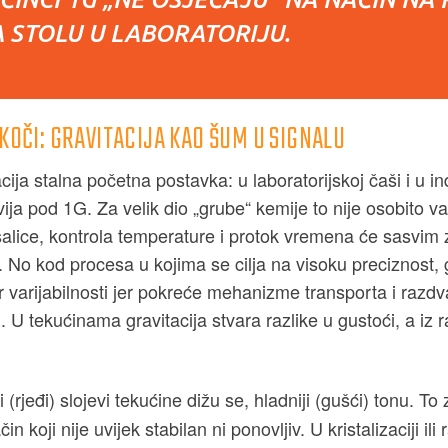
 STOLU U LABORATORIJU.
 KOČI: GRAVITACIJA KAO ŠUM U SIGNALU
acija stalna početna postavka: u laboratorijskoj čaši i u i
ija pod 1G. Za velik dio „grube“ kemije to nije osobito v
ešalice, kontrola temperature i protok vremena će sasvim
. No kod procesa u kojima se cilja na visoku preciznost, g
r varijabilnosti jer pokreće mehanizme transporta i razdv
. U tekućinama gravitacija stvara razlike u gustoći, a iz r
iji (rjeđi) slojevi tekućine dižu se, hladniji (gušći) tonu. T
 koji nije uvijek stabilan ni ponovljiv. U kristalizaciji ili 