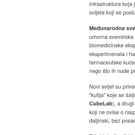
infrastruktura koj
svijeta koji se pos
Međunarodna sve
umorna svemirska st
biomedicinske eksp
eksperimenata i har
farmaceutske kuće s
nego što ih nude pr
Novi svijet su priv
"kutija" koje se šal
), a drug
CubeLab
koji ne ovise o ras
daljinski, bez posa