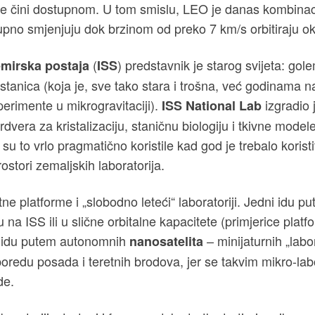
a je čini dostupnom. U tom smislu, LEO je danas kombinac
tupno smjenjuju dok brzinom od preko 7 km/s orbitiraju o
(
) predstavnik je starog svijeta: go
mirska postaja
ISS
anica (koja je, sve tako stara i trošna, već godinama na
erimente u mikrogravitaciji).
izgradio j
ISS National Lab
dvera za kristalizaciju, staničnu biologiju i tkivne modele
u to vrlo pragmatično koristile kad god je trebalo koristit
ostori zemaljskih laboratorija.
atne platforme i „slobodno leteći“ laboratoriji. Jedni idu 
ju na ISS ili u slične orbitalne kapacitete (primjerice platf
i idu putem autonomnih
– minijaturnih „labo
nanosatelita
poredu posada i teretnih brodova, jer se takvim mikro-lab
de.