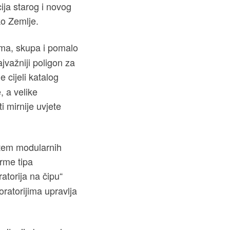
ija starog i novog
ko Zemlje.
lema, skupa i pomalo
jvažniji poligon za
e cijeli katalog
, a velike
i mirnije uvjete
putem modularnih
orme tipa
ratorija na čipu“
oratorijima upravlja