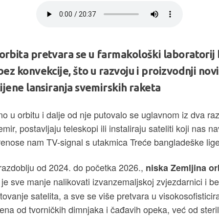
orbita pretvara se u farmakološki laboratorij 
bez konvekcije, što u razvoju i proizvodnji novi
cijene lansiranja svemirskih raketa
 u orbitu i dalje od nje putovalo se uglavnom iz dva ra
mir, postavljaju teleskopi ili instaliraju sateliti koji nas n
renose nam TV-signal s utakmica Treće bangladeške lig
razdoblju od 2024. do početka 2026.,
niska Zemljina or
 je sve manje nalikovati izvanzemaljskoj zvjezdarnici i b
ovanje satelita, a sve se više pretvara u visokosofisticir
ena od tvorničkih dimnjaka i čađavih opeka, već od steriln