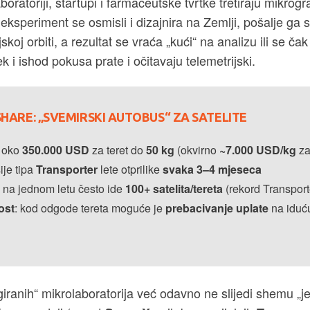
aboratoriji, startupi i farmaceutske tvrtke tretiraju mikrog
 eksperiment se osmisli i dizajnira na Zemlji, pošalje ga 
skoj orbiti, a rezultat se vraća „kući“ na analizu ili se ča
k i ishod pokusa prate i očitavaju telemetrijski.
HARE: „SVEMIRSKI AUTOBUS“ ZA SATELITE
d oko
350.000 USD
za teret do
50 kg
(okvirno
~7.000 USD/kg
za
sije tipa
Transporter
lete otprilike
svaka 3–4 mjeseca
: na jednom letu često ide
100+ satelita/tereta
(rekord Transport
ost
: kod odgode tereta moguće je
prebacivanje uplate
na iduću
igiranih“ mikrolaboratorija već odavno ne slijedi shemu „