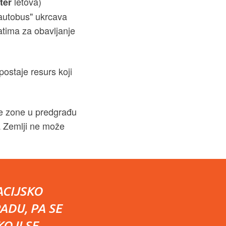
letova)
ter
 autobus" ukrcava
latima za obavljanje
postaje resurs koji
ke zone u predgrađu
na Zemlji ne može
ACIJSKO
ADU, PA SE
OJI SE