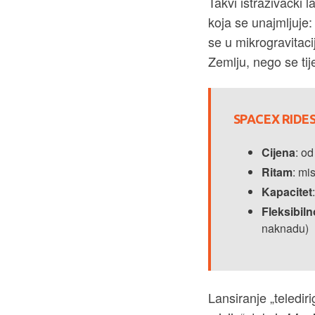
Takvi istraživački l
koja se unajmljuje:
se u mikrogravitacij
Zemlju, nego se tije
SPACEX RIDES
Cijena
: o
Ritam
: mi
Kapacitet
Fleksibiln
naknadu)
Lansiranje „teledir