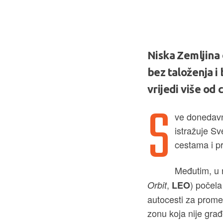
Niska Zemljina 
bez taloženja i 
vrijedi više od 
S
ve donedavno
istražuje Sve
cestama i p
Međutim, u 
,
) počela
Orbit
LEO
autocesti za promet
zonu koja nije građ