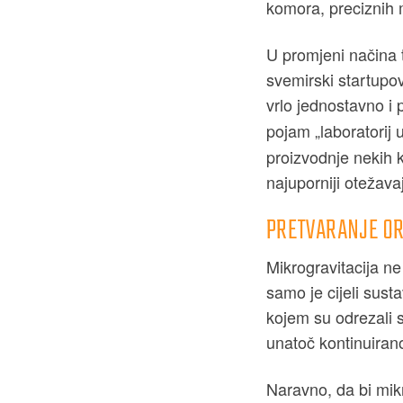
komora, preciznih m
U promjeni načina 
svemirski startupov
vrlo jednostavno i 
pojam „laboratorij
proizvodnje nekih ke
najuporniji otežavaj
PRETVARANJE OR
Mikrogravitacija ne 
samo je cijeli sust
kojem su odrezali s
unatoč kontinuira
Naravno, da bi mikr