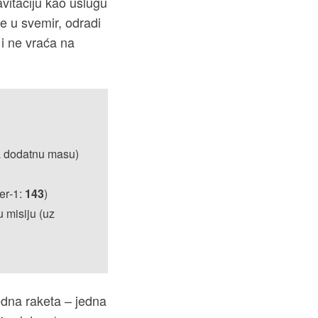
ravitaciju kao uslugu
se u svemir, odradi
k i ne vraća na
 dodatnu masu)
er‑1:
143
)
 misiju (uz
jedna raketa – jedna