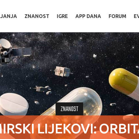
LJANJA
ZNANOST
IGRE
APP DANA
FORUM
E
ZNANOST
IRSKI LIJEKOVI: ORBI