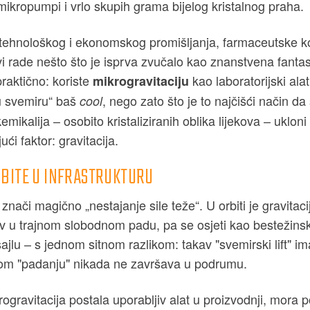
ikropumpi i vrlo skupih grama bijelog kristalnog praha.
tehnološkog i ekonomskog promišljanja, farmaceutske k
i rade nešto što je isprva zvučalo kao znanstvena fantast
praktično: koriste
kao laboratorijski alat
mikrogravitaciju
 u svemiru“ baš
, nego zato što je to najčišći način da
cool
mikalija – osobito kristaliziranih oblika lijekova – ukloni 
ući faktor: gravitacija.
BITE U INFRASTRUKTURU
znači magično „nestajanje sile teže“. U orbiti je gravitacij
av u trajnom slobodnom padu, pa se osjeti kao bestežinsko
ajlu – s jednom sitnom razlikom: takav "svemirski lift" ima
nom "padanju" nikada ne završava u podrumu.
ogravitacija postala uporabljiv alat u proizvodnji, mora p