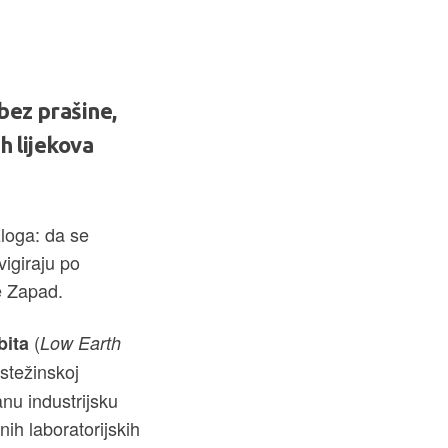
bez prašine,
h lijekova
zloga: da se
avigiraju po
e Zapad.
(
bita
Low Earth
estežinskoj
anu industrijsku
ih laboratorijskih