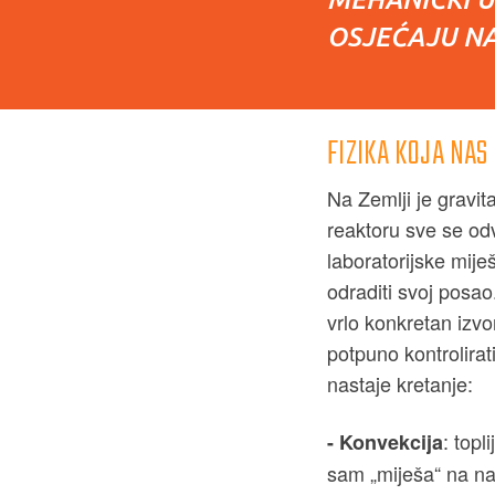
OSJEĆAJU NA
FIZIKA KOJA NAS
Na Zemlji je gravit
reaktoru sve se odv
laboratorijske mij
odraditi svoj posao
vrlo konkretan izvo
potpuno kontrolirati
nastaje kretanje:
: topl
- Konvekcija
sam „miješa“ na način