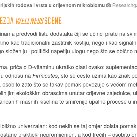
ijskih rodova i vrsta u crijevnom mikrobiomu
Researchga
JEZDA
WELLNESS
SCENE
nama predvodi listu dodataka čiji se učinci prate na sv
amo kao tradicionalni zaštitnik kostiju, nego i kao signal
 složeniju i politički napetiju ulogu nego što se obično m
oma, priča o D-vitaminu ukratko glasi ovako: suplementa
u odnosu na
, što se često uzima kao znak po
Firmicutes
la, osobito zato što se takav pomak povezuje s većom me
bilnijim ekološkim obrascima unutar crijevne zajednice, uk
lančanih masnih kiselina te smirenije upalne procese u i
ribližno univerzalan: kod nekih se taj omjer doista pomak
ostane praktički nepromijenjen, a kod trećih – osobito o