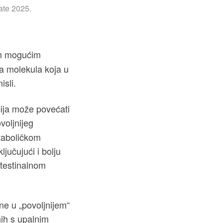
te 2025.
im mogućim
na molekula koja u
isli.
cija može povećati
voljnijeg
taboličkom
ljučujući i bolju
ntestinalnom
ne u „povoljnijem“
nih s upalnim