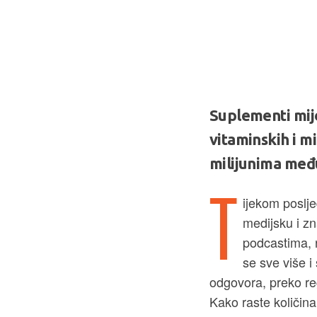
Suplementi mije
vitaminskih i mi
milijunima međ
T
ijekom poslj
medijsku i zn
podcastima, r
se sve više 
odgovora, preko reg
Kako raste količina 