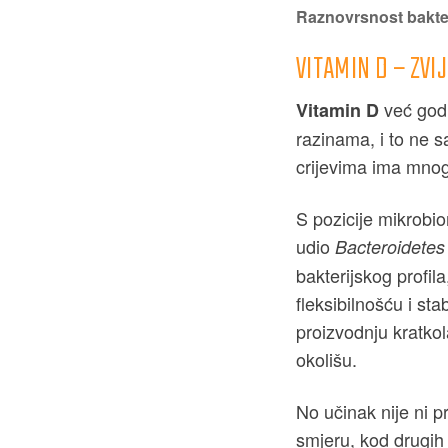
Raznovrsnost bakter
VITAMIN D – ZVI
već godi
Vitamin D
razinama, i to ne s
crijevima ima mnogo
S pozicije mikrobi
udio
Bacteroidetes
bakterijskog profi
fleksibilnošću i sta
proizvodnju kratko
okolišu.
No učinak nije ni p
smjeru, kod drugih 