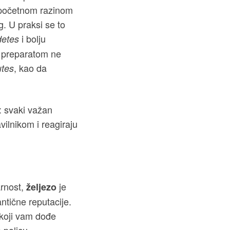
m početnom razinom
. U praksi se to
i bolju
detes
m preparatom ne
, kao da
utes
: svaki važan
vilnikom i reagiraju
arnost,
je
željezo
ntične reputacije.
koji vam dođe
 policu.