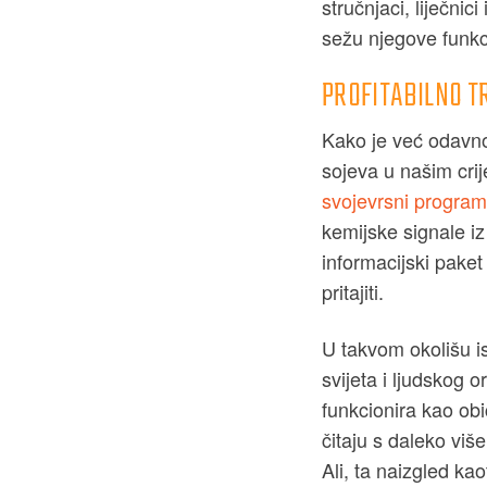
stručnjaci, liječnic
sežu njegove funkc
PROFITABILNO T
Kako je već odavno 
sojeva u našim crij
svojevrsni progra
kemijske signale iz 
informacijski paket
pritajiti.
U takvom okolišu i
svijeta i ljudskog 
funkcionira kao ob
čitaju s daleko viš
Ali, ta naizgled k