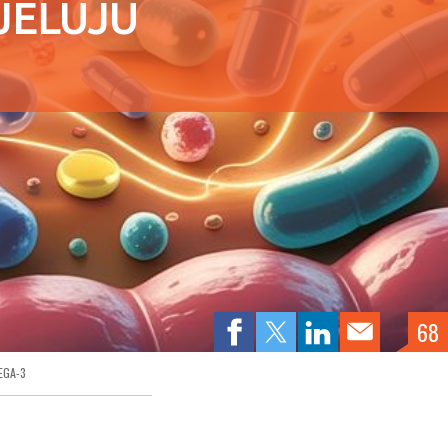
JELUJU
68
EGA-3