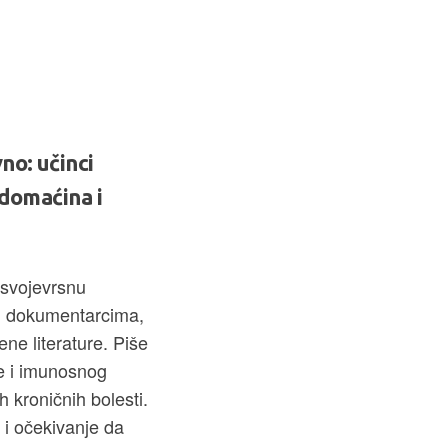
no: učinci
 domaćina i
 svojevrsnu
ma, dokumentarcima,
ne literature. Piše
ve i imunosnog
h kroničnih bolesti.
m i očekivanje da