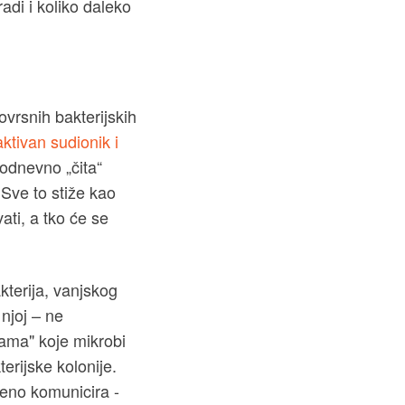
radi i koliko daleko
vrsnih bakterijskih
aktivan sudionik i
kodnevno „čita“
. Sve to stiže kao
ati, a tko će se
terija, vanjskog
 njoj – ne
rama" koje mikrobi
erijske kolonije.
ženo komunicira -