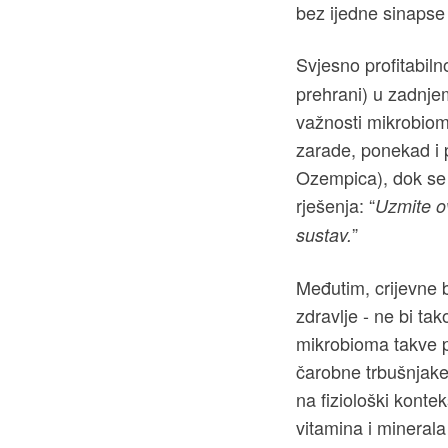
bez ijedne sinapse 
Svjesno profitabilno
prehrani) u zadnjem
važnosti mikrobiom
zarade, ponekad i pr
Ozempica), dok se
rješenja: “
Uzmite ov
”
sustav.
Međutim, crijevne b
zdravlje - ne bi ta
mikrobioma takve p
čarobne trbušnjake
na fiziološki kontek
vitamina i minerala