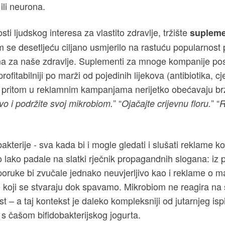
ili neurona.
sti ljudskog interesa za vlastito zdravlje, tržište
suplem
 se desetljeću ciljano usmjerilo na rastuću popularnost p
a za naše zdravlje. Suplementi za mnoge kompanije pos
ofitabilniji po marži od pojedinih lijekova (antibiotika, cje
 pritom u reklamnim kampanjama nerijetko obećavaju br
” “
” “
o i podržite svoj mikrobiom.
Ojačajte crijevnu floru.
R
akterije - sva kada bi i mogle gledati i slušati reklame k
ko lako padale na slatki rječnik propagandnih slogana: iz 
oruke bi zvučale jednako neuvjerljivo kao i reklame o
 koji se stvaraju dok spavamo. Mikrobiom ne reagira na 
st – a taj kontekst je daleko kompleksniji od jutarnjeg isp
 s čašom bifidobakterijskog jogurta.