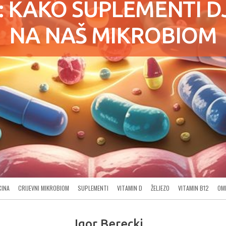
: KAKO SUPLEMENTI D
NA NAŠ MIKROBIOM
CINA
CRIJEVNI MIKROBIOM
SUPLEMENTI
VITAMIN D
ŽELJEZO
VITAMIN B12
OM
Igor Berecki