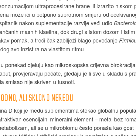
konzumacijom ultraprocesirane hrane ili izrazito nisko
ena može ići u potpuno suprotnom smjeru od očekivanog
ispitanik nakon suplementacije razvije veći udio
Bacteroi
lančanih masnih kiselina, dok drugi s istom dozom i isti
kav pomak, a treći čak zabilježi blago povećanje
Firmic
rdoglavo inzistira na vlastitom ritmu.
lu ponekad djeluju kao mikroskopska crijevna birokracija
put, provjeravaju pečate, gledaju je li sve u skladu s pra
da smisao nije skriven u fusnoti.
HODNO, ALI SKLONO NEREDU
mina D koji je među suplementima stekao globalnu popul
atraktivan esencijalni mineralni element – metal bez roma
tabolizam, ali se u mikrobiomu često ponaša kao gost 
otvara frižider i stihijski preslaguje namirnice s police na