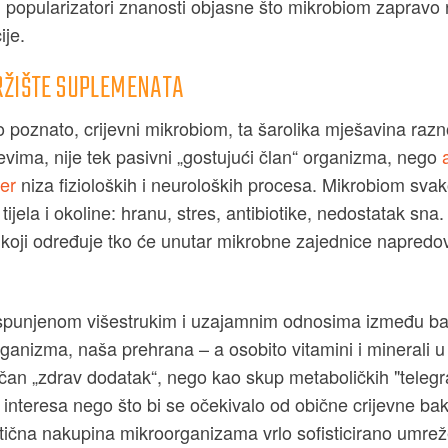
i i popularizatori znanosti objasne što mikrobiom zapravo 
ije.
RŽIŠTE SUPLEMENATA
poznato, crijevni mikrobiom, ta šarolika mješavina razno
evima, nije tek pasivni „gostujući član“ organizma, nego
mer
niza fizioloških i neuroloških procesa. Mikrobiom sva
tijela i okoline: hranu, stres, antibiotike, nedostatak sna
 koji određuje tko će unutar mikrobne zajednice napredov
spunjenom višestrukim i uzajamnim odnosima između bak
organizma, naša prehrana – a osobito vitamini i minerali u
ičan „zdrav dodatak“, nego kao skup metaboličkih "teleg
e interesa nego što bi se očekivalo od obične crijevne bakt
aotična nakupina mikroorganizama vrlo sofisticirano umre