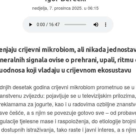
nedjelja, 7. prosinca 2025. u 06:15
njaju crijevni mikrobiom, ali nikada jednostav
neralnih signala ovise o prehrani, upali, ritmu
uodnosa koji vladaju u crijevnom ekosustavu
ednjih desetak godina crijevni mikrobiom prometnuo se u
anstvenu zvijezdu: pojavljuje se u televizijskim prilozi
eklamama za jogurte, kao i u radovima ozbiljne znanstve
i sve češće, a s njim se povezuje gotovo sve – od proba
ulacije tjelesne mase i raspoloženja, do etiologije brojni
dostupnih istraživanja, tako raste i javni interes, a s nji