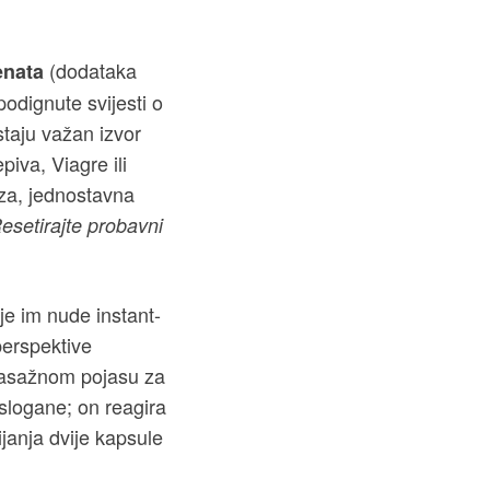
(dodataka
enata
odignute svijesti o
taju važan izvor
piva, Viagre ili
za, jednostavna
esetirajte probavni
oje im nude instant-
perspektive
 masažnom pojasu za
slogane; on reagira
ijanja dvije kapsule