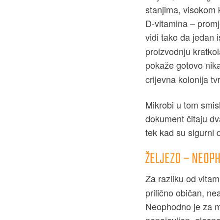
stanjima, visokom 
D‑vitamina – promj
vidi tako da jedan 
proizvodnju kratko
pokaže gotovo nika
crijevna kolonija tv
Mikrobi u tom smis
dokument čitaju dva
tek kad su sigurni 
ŽELJEZO – NEOP
Za razliku od vita
prilično običan, ne
Neophodno je za me
nenajavljen, glasno 