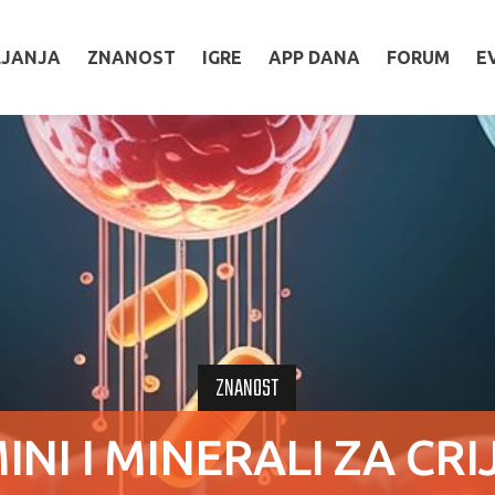
LJANJA
ZNANOST
IGRE
APP DANA
FORUM
E
ZNANOST
INI I MINERALI ZA CR