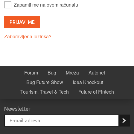
Zapamti me na ovom računalu
Zaboravljena lozinka?
Forum
Bug
Mreža
Autonet
Bug Future Show
Idea Knockout
Tourism, Travel & Tech
Future of Fintech
Newsletter