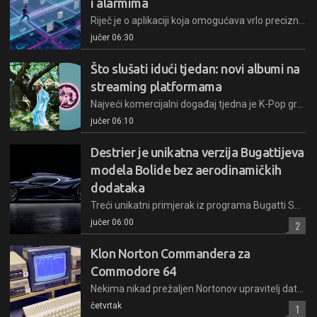
i alarmima
Riječ je o aplikaciji koja omogućava vrlo precizno upravljanje i definiranje raznovrsnih podsjetnika i alarma s time da se od gomile sličnih aplikacija najprije ističe činjenicom da se za okidače temelji na kretanju korisnika…
jučer 06:30
Što slušati idući tjedan: novi albumi na
streaming platformama
Najveći komercijalni događaj tjedna je K-Pop grupa Stray Kids i deseti mini-album This & That. Kritički najiščekivaniji naslov je Blue Island Ravyn Lenae
jučer 06:10
Destrier je unikatna verzija Bugattijeva
modela Bolide bez aerodinamičkih
dodataka
Treći unikatni primjerak iz programa Bugatti Solitaire pretvara Bugattijev najekstremniji model Bolide u verziju usmjerenu na zamamnu liniju i elegantne proporcije
jučer 06:00
2
Klon Norton Commandera za
Commodore 64
Nekima nikad prežaljen Nortonov upravitelj datotekama i dan danas dobiva klonove, a ovaj put riječ je o klonu iz Slovenije za Commodore 64
četvrtak
1