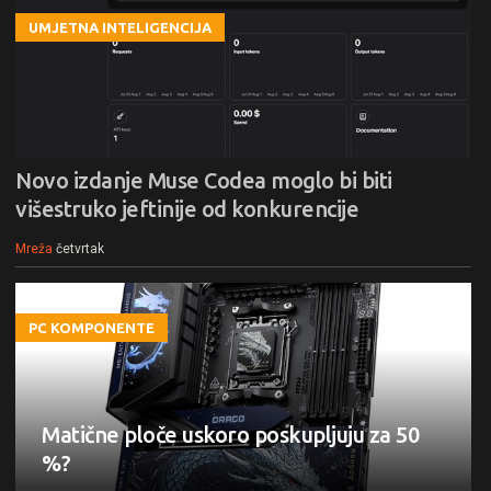
UMJETNA INTELIGENCIJA
Novo izdanje Muse Codea moglo bi biti
višestruko jeftinije od konkurencije
Mreža
četvrtak
PC KOMPONENTE
Matične ploče uskoro poskupljuju za 50
%?