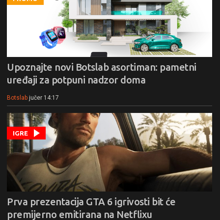
Upoznajte novi Botslab asortiman: pametni
uređaji za potpuni nadzor doma
Botslab
jučer 14:17
IGRE
Prva prezentacija GTA 6 igrivosti bit će
premijerno emitirana na Netflixu