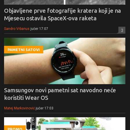
Objavljene prve fotografije kratera koji je na
Mjesecu ostavila SpaceX-ova raketa
Sandro Vrbanus
jučer 17:07
3
PAMETNI SATOVI
Samsungov novi pametni sat navodno neće
koristiti Wear OS
Matej Markovinović
jučer 17:03
PROMO