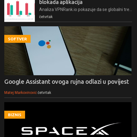
blokada aplikacija
Analiza VPNRank.io pokazuje da se globalni trend zabrana digitalnih platformi počinje mijenjati
četvrtak
SOFTVER
Google Assistant ovoga rujna odlazi u povijest
Matej Markovinović
četvrtak
BIZNIS