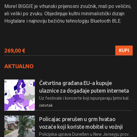
Morel BIGGIE je vrhunski prijenosni zvučnik, mali po veličini,
ali veliki po zvuku. Objedinjuje kultni minimalistički dizajn
Hogtalare i najnoviju bežičnu tehnologiju Bluetooth BLE.
269,00 €
KUPI
AKTUALNO
Četvrtina građana EU-a kupuje
ulaznice za događaje putem interneta
Uz festivale i koncerte koji ispunjavaju ljetni kalendar, mnogi građani ulaznice za događaje kupuju putem interneta
četvrtak
Policajac prerušen u grm hvatao
vozače koji koriste mobitel u vožnji
Policijska uprava Dunellen u New Jerseyju provela je šestosatnu akciju protiv nepropisne uporabe mobitela u vožnji, a za nadzor prometa iskoristili su svojeg komično kamufliranog službenika