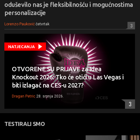
oduševilo nas je fleksibilnošću i mogućnostima
personalizacije
Lorenzo Pauković
četvrtak
3
NATJECANJA
OTVORENE SU PRIJAVE za Idea
Knockout 2026: Tko će otići u Las Vegas i
biti izlagač na CES-u 2027?
Dragan Petric
28. srpnja 2026.
3
TESTIRALI SMO