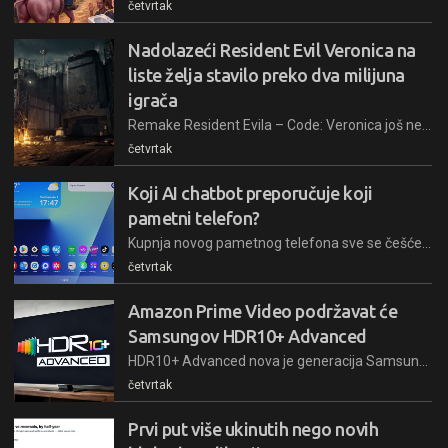
četvrtak
Nadolazeći Resident Evil Veronica na
liste želja stavilo preko dva milijuna
igrača
Remake Resident Evila – Code: Veronica još nema ni datum izlaska, a već se našao na listama želja milijuna fanova
četvrtak
Koji AI chatbot preporučuje koji
pametni telefon?
Kupnja novog pametnog telefona sve se češće ne počinje u tražilici, već razgovorom s AI chatbotom
četvrtak
Amazon Prime Video podržavat će
Samsungov HDR10+ Advanced
HDR10+ Advanced nova je generacija Samsungove HDR tehnologije koja donosi višu svjetlinu, preciznije prikazivanje detalja i napredniju obradu pokreta uz pomoć umjetne inteligencije
četvrtak
Prvi put više ukinutih nego novih