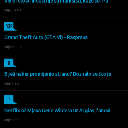
Veliki dio AI industrije su marksisti, kaže šef Pa
prije 3 sata
332
Grand Theft Auto (GTA VI) - Rasprava
prije 4 sata
8
Bijeli haker promijenio stranu? Doznalo se tko je
prije 5 sati
1
Netflix oživljava Gene Wildera uz AI glas, fanovi
prije 6 sati