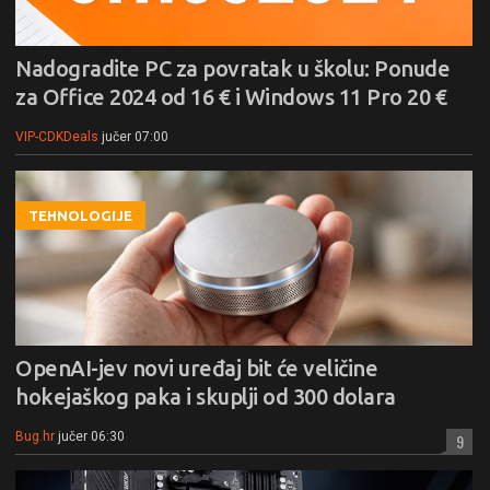
Nadogradite PC za povratak u školu: Ponude
za Office 2024 od 16 € i Windows 11 Pro 20 €
VIP-CDKDeals
jučer 07:00
TEHNOLOGIJE
OpenAI-jev novi uređaj bit će veličine
hokejaškog paka i skuplji od 300 dolara
Bug.hr
jučer 06:30
9