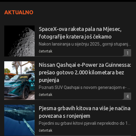
AKTUALNO
SpaceX-ova raketa pala na Mjesec,
fotografije kratera još čekamo
Nakon lansiranja u siječnju 2025., gornji stupanj rakete Falcon 9 ove je srijede udario u Mjesec. Iako je time ponovno otvoreno pitanje upravljanja svemirskim otpadom, znanost će imati koristi
četvrtak
1
Nissan Qashqai e-Power za Guinnessa:
prešao gotovo 2.000 kilometara bez
punjenja
Poznati SUV Qashqai s novom generacijom e- Power tehnologije prešao je 1.980 kilometara bez vanjskog punjenja baterije i dopunjavanja goriva, postavivši u Kolumbiji službeni Guinnessov rekord
četvrtak
4
Pjesma grbavih kitova na više je načina
povezana s ronjenjem
Pojedini su grbavi kitovi pjevali neprekidno do 16 sati, s određenim "temama" pjesama koje su se prvi put dosljedno preslikavale tijekom cijelog ciklusa ronjenja
četvrtak