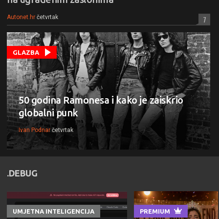
Autonet.hr
četvrtak
7
GLAZBA
50 godina Ramonesa i kako je zaiskrio
globalni punk
Ivan Podnar
četvrtak
.DEBUG
UMJETNA INTELIGENCIJA
PREMIUM