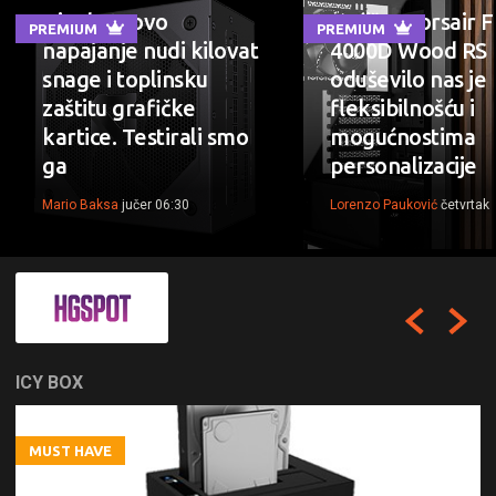
Gigabyteovo
Kućište Corsair 
PREMIUM
PREMIUM
napajanje nudi kilovat
4000D Wood RS
snage i toplinsku
oduševilo nas je
zaštitu grafičke
fleksibilnošću i
kartice. Testirali smo
mogućnostima
ga
personalizacije
Mario Baksa
jučer 06:30
Lorenzo Pauković
četvrtak
ICY BOX
MUST HAVE