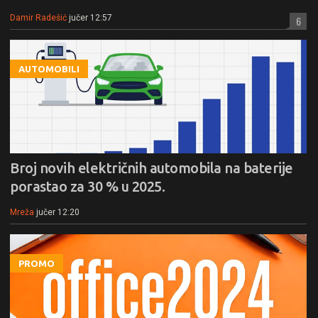
Damir Radešić
jučer 12:57
6
AUTOMOBILI
Broj novih električnih automobila na baterije
porastao za 30 % u 2025.
Mreža
jučer 12:20
PROMO