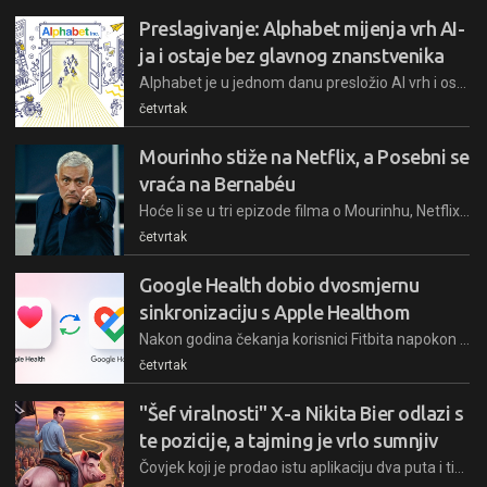
Preslagivanje: Alphabet mijenja vrh AI-
ja i ostaje bez glavnog znanstvenika
Alphabet je u jednom danu presložio AI vrh i ostao bez Jeffa Deana, čovjeka koji je gradio infrastrukturu na kojoj Google stoji. Mijenja se zapovjedni lanac, ali i financira vlastite bivše zaposlenike kako bi negdje drugdje pokušali ono što unutar tvrtke, očito, nije išlo dovoljno brzo
četvrtak
Mourinho stiže na Netflix, a Posebni se
vraća na Bernabéu
Hoće li se u tri epizode filma o Mourinhu, Netflix usuditi ići do kraja i razgoliti istinu, ili je José i ovaj put sam napisao scenarij o sebi?
četvrtak
Google Health dobio dvosmjernu
sinkronizaciju s Apple Healthom
Nakon godina čekanja korisnici Fitbita napokon mogu sinkronizirati svoje zdravstvene podatke s Apple Healthom u oba smjera
četvrtak
"Šef viralnosti" X-a Nikita Bier odlazi s
te pozicije, a tajming je vrlo sumnjiv
Čovjek koji je prodao istu aplikaciju dva puta i time se obogatio, pa godinu dana radio na tehničkoj strani bivšeg Twittera, sada odlazi s tog radnog mjesta – što bi mu moglo donijeti novo bogatstvo