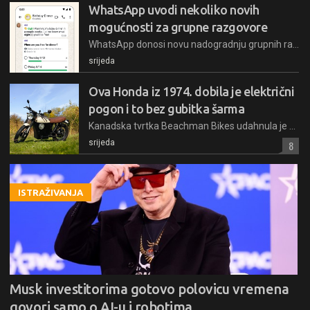
WhatsApp uvodi nekoliko novih
mogućnosti za grupne razgovore
WhatsApp donosi novu nadogradnju grupnih razgovora koja uključuje funkcionalnije ankete, označavanje svih članova porukom @all te jednostavnije stvaranje novih grupa iz postojećih
srijeda
Ova Honda iz 1974. dobila je električni
pogon i to bez gubitka šarma
Kanadska tvrtka Beachman Bikes udahnula je novi život odbačenoj Hondi CB500 iz 1974. pretvorivši je u električni motocikl
srijeda
8
ISTRAŽIVANJA
Musk investitorima gotovo polovicu vremena
govori samo o AI-u i robotima