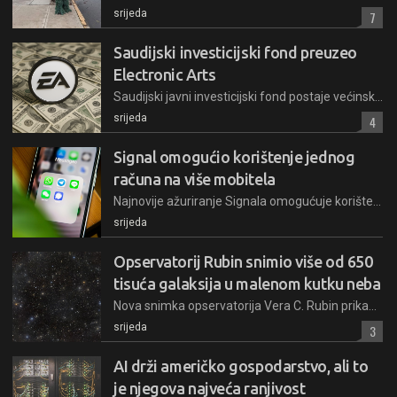
srijeda
7
Saudijski investicijski fond preuzeo
Electronic Arts
Saudijski javni investicijski fond postaje većinski vlasnik EA-a. Preuzimanje se procjenjuje na čak 55 milijardi dolara
srijeda
4
Signal omogućio korištenje jednog
računa na više mobitela
Najnovije ažuriranje Signala omogućuje korištenje jednog računa na više mobitela istovremeno. Korisnici pritom mogu odlučiti žele li na novi uređaj prenijeti i povijest razgovora
srijeda
Opservatorij Rubin snimio više od 650
tisuća galaksija u malenom kutku neba
Nova snimka opservatorija Vera C. Rubin prikazuje polje COSMOS s više od 650.000 galaksija i 75.000 zvijezda, pružajući uvid u različite faze povijesti svemira i potvrđujući preciznost instrumenta
srijeda
3
AI drži američko gospodarstvo, ali to
je njegova najveća ranjivost