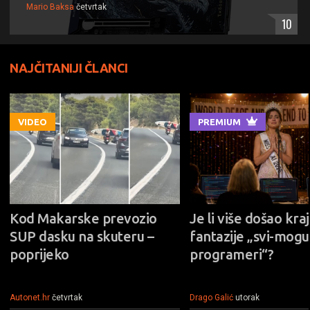
Mario Baksa
četvrtak
10
NAJČITANIJI ČLANCI
VIDEO
PREMIUM
Kod Makarske prevozio
Je li više došao kraj
SUP dasku na skuteru –
fantazije „svi-mogu-
poprijeko
programeri“?
Autonet.hr
četvrtak
Drago Galić
utorak