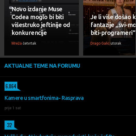
Novo izdanje Muse
Codea moglo bi biti
Je li više došao k
višestruko jeftinije od
fantazije „svi-m
konkurencije
biti-programeri“
Mreža
četvrtak
Drago Galić
utorak
AKTUALNE TEME NA FORUMU
6.864
Kamere u smartfonima- Rasprava
prije 1 sat
32