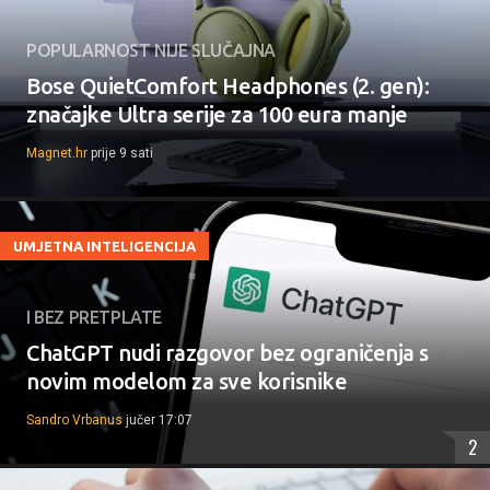
POPULARNOST NIJE SLUČAJNA
Bose QuietComfort Headphones (2. gen):
značajke Ultra serije za 100 eura manje
Magnet.hr
prije 9 sati
UMJETNA INTELIGENCIJA
I BEZ PRETPLATE
ChatGPT nudi razgovor bez ograničenja s
novim modelom za sve korisnike
Sandro Vrbanus
jučer 17:07
2