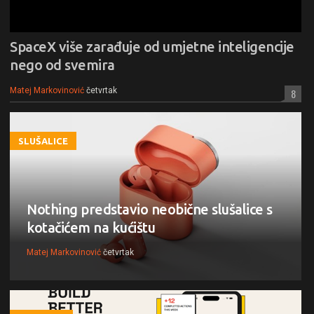
SpaceX više zarađuje od umjetne inteligencije
nego od svemira
Matej Markovinović
četvrtak
8
SLUŠALICE
Nothing predstavio neobične slušalice s
kotačićem na kućištu
Matej Markovinović
četvrtak