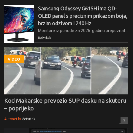
Samsung Odyssey G61SH ima QD-
OLED panel s preciznim prikazom boja,
brzim odzivom i 240 Hz
Monitore iz ponude za 2026. godinu prepoznat ćete po slovu H u imenu (prošle godine na tom mjestu je bilo F). Novi QD-OLED panel stiže s Glare Free folijom za smanjenje odsjaja, a uz to ima brz odziv, visoku stopu osvježavanja panela i napredne ergonomske mogućnosti podešavanja
četvrtak
VIDEO
Kod Makarske prevozio SUP dasku na skuteru
– poprijeko
Autonet.hr
četvrtak
2