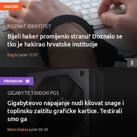
HAKERI
POZNAT IDENTITET
Bijeli haker promijenio stranu? Doznalo se
tko je hakirao hrvatske institucije
Bug.hr
jučer 12:57
8
PREMIUM
GIGABYTE 1000GM PG5
Gigabyteovo napajanje nudi kilovat snage i
toplinsku zaštitu grafičke kartice. Testirali
smo ga
Mario Baksa
jučer 06:30