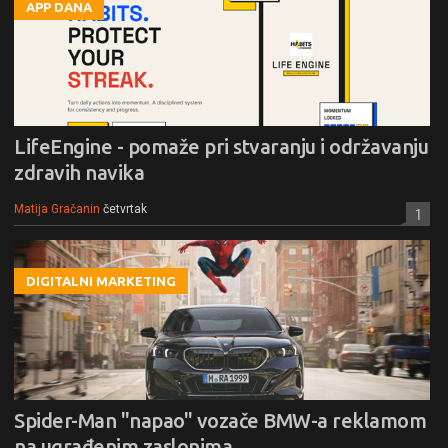
APP DANA
LifeEngine - pomaže pri stvaranju i održavanju
zdravih navika
Matija Gračanin
četvrtak
1
DIGITALNI MARKETING
Spider-Man "napao" vozače BMW-a reklamom
na ugrađenim zaslonima