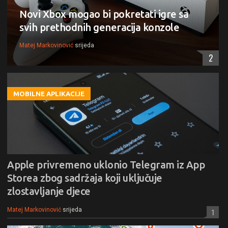
Novi Xbox mogao bi pokretati igre sa
svih prethodnih generacija konzole
Matej Markovinović
srijeda
2
MOBILNE APLIKACIJE
Apple privremeno uklonio Telegram iz App
Storea zbog sadržaja koji uključuje
zlostavljanje djece
Matej Markovinović
srijeda
1