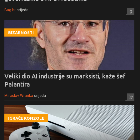
Bug.hr
srijeda
3
BIZARNOSTI
Veliki dio AI industrije su marksisti, kaže šef
Palantira
Miroslav Wranka
srijeda
32
IGRAĆE KONZOLE