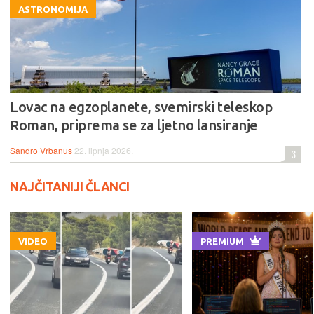
ASTRONOMIJA
Lovac na egzoplanete, svemirski teleskop
Roman, priprema se za ljetno lansiranje
Sandro Vrbanus
22. lipnja 2026.
3
NAJČITANIJI ČLANCI
VIDEO
PREMIUM