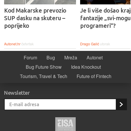
Kod Makarske prevozio
Je li više došao kraj
SUP dasku na skuteru –
fantazije „svi-mogu-
poprijeko
programeri“?
Autonet.hr
četvrtak
Drago Galić
utorak
Forum
Bug
Mreža
Autonet
Bug Future Show
Idea Knockout
Tourism, Travel & Tech
Future of Fintech
Newsletter