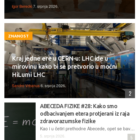
Igor Berecki
7. srpnja 2026.
ZNANOST
Kraj jedne ere u CERN-u: LHC ide u
mirovinu kako bi se pretvorio u moćni
HiLumi LHC
Sandro Vrbanus
6. srpnja 2026.
2
ABECEDA FIZIKE #28: Kako smo
odbacivanjem etera protjerani iz raja
zdravorazumske fizike
Kao i u četiri prethodne Abecede, opet se bavimo svjetlošću – središnjom pojavom cijele fizike – koja nas sada vodi do radikalne promjene poimanja prostora i vremena, daleko od svakodnevnog iskustva
5. srpnja 2026.
5