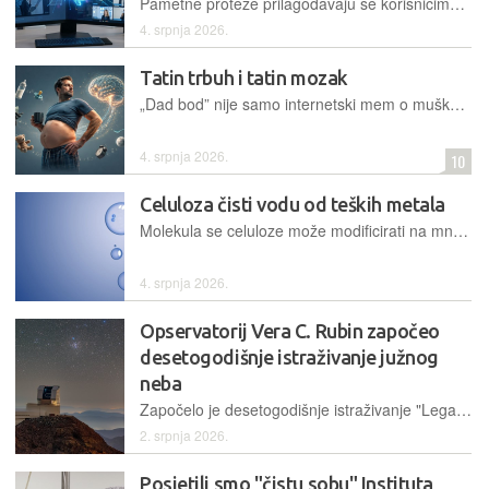
Pametne proteze prilagođavaju se korisnicima, pametne slušalice upozoravaju na opasnost, a pametne jakne vlagu iz zraka pretvaraju u pitku vodu
4. srpnja 2026.
Tatin trbuh i tatin mozak
„Dad bod” nije samo internetski mem o muškarcu koji je nekada imao trbušnjake, a sada u autu ima dječju sjedalicu i zalihu keksa. Očinstvo djeluje na tijelo, hormone, mozak – i na zdravlje sljedeće generacije
4. srpnja 2026.
10
Celuloza čisti vodu od teških metala
Molekula se celuloze može modificirati na mnogo načina, pa i tako da se na nju „nacijepi“ molekula poliakrilne kiseline. Takva celuloza može za sebe vezati ione teških metala – i tako čistiti vodu.
4. srpnja 2026.
Opservatorij Vera C. Rubin započeo
desetogodišnje istraživanje južnog
neba
Započelo je desetogodišnje istraživanje "Legacy Survey of Space and Time" koje će, koristeći najveću digitalnu kameru na svijetu, stvoriti najiscrpniji i najdetaljniji ubrzani video svemira dosad
2. srpnja 2026.
Posjetili smo "čistu sobu" Instituta