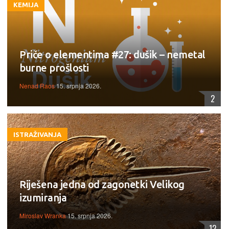
KEMIJA
Priče o elementima #27: dušik – nemetal
burne prošlosti
Nenad Raos
15. srpnja 2026.
2
ISTRAŽIVANJA
Riješena jedna od zagonetki Velikog
izumiranja
Miroslav Wranka
15. srpnja 2026.
12