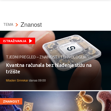
Znanost
TEMA
ISTRAŽIVANJA
TJEDNI PREGLED – ZNANOST I TEHNOLOGIJA
Kvantna računala bez hlađenja stižu na
tržište
Mladen Smrekar
danas 09:00
ZNANOST