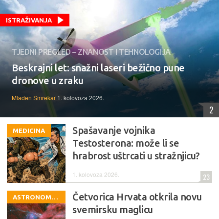
ISTRAŽIVANJA
TJEDNI PREGLED – ZNANOST I TEHNOLOGIJA
Beskrajni let: snažni laseri bežično pune
dronove u zraku
Mladen Smrekar
1. kolovoza 2026.
2
Spašavanje vojnika
MEDICINA
Testosterona: može li se
hrabrost uštrcati u stražnjicu?
1. kolovoza 2026.
23
Četvorica Hrvata otkrila novu
ASTRONOMIJA
svemirsku maglicu