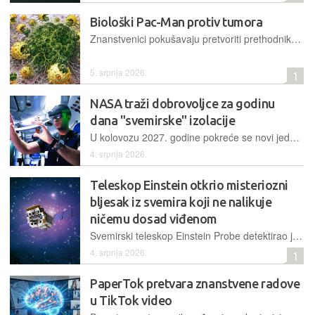
Biološki Pac-Man protiv tumora
Znanstvenici pokušavaju pretvoriti prethodnike makrofaga u obnovljivu tvornicu za masovnu proizvodnju živog oružja protiv malignih tumora
5. srpnja 2026.
1
NASA traži dobrovoljce za godinu
dana "svemirske" izolacije
U kolovozu 2027. godine pokreće se novi jednogodišnji projekt izolacije pod nazivom Moon and Mars Exploration Analog radi testiranja ljudske izdržljivosti i tehnologije u simuliranim uvjetima svemira
4. srpnja 2026.
Teleskop Einstein otkrio misteriozni
bljesak iz svemira koji ne nalikuje
ničemu dosad viđenom
Svemirski teleskop Einstein Probe detektirao je jedinstveni rendgenski izvor EP240305a, čije karakteristike zbunjuju znanstvenike i otvaraju pitanja o novim klasama kozmičkih fenomena
4. srpnja 2026.
1
PaperTok pretvara znanstvene radove
u TikTok video