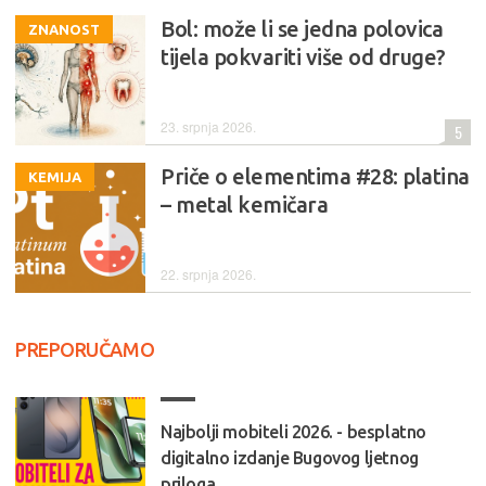
Bol: može li se jedna polovica
ZNANOST
tijela pokvariti više od druge?
23. srpnja 2026.
5
Priče o elementima #28: platina
KEMIJA
– metal kemičara
22. srpnja 2026.
PREPORUČAMO
Najbolji mobiteli 2026. - besplatno
digitalno izdanje Bugovog ljetnog
priloga