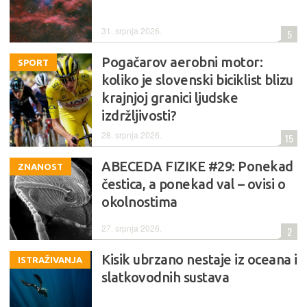
31. srpnja 2026.
5
Pogačarov aerobni motor:
SPORT
koliko je slovenski biciklist blizu
krajnjoj granici ljudske
izdržljivosti?
28. srpnja 2026.
15
ABECEDA FIZIKE #29: Ponekad
ZNANOST
čestica, a ponekad val – ovisi o
okolnostima
27. srpnja 2026.
2
Kisik ubrzano nestaje iz oceana i
ISTRAŽIVANJA
slatkovodnih sustava