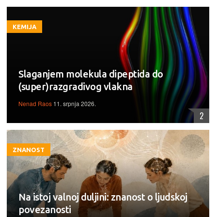
KEMIJA
Slaganjem molekula dipeptida do
(super)razgradivog vlakna
Nenad Raos
11. srpnja 2026.
2
ZNANOST
Na istoj valnoj duljini: znanost o ljudskoj
povezanosti