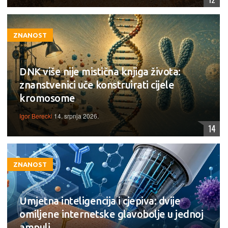
ZNANOST
DNK više nije mistična knjiga života:
znanstvenici uče konstruirati cijele
kromosome
Igor Berecki
14. srpnja 2026.
14
ZNANOST
Umjetna inteligencija i cjepiva: dvije
omiljene internetske glavobolje u jednoj
ampuli