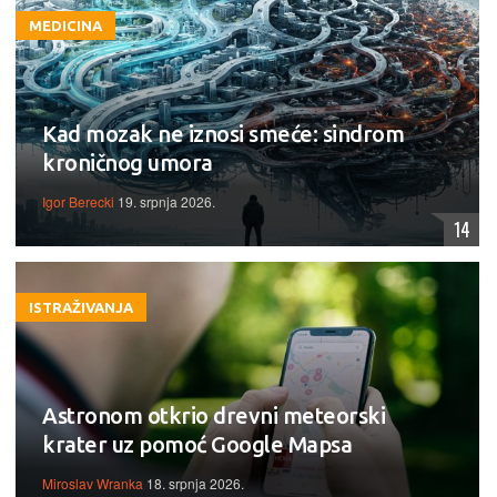
MEDICINA
Kad mozak ne iznosi smeće: sindrom
kroničnog umora
Igor Berecki
19. srpnja 2026.
14
ISTRAŽIVANJA
Astronom otkrio drevni meteorski
krater uz pomoć Google Mapsa
Miroslav Wranka
18. srpnja 2026.