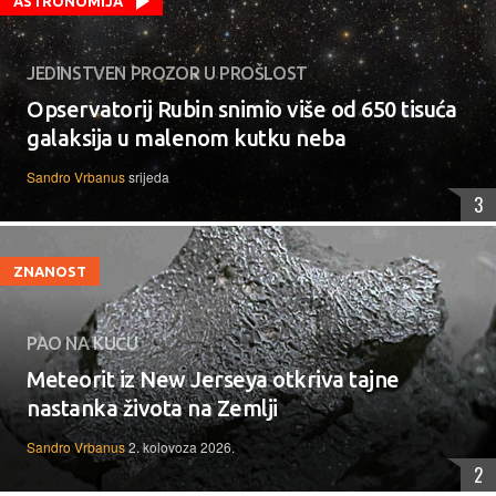
ASTRONOMIJA
JEDINSTVEN PROZOR U PROŠLOST
Opservatorij Rubin snimio više od 650 tisuća
galaksija u malenom kutku neba
Sandro Vrbanus
srijeda
3
ZNANOST
PAO NA KUĆU
Meteorit iz New Jerseya otkriva tajne
nastanka života na Zemlji
Sandro Vrbanus
2. kolovoza 2026.
2