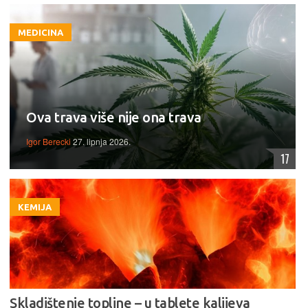
MEDICINA
Ova trava više nije ona trava
Igor Berecki
27. lipnja 2026.
17
KEMIJA
Skladištenje topline – u tablete kalijeva