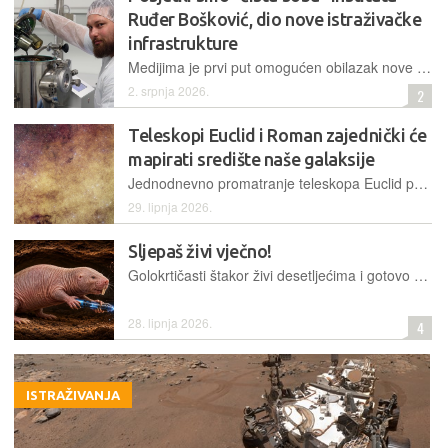
Ruđer Bošković, dio nove istraživačke
infrastrukture
Medijima je prvi put omogućen obilazak nove čiste sobe, dijela istraživačke infrastrukture vrijedne oko tri milijuna eura, u kojoj se razvijaju poluvodičke komponente, senzori i napredni materijali za buduće tehnologije
2. srpnja 2026.
2
Teleskopi Euclid i Roman zajednički će
mapirati središte naše galaksije
Jednodnevno promatranje teleskopa Euclid pružit će veliku podršku istraživanju svemirskog teleskopa Nancy Grace Roman pri preciznijem mapiranju Mliječne staze i otkrivanju skrivenih crnih rupa
29. lipnja 2026.
Sljepaš živi vječno!
Golokrtičasti štakor živi desetljećima i gotovo nikada ne obolijeva od raka, a nova studija pokazuje da se dio tajne krije u proteinu cGAS, koji kod njega ne smeta popravku DNK, nego mu pomaže
28. lipnja 2026.
4
ISTRAŽIVANJA