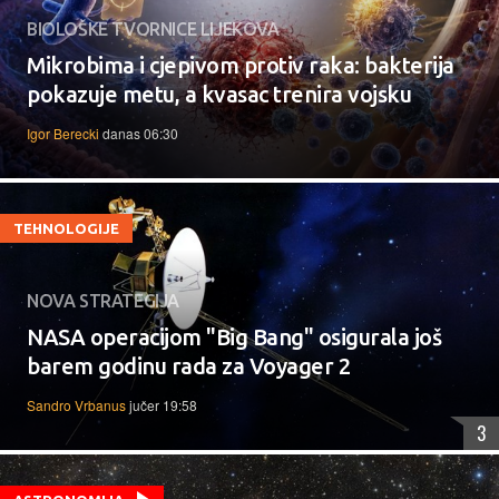
BIOLOŠKE TVORNICE LIJEKOVA
Mikrobima i cjepivom protiv raka: bakterija
pokazuje metu, a kvasac trenira vojsku
Igor Berecki
danas 06:30
TEHNOLOGIJE
NOVA STRATEGIJA
NASA operacijom "Big Bang" osigurala još
barem godinu rada za Voyager 2
Sandro Vrbanus
jučer 19:58
3