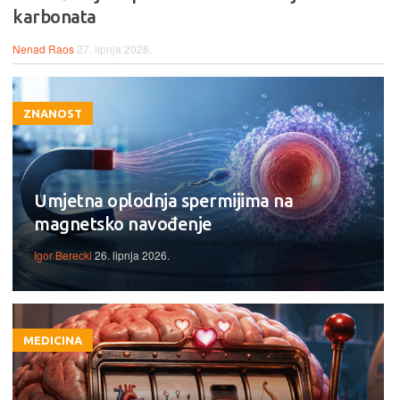
karbonata
Nenad Raos
27. lipnja 2026.
ZNANOST
Umjetna oplodnja spermijima na
magnetsko navođenje
Igor Berecki
26. lipnja 2026.
MEDICINA