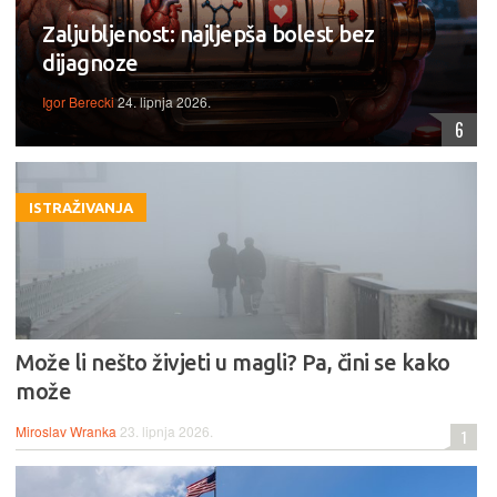
Zaljubljenost: najljepša bolest bez
dijagnoze
Igor Berecki
24. lipnja 2026.
6
ISTRAŽIVANJA
Može li nešto živjeti u magli? Pa, čini se kako
može
Miroslav Wranka
23. lipnja 2026.
1