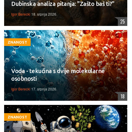
Dubinska analiza pitanja: "Zašto baš ti?"
Igor Berecki
18. srpnja 2026.
25
ZNANOST
Voda - tekućina s dvije molekularne
osobnosti
Igor Berecki
17. srpnja 2026.
18
ZNANOST