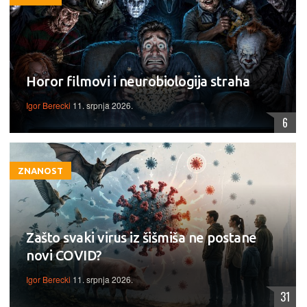
Horor filmovi i neurobiologija straha
Igor Berecki
11. srpnja 2026.
6
ZNANOST
Zašto svaki virus iz šišmiša ne postane
novi COVID?
Igor Berecki
11. srpnja 2026.
31