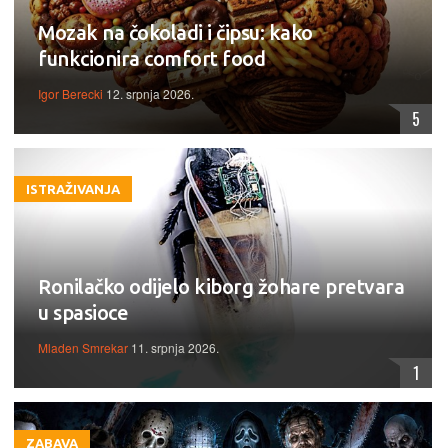
Mozak na čokoladi i čipsu: kako
funkcionira comfort food
Igor Berecki
12. srpnja 2026.
5
ISTRAŽIVANJA
Ronilačko odijelo kiborg žohare pretvara
u spasioce
Mladen Smrekar
11. srpnja 2026.
1
ZABAVA