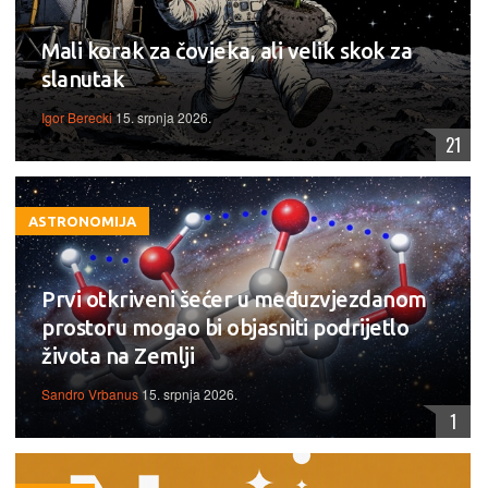
Mali korak za čovjeka, ali velik skok za
slanutak
Igor Berecki
15. srpnja 2026.
21
ASTRONOMIJA
Prvi otkriveni šećer u međuzvjezdanom
prostoru mogao bi objasniti podrijetlo
života na Zemlji
Sandro Vrbanus
15. srpnja 2026.
1