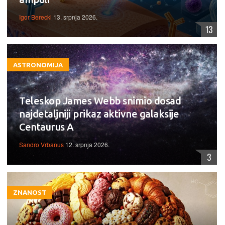
Igor Berecki
13. srpnja 2026.
13
ASTRONOMIJA
Teleskop James Webb snimio dosad
najdetaljniji prikaz aktivne galaksije
Centaurus A
Sandro Vrbanus
12. srpnja 2026.
3
ZNANOST