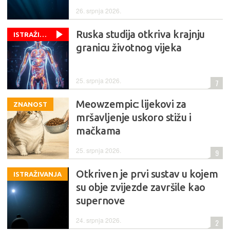
26. srpnja 2026.
Ruska studija otkriva krajnju
ISTRAŽIVANJA
granicu životnog vijeka
25. srpnja 2026.
7
Meowzempic: lijekovi za
ZNANOST
mršavljenje uskoro stižu i
mačkama
25. srpnja 2026.
9
Otkriven je prvi sustav u kojem
ISTRAŽIVANJA
su obje zvijezde završile kao
supernove
24. srpnja 2026.
2