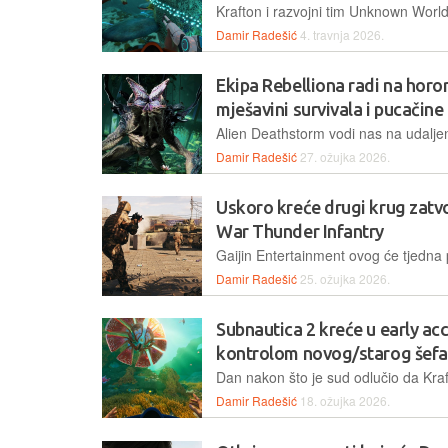
Damir Radešić
4. travnja 2026.
Ekipa Rebelliona radi na horo
mješavini survivala i pucačine
Damir Radešić
27. ožujka 2026.
Uskoro kreće drugi krug zatvo
War Thunder Infantry
Damir Radešić
25. ožujka 2026.
Subnautica 2 kreće u early ac
kontrolom novog/starog šefa
Damir Radešić
18. ožujka 2026.