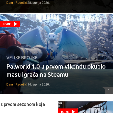
Damir Radešić
28. srpnja 2026.
IGRE
VELIKE BROJKE
Palworld 1.0 u prvom vikendu okupio
masu igrača na Steamu
Damir Radešić
14. srpnja 2026.
1
 s prvom sezonom koja
IGRE