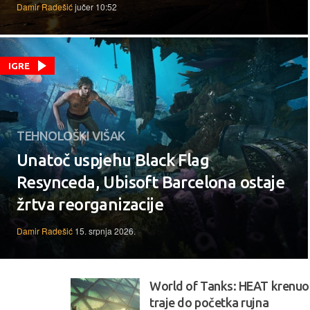
Damir Radešić
jučer 10:52
IGRE
TEHNOLOŠKI VIŠAK
Unatoč uspjehu Black Flag
Resynceda, Ubisoft Barcelona ostaje
žrtva reorganizacije
Damir Radešić
15. srpnja 2026.
World of Tanks: HEAT krenuo
traje do početka rujna