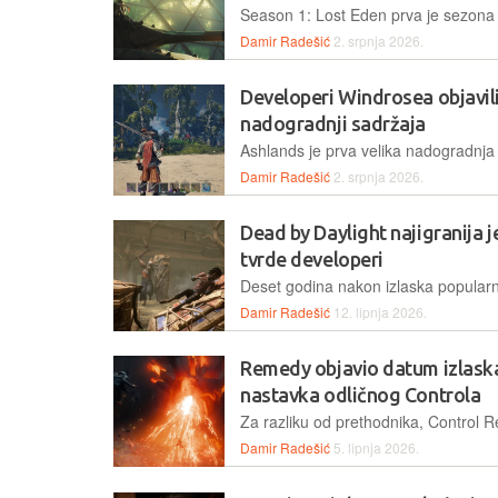
Damir Radešić
2. srpnja 2026.
Developeri Windrosea objavili 
nadogradnji sadržaja
Damir Radešić
2. srpnja 2026.
Dead by Daylight najigranija je
tvrde developeri
Damir Radešić
12. lipnja 2026.
Remedy objavio datum izlask
nastavka odličnog Controla
Damir Radešić
5. lipnja 2026.