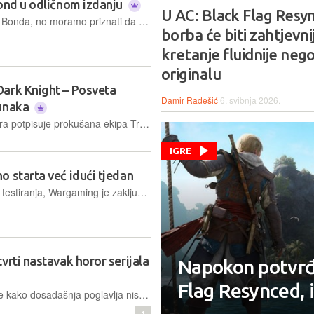
Bond u odličnom izdanju
U AC: Black Flag Resy
Nismo neki preveliki ljubitelji Jamesa Bonda, no moramo priznati da se najpoznatiji svjetski agent više nego solidno snašao u novoj avanturi koja govori o njegovim počecima u MI6
borba će biti zahtjevnij
kretanje fluidnije nego
originalu
ark Knight – Posveta
Damir Radešić
6. svibnja 2026.
junaka
Novo izdanje LEGO serijala videoigara potpisuje prokušana ekipa Traveller's Talesa, koja ne donosi novu avanturu Batmana, već prikazuje neke njegove dogodovštine u potpuno novom svjetlu
IGRE
 starta već idući tjedan
Nakon prošlomjesečnog vikend-beta testiranja, Wargaming je zaključio da je njihov novi projekt World of Tanks: HEAT spreman za službeni izlazak, kojeg su zakazali za 26. svibnja
vrti nastavak horor serijala
Napokon potvrđe
Flag Resynced, 
Producent prva tri Dead Spacea kaže kako dosadašnja poglavlja nisu ostvarila minimalne prodajne rezultate koji bi osigurali financiranje novog nastavka