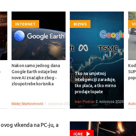
INTERNET
BIZNIS
V
Nakon samo jednog dana
Kod
-
Google Earth ostaje bez
SUP
Tko na umjetnoj
nove AI značajke zbog -
pop
inteligenciji zarađuje,
zloupotrebe korisnika
tko plaća, a tko mirno
prodaje lopate
Ivan Podnar
2. kolovoza 2026.
Matej Markovinović
1. kolovoza 2026.
Auto
 ovog vikenda na PC-ju, a
IGRE