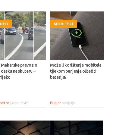
IDEO
MOBITELI
 Makarske prevozio
Može li korištenje mobitela
 dasku na skuteru –
tijekom punjenja oštetiti
rijeko
bateriju?
net.hr
jučer 19:45
Bug.hr
nedjelja