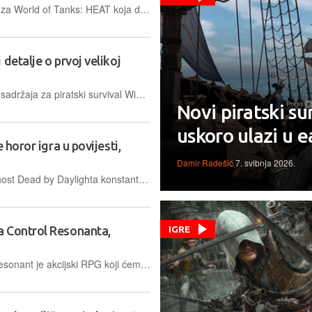
Season 1: Lost Eden prva je sezona za World of Tanks: HEAT koja donosi novog agenta, dva pripadajuća vozila i novu mapu po kojoj je dobila naziv
detalje o prvoj velikoj
Ashlands je prva velika nadogradnja sadržaja za piratski survival Windrose koja donosi istoimeni novi biom i nastavak glavne priče
Novi piratski s
uskoro ulazi u e
 horor igra u povijesti,
Damir Radešić
7. svibnja 2026.
Deset godina nakon izlaska popularnost Dead by Daylighta konstantno raste, a trenutno ga igra više od milijun igrača dnevno
a Control Resonanta,
IGRE
Za razliku od prethodnika, Control Resonant je akcijski RPG koji ćemo imati priliku zaigrati 24. rujna na svim platformama