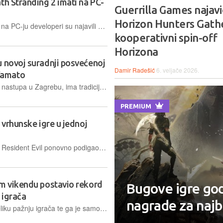
th Stranding 2 imati na PC-
Guerrilla Games najav
Horizon Hunters Gathe
Najavom izlaska Death Strandinga 2 na PC-ju developeri su najavili uobičajene prilagodbe novoj platformi, ali i natuknuli da će u igru biti ubačeni novi sadržaji
kooperativni spin-off
Horizona
u novoj suradnji posvećenoj
Damir Radešić
6. veljače 2026.
Yamato
Švedska metal atrakcija, koja uskoro nastupa u Zagrebu, ima tradiciju suradnje s Wargamingom koju nastavlja novim singlom Yamato i tematskom kolekcijom „The Legend of Sabaton“
PREMIUM
 vrhunske igre u jednoj
Capcom je s novim izdanjem serijala Resident Evil ponovno podigao ljestvicu kvalitete u žanru horora, no ovaj put odlučio je zadovoljiti širi krug igrača dvostrukim pristupom survival tematici
om vikendu postavio rekord
Bugove igre god
 igrača
nagrade za najb
Resident Evil: Requiem izazvao je veliku pažnju igrača te ga je samo na Steamu u prvom vikendu nakon izlaska zaigralo gotovo 350.000 igrača istovremeno