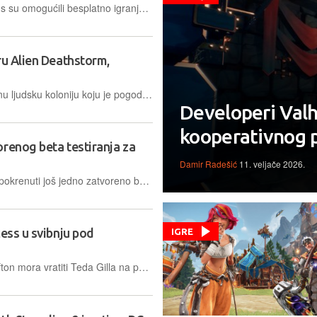
Krafton i razvojni tim Unknown Worlds su omogućili besplatno igranje prve Subnautice do 6. travnja na Epic Games Storeu i Steamu, a idući vikend takvu će priliku dobiti vlasnici Xboxa
ru Alien Deathstorm,
Alien Deathstorm vodi nas na udaljenu ljudsku koloniju koju je pogodila katastrofalna oluja, a kao da ni to nije dovoljno, pod najezdom je ne baš prijateljskih vanzemaljaca
Developeri Val
kooperativnog 
renog beta testiranja za
Damir Radešić
11. veljače 2026.
Gaijin Entertainment ovog će tjedna pokrenuti još jedno zatvoreno beta testiranje za War Thunder Infantry, koji u ovu franšizu uvodi pješačko napucavanje
cess u svibnju pod
IGRE
Dan nakon što je sud odlučio da Krafton mora vratiti Teda Gilla na poziciju šefa Unknown Worldsa, najavljen je ulazak Subnautice 2 u program ranog pristupa