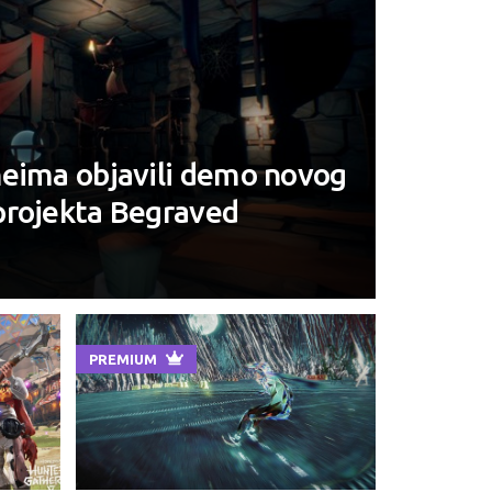
heima objavili demo novog
projekta Begraved
PREMIUM