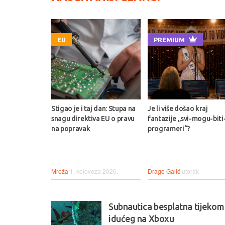
EU
PREMIUM
Stigao je i taj dan: Stupa na
Je li više došao kraj
snagu direktiva EU o pravu
fantazije „svi-mogu-biti
na popravak
programeri“?
Mreža
1. kolovoza 2026.
Drago Galić
utorak
Subnautica besplatna tijekom
idućeg na Xboxu