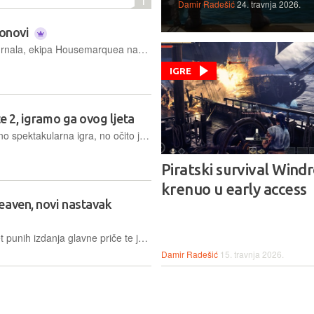
1
Damir Radešić
24. travnja 2026.
 ponovi
Nakon odličnog i nepraštajućeg Returnala, ekipa Housemarquea nam predstavlja svoj novi projekt koji je građen na istim temeljima, ali uz primjetno olakšavanje napretka
IGRE
te 2, igramo ga ovog ljeta
Aliens: Fireteam Elite nije bila posebno spektakularna igra, no očito je ostvarila pozitivan financijski rezultat s obzirom na to da je jučer najavljen njezin nastavak
Piratski survival Wind
krenuo u early access
eaven, novi nastavak
Serijal Yakuza do sada je dobio devet punih izdanja glavne priče te još više spin-offova, a ove zime imat ćemo priliku zaigrati i novo poglavlje koje nas vodi u vrijeme nastanka Tojo klana
Damir Radešić
15. travnja 2026.