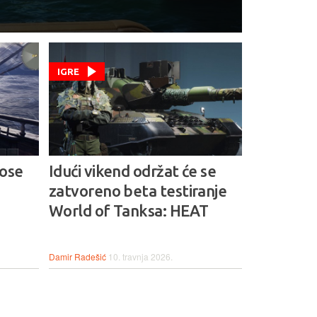
IGRE
rose
Idući vikend održat će se
zatvoreno beta testiranje
World of Tanksa: HEAT
Damir Radešić
10. travnja 2026.