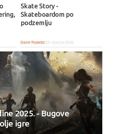
io
Skate Story -
ring,
Skateboardom po
podzemlju
Damir Radešić
29. siječnja 2026.
ine 2025. - Bugove
olje igre