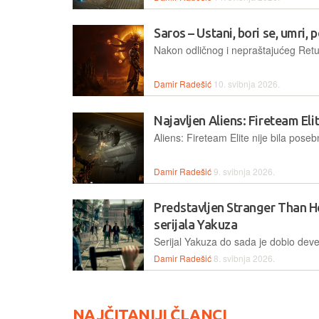
Saros – Ustani, bori se, umri,
Damir Radešić
10. svibnja 2026.
Najavljen Aliens: Fireteam Eli
Damir Radešić
9. svibnja 2026.
Predstavljen Stranger Than H
serijala Yakuza
Damir Radešić
8. svibnja 2026.
NAJČITANIJI ČLANCI