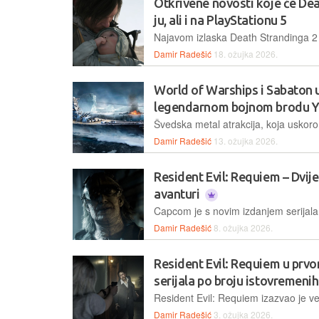
Otkrivene novosti koje će Dea
ju, ali i na PlayStationu 5
Damir Radešić
18. ožujka 2026.
World of Warships i Sabaton 
legendarnom bojnom brodu 
Damir Radešić
13. ožujka 2026.
Resident Evil: Requiem – Dvije
avanturi
Damir Radešić
8. ožujka 2026.
Resident Evil: Requiem u prv
serijala po broju istovremenih
Damir Radešić
3. ožujka 2026.