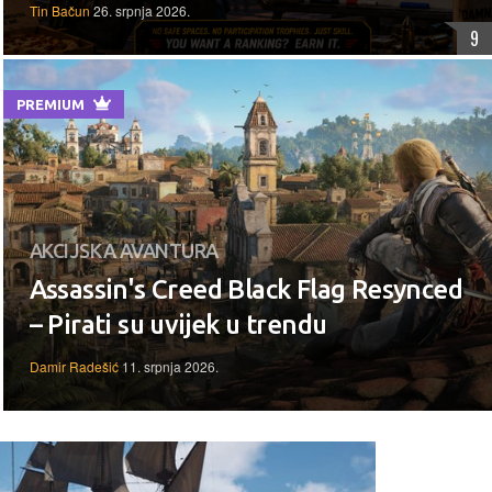
Tin Bačun
26. srpnja 2026.
9
PREMIUM
AKCIJSKA AVANTURA
Assassin's Creed Black Flag Resynced
– Pirati su uvijek u trendu
Damir Radešić
11. srpnja 2026.