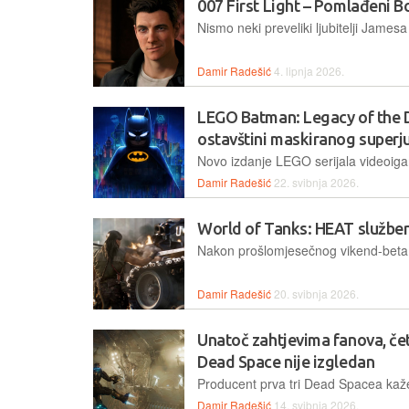
007 First Light – Pomlađeni 
Damir Radešić
4. lipnja 2026.
LEGO Batman: Legacy of the D
ostavštini maskiranog super
Damir Radešić
22. svibnja 2026.
World of Tanks: HEAT službeno
Damir Radešić
20. svibnja 2026.
Unatoč zahtjevima fanova, čet
Dead Space nije izgledan
Damir Radešić
14. svibnja 2026.