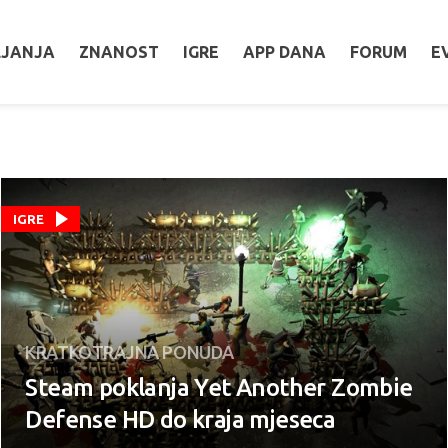
LJANJA
ZNANOST
IGRE
APP DANA
FORUM
E
IGRE
KRATKOTRAJNA PONUDA
Steam poklanja Yet Another Zombie
Defense HD do kraja mjeseca