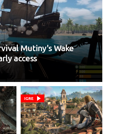
urvival Mutiny's Wake
arly access
IGRE