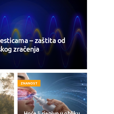
esticama – zaštita od
kog zračenja
ZNANOST
Hoće li cjepivo u obliku