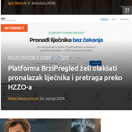
Igor Berecki
2. kolovoza 2026.
27
INTERNET
RAZGOVOR S OSNIVAČEM
Platforma BrziPregled želi olakšati
pronalazak liječnika i pretraga preko
HZZO-a
Matej Markovinović
30. srpnja 2026.