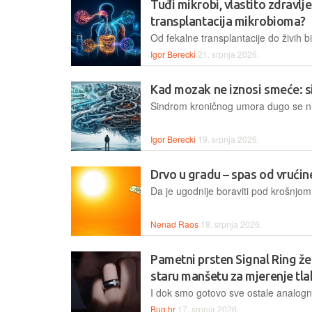
Tuđi mikrobi, vlastito zdravlje
transplantacija mikrobioma?
Igor Berecki
21. srpnja 2026.
Kad mozak ne iznosi smeće: 
Igor Berecki
19. srpnja 2026.
Drvo u gradu – spas od vrućin
Nenad Raos
18. srpnja 2026.
Pametni prsten Signal Ring že
staru manšetu za mjerenje tl
Bug.hr
17. srpnja 2026.