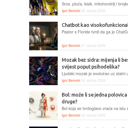
Igor Berecki
28. srpnja 2026.
Chatbot kao visokofunkcional
Igor Berecki
27. srpnja 2026.
Mozak bez sidra: mijenja li be
svijest poput psihodelika?
Igor Berecki
26. srpnja 2026.
Bol: može li se jedna polovica 
druge?
Igor Berecki
23. srpnja 2026.