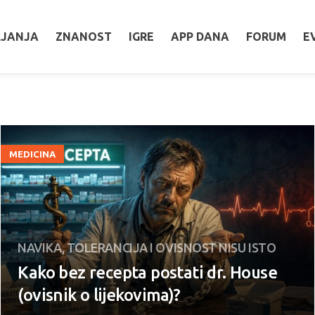
LJANJA
ZNANOST
IGRE
APP DANA
FORUM
E
MEDICINA
NAVIKA, TOLERANCIJA I OVISNOST NISU ISTO
Kako bez recepta postati dr. House
(ovisnik o lijekovima)?