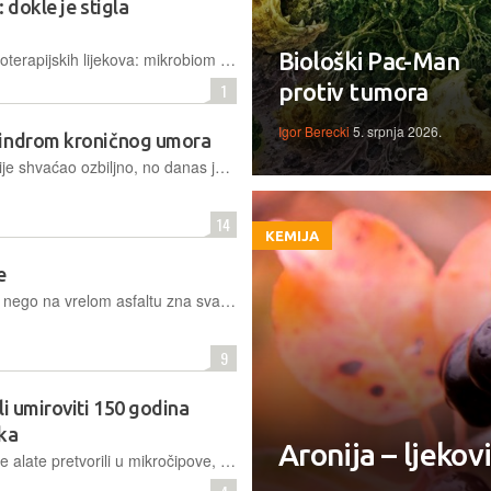
: dokle je stigla
Biološki Pac-Man
Od fekalne transplantacije do živih bioterapijskih lijekova: mikrobiom je iz crijeva stigao na kožu, u nos, pluća i metabolizam, ali još nije čarobni lijek nego osjetljiva unutarnja ekologija.
protiv tumora
1
Igor Berecki
5. srpnja 2026.
sindrom kroničnog umora
Sindrom kroničnog umora dugo se nije shvaćao ozbiljno, no danas je jasno da nije riječ o lijenosti ili slaboj kondiciji nego o složenom poremećaju živčanog, imunološkog i energetskog sustava
14
KEMIJA
e
Da je ugodnije boraviti pod krošnjom nego na vrelom asfaltu zna svatko, ali ne zna koliko je to unosno i za zdravlje korisno. To znaju znanstvenici – jer su istraživali. Vrlo egzaktno, dakako
9
li umiroviti 150 godina
aka
Aronija – ljekovi
I dok smo gotovo sve ostale analogne alate pretvorili u mikročipove, mjerenje tlaka ostalo je tvrdoglavo vezano za napuhavanje platna