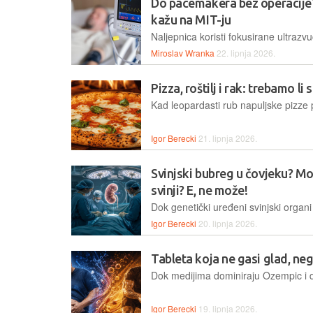
Do pacemakera bez operacije?
kažu na MIT-ju
Miroslav Wranka
22. lipnja 2026.
Pizza, roštilj i rak: trebamo li
Igor Berecki
21. lipnja 2026.
Svinjski bubreg u čovjeku? Mo
svinji? E, ne može!
Igor Berecki
20. lipnja 2026.
Tableta koja ne gasi glad, neg
Igor Berecki
19. lipnja 2026.