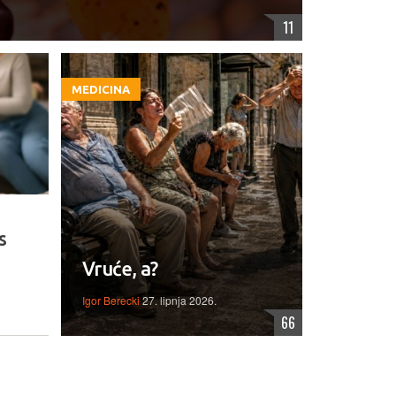
11
MEDICINA
s
Vruće, a?
Igor Berecki
27. lipnja 2026.
66