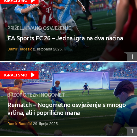
IGRALI SMO
PRIŽELJKIVANO OSVJEŽENJE
EA Sports FC 26 – Jedna igra na dva načina
Damir Radešić
2. listopada 2025.
1
IGRALI SMO
BRZOPOTEZNI NOGOMET
Rematch – Nogometno osvježenje s mnogo
vrlina, ali i poprilično mana
Damir Radešić
29. lipnja 2025.
1