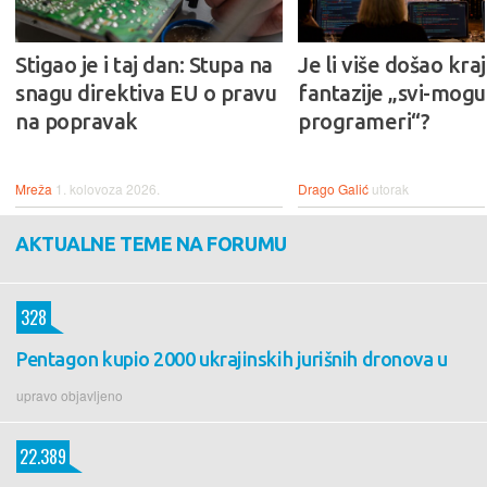
Stigao je i taj dan: Stupa na
Je li više došao kraj
snagu direktiva EU o pravu
fantazije „svi-mogu-
na popravak
programeri“?
Mreža
1. kolovoza 2026.
Drago Galić
utorak
AKTUALNE TEME NA FORUMU
328
Pentagon kupio 2000 ukrajinskih jurišnih dronova u
upravo objavljeno
22.389