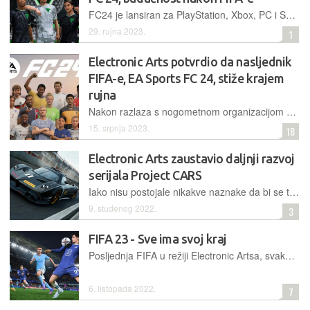
FC24 je lansiran za PlayStation, Xbox, PC i Switch. Dolazi s HyperMotion V tehnologijom koja koristi podatke iz stvarnog svijeta tako da se igrači kreću kao u stvarnom svijetu
29. rujna 2023.
1
Electronic Arts potvrdio da nasljednik
FIFA-e, EA Sports FC 24, stiže krajem
rujna
Nakon razlaza s nogometnom organizacijom FIFA, Electronic Arts užurbano radi na dovršavanju vlastitog nogometnog serijala EA Sports FC čiji prvi dio stiže 29. rujna
15. srpnja 2023.
18
Electronic Arts zaustavio daljnji razvoj
serijala Project CARS
Iako nisu postojale nikakve naznake da bi se to moglo dogoditi, Electronic Arts je objavio kako zaustavlja sve daljnje akcije i investicije vezane uz Project CARS
9. studenog 2022.
3
FIFA 23 - Sve ima svoj kraj
Posljednja FIFA u režiji Electronic Artsa, svakako je najmasivnije izdanje ovog serijala, no samo će zagriženi fanovi primijetiti razlike u odnosu na prethodnika, što postavlja pitanje isplativosti
6. listopada 2022.
7