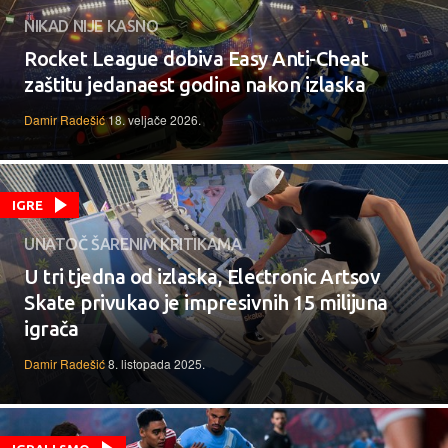
NIKAD NIJE KASNO
Rocket League dobiva Easy Anti-Cheat
zaštitu jedanaest godina nakon izlaska
Damir Radešić
18. veljače 2026.
IGRE
UNATOČ ŠARENIM KRITIKAMA
U tri tjedna od izlaska, Electronic Artsov
Skate privukao je impresivnih 15 milijuna
igrača
Damir Radešić
8. listopada 2025.