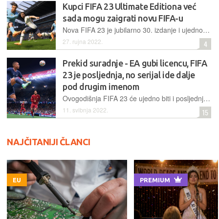
Kupci FIFA 23 Ultimate Editiona već
sada mogu zaigrati novu FIFA-u
Nova FIFA 23 je jubilarno 30. izdanje i ujedno posljednje na kojem radi Electronic Arts, i premda je na našem tržištu službeno zakazana za 1. listopad, kupci Ultimate Editiona je mogu već zaigrati
27. rujna 2022.
4
Prekid suradnje - EA gubi licencu, FIFA
23 je posljednja, no serijal ide dalje
pod drugim imenom
Ovogodišnja FIFA 23 će ujedno biti i posljednja pod tim imenom obzirom da Electronic Arts gubi licencu, no nastavit će objavljivati nogometne simulacije pod novim imenom EA Sports FC
11. svibnja 2022.
15
NAJČITANIJI ČLANCI
EU
PREMIUM