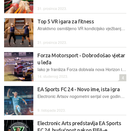
31. prosinca 2023.
Top 5 VR igara za fitness
Atraktivno osmišljeno VR kondicijsko vježbanje i ritmički zadaci, uz (ponekad) glazbenu pozadinu, dosta je motivirajuće - nama je ovaj način vježbanja puno zanimljiviji od odlaska u neku dvoranu i grupnog skakutanja
31. prosinca 2023.
Forza Motorsport - Dobrodošao vjetar
u leđa
Iako je franšiza Forza dobivala nova Horizon izdanja svako malo, njezin začetnik Motorsport, pauzirao je šest godina s novim izdankom, i red je da provjerimo je li ga bilo vrijedno čekati
14. studenog 2023.
4
EA Sports FC 24 - Novo ime, ista igra
Electronic Artsov nogometni serijal ove godine premijerno stiže pod novim imenom, no u suštini, to je lagano nadograđena prošlogodišnja FIFA, sa svim svojim manama i vrlinama
9. listopada 2023.
Electronic Arts predstavlja EA Sports
FC 24, budućnost nakon FIFA-e