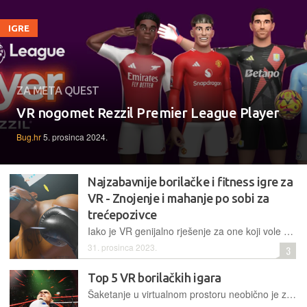
IGRE
ZA META QUEST
VR nogomet Rezzil Premier League Player
Bug.hr
5. prosinca 2024.
Najzabavnije borilačke i fitness igre za
VR - Znojenje i mahanje po sobi za
trećepozivce
Iako je VR genijalno rješenje za one koji vole simulacije i taktički FPS, ali i za one koji samo vole gledati VR filmove ili filmove na „velikom“ VR ekranu, na tržištu je i priličan broj borilačkih igara i onih namijenjenih općenito vježbanju (hrvatski – fitness) koje obećavaju zabavu s VR naglavnikom dok stojimo i mašemo rukama i nogama po zraku, čučimo i izmičemo se neprijateljima ili preprekama i općenito se znojimo i zadišemo kao da smo stvarno nešto radili? Ima li to smisla? Ima, a evo i naših favorita
31. prosinca 2023.
3
Top 5 VR borilačkih igara
Šaketanje u virtualnom prostoru neobično je zabavno, ali i iznimno zahtjevno za naša, tek prividno snažna i sportski isklesana tijela (svaka čast izuzecima)