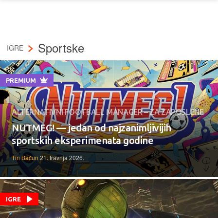
Sportske
IGRE
PREMIUM
ALTERNATIVNI FOOTBALL MANAGER – ZA ZAPOSLENE
NUTMEG! — jedan od najzanimljivijih
sportskih eksperimenata godine
Tin Bačun
21. travnja 2026.
IGRE