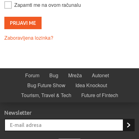
Zapamti me na ovom računalu
Zaboravljena lozinka?
Forum
Bug
Mreža
Autonet
Bug Future Show
Idea Knockout
Tourism, Travel & Tech
Future of Fintech
Newsletter