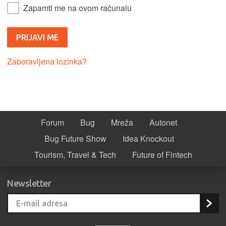
Zapamti me na ovom računalu
Zaboravljena lozinka?
Forum
Bug
Mreža
Autonet
Bug Future Show
Idea Knockout
Tourism, Travel & Tech
Future of Fintech
Newsletter