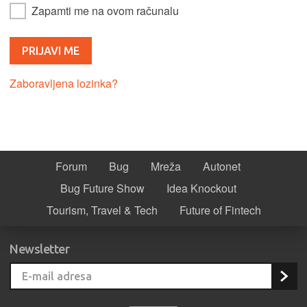
Zapamti me na ovom računalu
Zaboravljena lozinka?
Forum
Bug
Mreža
Autonet
Bug Future Show
Idea Knockout
Tourism, Travel & Tech
Future of Fintech
Newsletter