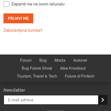
Zapamti me na ovom računalu
Zaboravljena lozinka?
Forum
Bug
Mreža
Autonet
Bug Future Show
Idea Knockout
Tourism, Travel & Tech
Future of Fintech
Newsletter