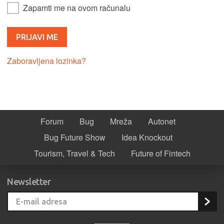
Zapamti me na ovom računalu
Zaboravljena lozinka?
Forum
Bug
Mreža
Autonet
Bug Future Show
Idea Knockout
Tourism, Travel & Tech
Future of Fintech
Newsletter