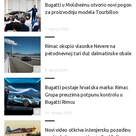
Bugatti u Molsheimu otvorio novi pogon
za proizvodnju modela Tourbillon
7. srpnja 2026.
Rimac okupio vlasnike Nevere na
petodnevnoj turi duž dalmatinske obale
1
9. lipnja 2026.
Bugatti postaje hrvatska marka: Rimac
Grupa preuzima potpunu kontrolu u
Bugatti Rimcu
66
24. travnja 2026.
Novi video otkriva inženjersku pozadinu