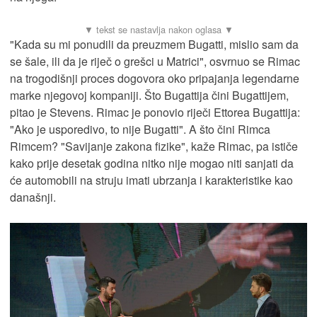
"Kada su mi ponudili da preuzmem Bugatti, mislio sam da
se šale, ili da je riječ o grešci u Matrici", osvrnuo se Rimac
na trogodišnji proces dogovora oko pripajanja legendarne
marke njegovoj kompaniji. Što Bugattija čini Bugattijem,
pitao je Stevens. Rimac je ponovio riječi Ettorea Bugattija:
"Ako je usporedivo, to nije Bugatti". A što čini Rimca
Rimcem? "Savijanje zakona fizike", kaže Rimac, pa ističe
kako prije desetak godina nitko nije mogao niti sanjati da
će automobili na struju imati ubrzanja i karakteristike kao
današnji.