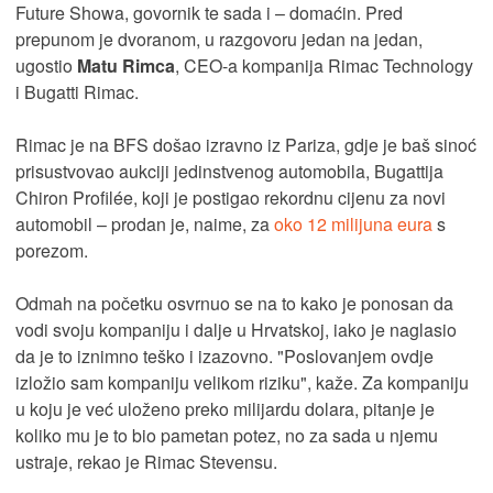
Future Showa, govornik te sada i – domaćin. Pred
prepunom je dvoranom, u razgovoru jedan na jedan,
ugostio
Matu Rimca
, CEO-a kompanija Rimac Technology
i Bugatti Rimac.
Rimac je na BFS došao izravno iz Pariza, gdje je baš sinoć
prisustvovao aukciji jedinstvenog automobila, Bugattija
Chiron Profilée, koji je postigao rekordnu cijenu za novi
automobil – prodan je, naime, za
oko 12 milijuna eura
s
porezom.
Odmah na početku osvrnuo se na to kako je ponosan da
vodi svoju kompaniju i dalje u Hrvatskoj, iako je naglasio
da je to iznimno teško i izazovno. "Poslovanjem ovdje
izložio sam kompaniju velikom riziku", kaže. Za kompaniju
u koju je već uloženo preko milijardu dolara, pitanje je
koliko mu je to bio pametan potez, no za sada u njemu
ustraje, rekao je Rimac Stevensu.