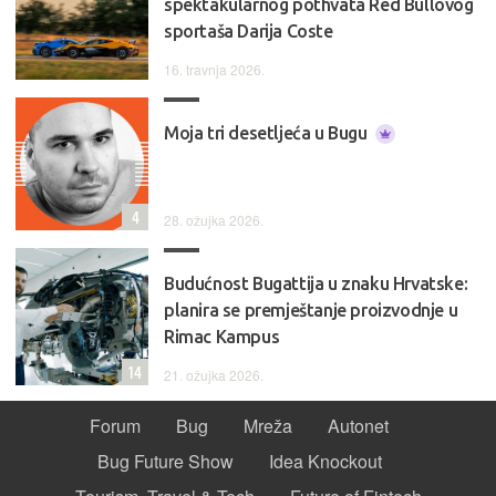
spektakularnog pothvata Red Bullovog
sportaša Darija Coste
16. travnja 2026.
Moja tri desetljeća u Bugu
4
28. ožujka 2026.
Budućnost Bugattija u znaku Hrvatske:
planira se premještanje proizvodnje u
Rimac Kampus
14
21. ožujka 2026.
Forum
Bug
Mreža
Autonet
Bug Future Show
Idea Knockout