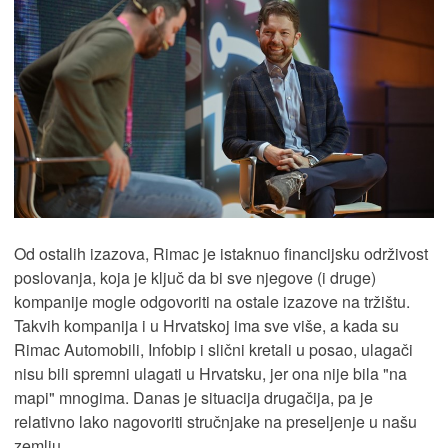
Od ostalih izazova, Rimac je istaknuo financijsku održivost
poslovanja, koja je ključ da bi sve njegove (i druge)
kompanije mogle odgovoriti na ostale izazove na tržištu.
Takvih kompanija i u Hrvatskoj ima sve više, a kada su
Rimac Automobili, Infobip i slični kretali u posao, ulagači
nisu bili spremni ulagati u Hrvatsku, jer ona nije bila "na
mapi" mnogima. Danas je situacija drugačija, pa je
relativno lako nagovoriti stručnjake na preseljenje u našu
zemlju.