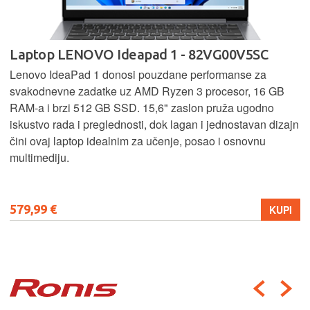
Laptop LENOVO Ideapad 1 - 82VG00V5SC
Lenovo IdeaPad 1 donosi pouzdane performanse za
svakodnevne zadatke uz AMD Ryzen 3 procesor, 16 GB
RAM-a i brzi 512 GB SSD. 15,6" zaslon pruža ugodno
iskustvo rada i preglednosti, dok lagan i jednostavan dizajn
čini ovaj laptop idealnim za učenje, posao i osnovnu
multimediju.
579,99 €
KUPI