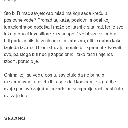
Što bi Rimac savjetovao mladima koji sada kreću u
poslovne vode? Pronađite, kaže, poslovni model koji
funkcionira od početka i može se kasnije skalirati, jer je sve
teže pronaći investitore za startupe. "Ne bi svatko trebao
biti poduzetnik, to većinom nije zabavno, niti je dobro kako
izgleda izvana. U tom slučaju morate biti spremni žrtvovati
sve, pa stoga biti nečiji zaposlenik i tako rasti i nije loš
izbor", poručio je.
Onima koji su već u poslu, savjetuje da ne brinu o
razvodnjavanju udjela ili rasprodaji kompanije – gradite
svoje poslove zajedno, a kada će kompanija rasti, rast ćete
svi zajedno.
VEZANO