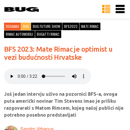
DOGAĐAJI
BUG
BUG FUTURE SHOW
BFS2023
MATE RIMAC
RIMAC AUTOMOBILI
BUGATTI RIMAC
BFS 2023: Mate Rimac je optimist u
vezi budućnosti Hrvatske
Još jedan intervju uživo na pozornici BFS-a, ovoga
puta američki novinar Tim Stevens imao je priliku
razgovarati s Matom Rimcem, kojeg našoj publici nije
potrebno posebno predstavljati
Sandro Vrbanus