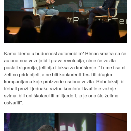
Kamo idemo u budućnost automobila? Rimac smatra da će
autonomna vožnja biti prava revolucija, čime će vozila
postati sigurnija, jeftinija i lakša za korištenje: "Tome i sami
želimo pridonijeti, a ne biti konkurenti Tesli ili drugim
kompanijama koje proizvode osobna vozila. Robotaksiji bi
trebali pružiti jednaku razinu komfora i kvalitete vožnje
svima, bili oni školarci ili milijarderi, to je ono što želimo
ostvariti".