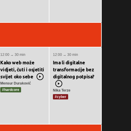
12:00 → 30 min
12:00 → 30 min
Kako web može
Ima li digitalne
vidjeti, čuti i osjetiti
transformacije bez
svijet oko sebe
digitalnog potpisa?
Video
Mensur Duraković
Video
#hardcore
Nika Terze
#cyber