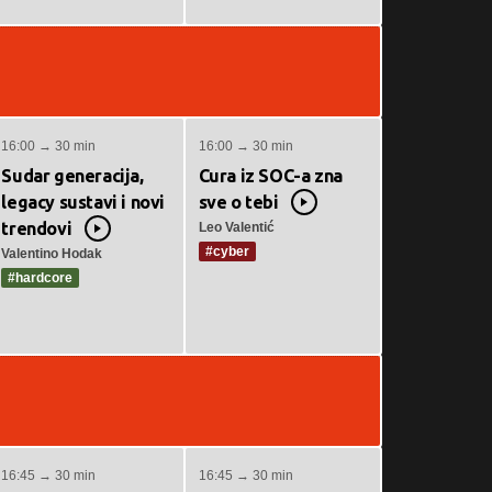
16:00 → 30 min
16:00 → 30 min
Sudar generacija,
Cura iz SOC-a zna
legacy sustavi i novi
sve o tebi
Video
trendovi
Leo Valentić
Video
#cyber
Valentino Hodak
#hardcore
16:45 → 30 min
16:45 → 30 min