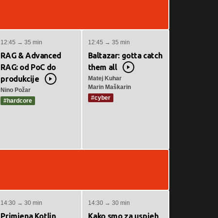
12:45 → 35 min
12:45 → 35 min
RAG & Advanced
Baltazar: gotta catch
RAG: od PoC do
them all
Video
produkcije
Matej Kuhar
Video
Marin Maškarin
Nino Požar
#cyber
#hardcore
14:30 → 30 min
14:30 → 30 min
Primjena Kotlin
Kako smo za uspjeh