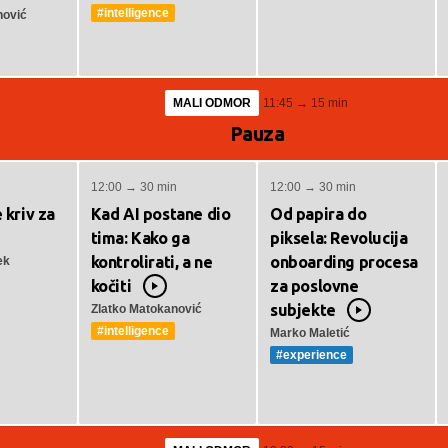
ideo
#intelligence
nović
MALI ODMOR
11:45 → 15 min
Pauza
12:00 → 30 min
12:00 → 30 min
e kriv za
Kad AI postane dio
Od papira do
tima: Kako ga
piksela: Revolucija
o
kontrolirati, a ne
onboarding procesa
ek
kočiti
za poslovne
Video
subjekte
Zlatko Matokanović
Video
#intelligence
Marko Maletić
#experience