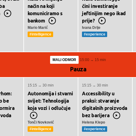
ba
način na koji
čini investiranje
a
komuniciramo s
jeftinijim nego ikad
Video
bankom
prije?
Video
Video
Mario Marić
Ivana Drlje
#intelligence
#experience
MALI ODMOR
15:00 → 15 min
Pauza
15:15 → 30 min
15:15 → 30 min
vrhom:
Autonomija i stvarni
Accessibility u
o be
svijet: Tehnologija
praksi: stvaranje
ormira
koja vozi i odlučuje
digitalnih proizvoda
zvoda
bez barijera
Video
Video
Tonči Novković
Helena Klepo
#intelligence
#experience