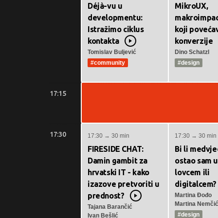
Déjà-vu u
MikroUX,
developmentu:
makroimpac
Istražimo ciklus
koji poveća
kontakta
konverzije
Video
Tomislav Buljević
Dino Schatzl
#community
#design
17:15
17:30
17:30 → 30 min
17:30 → 30 min
FIRESIDE CHAT:
Bi li medvje
Damin gambit za
ostao sam u
hrvatski IT - kako
lovcem ili
izazove pretvoriti u
digitalcem?
prednost?
Martina Đođo
Video
Martina Nemči
Tajana Barančić
#design
Ivan Bešlić