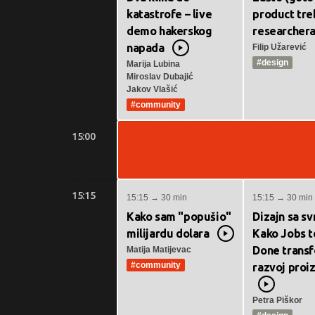
katastrofe – live
product tre
demo hakerskog
researcher
napada
Filip Užarević
Video
#design
Marija Lubina
Miroslav Dubajić
Jakov Vlašić
#community
15:00
15:15
15:15 → 30 min
15:15 → 30 min
Kako sam "popušio"
Dizajn sa s
milijardu dolara
Kako Jobs t
Video
Done transf
Matija Matijevac
#community
razvoj proi
Video
Petra Piškor