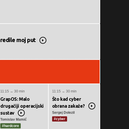
redile moj put
Video
11:15 → 30 min
11:15 → 30 min
GrapOS: Malo
Što kad cyber
drugačiji operacijski
obrana zakaže?
Video
sustav
Sergej Dolezil
Video
#cyber
Tomislav Mamić
#hardcore