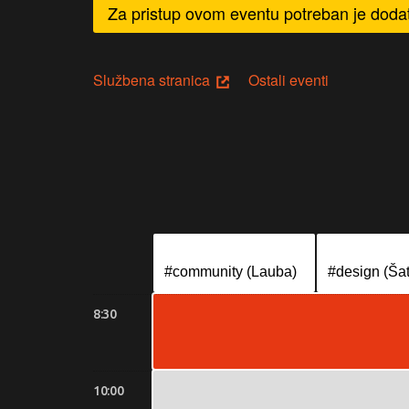
Za pristup ovom eventu potreban je dodat
Službena stranica
Ostali eventi
#community (Lauba)
#design (Šat
8:30
10:00