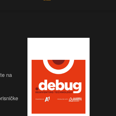
ite na
risničke