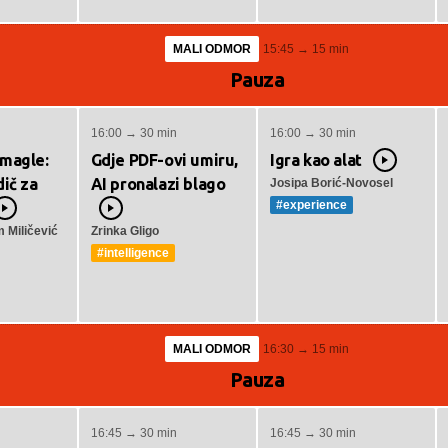
MALI ODMOR
15:45 → 15 min
Pauza
16:00 → 30 min
16:00 → 30 min
 magle:
Gdje PDF-ovi umiru,
Igra kao alat
Video
dič za
AI pronalazi blago
Josipa Borić-Novosel
#experience
Video
Video
 Miličević
Zrinka Gligo
#intelligence
MALI ODMOR
16:30 → 15 min
Pauza
16:45 → 30 min
16:45 → 30 min