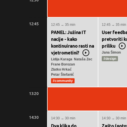
12:30
12:45
12:45 → 35 min
12:45 → 35 min
PANEL: Južina IT
User feedba
nacije - kako
pretvoriti k
kontinuirano rasti na
priliku
V
vjetrometini?
Jana Šimon
Video
#design
Lidija Karaga
Nataša Zec
Frane Borozan
Zlatko Hrkać
Petar Štefanić
#community
13:20
14:30
14:30 → 30 min
14:30 → 30 min
Dva klika do
Zašto (goto