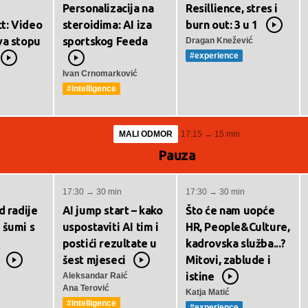
Personalizacija na
Resillience, stres i
t: Video
steroidima: AI iza
burn out: 3 u 1
Video
va stopu
sportskog Feeda
Dragan Knežević
#experience
Video
Video
Ivan Crnomarković
#intelligence
MALI ODMOR
17:15 → 15 min
Pauza
17:30 → 30 min
17:30 → 30 min
d radije
AI jump start – kako
Što će nam uopće
 šumi s
uspostaviti AI tim i
HR, People&Culture,
postići rezultate u
kadrovska služba...?
šest mjeseci
Mitovi, zablude i
Video
Video
istine
Aleksandar Raić
Video
ć
Ana Terović
Katja Matić
#intelligence
#experience