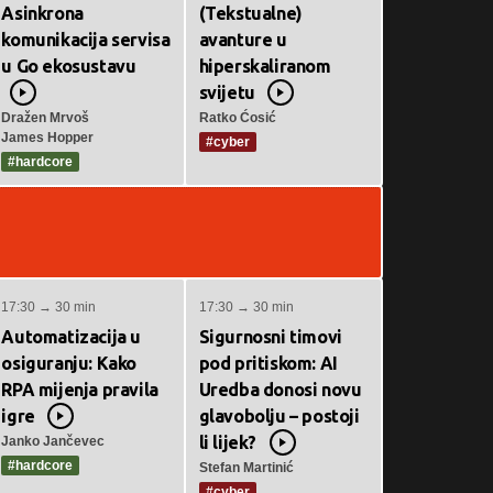
Asinkrona
(Tekstualne)
komunikacija servisa
avanture u
u Go ekosustavu
hiperskaliranom
svijetu
Video
Video
Dražen Mrvoš
Ratko Ćosić
James Hopper
#cyber
#hardcore
17:30 → 30 min
17:30 → 30 min
Automatizacija u
Sigurnosni timovi
osiguranju: Kako
pod pritiskom: AI
RPA mijenja pravila
Uredba donosi novu
igre
glavobolju – postoji
Video
li lijek?
Janko Jančevec
Video
#hardcore
Stefan Martinić
#cyber