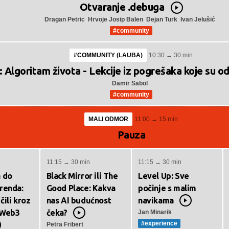
Otvaranje .debuga
Video
Dragan Petric
Hrvoje Josip Balen
Dejan Turk
Ivan Jelušić
#community
#COMMUNITY (LAUBA)
10:30 → 30 min
lgoritam života - Lekcije iz pogrešaka koje su od
Damir Sabol
#community
MALI ODMOR
11:00 → 15 min
Pauza
11:15 → 30 min
11:15 → 30 min
 do
Black Mirror ili The
Level Up: Sve
renda:
Good Place: Kakva
počinje s malim
čili kroz
nas AI budućnost
navikama
Video
 Web3
čeka?
Jan Minarik
Video
#experience
Petra Fribert