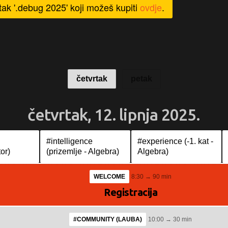
ak '.debug 2025' koji možeš kupiti
ovdje
.
četvrtak
petak
četvrtak, 12. lipnja 2025.
#intelligence
#experience (-1. kat -
or)
(prizemlje - Algebra)
Algebra)
WELCOME
8:30 → 90 min
Registracija
#COMMUNITY (LAUBA)
10:00 → 30 min