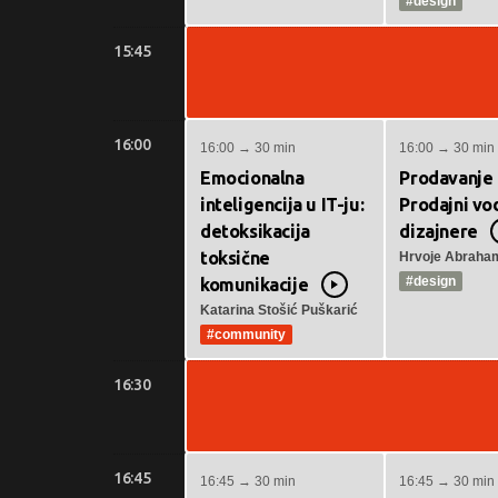
#design
15:45
16:00
16:00 → 30 min
16:00 → 30 min
Emocionalna
Prodavanje
inteligencija u IT-ju:
Prodajni vo
detoksikacija
dizajnere
toksične
Hrvoje Abraham
#design
komunikacije
Video
Katarina Stošić Puškarić
#community
16:30
16:45
16:45 → 30 min
16:45 → 30 min