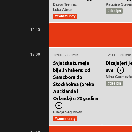
Video
V
Davor Tremac
Katarina Stepa
Luka Abrus
#design
#community
11:45
12:00
12:00 → 30 min
12:00 → 30 min
Svjetska turneja
Dizajn(er) j
bijelih hakera: od
sve
Vide
Samobora do
Mirta Germovš
#design
Stockholma (preko
Aucklanda i
Orlanda) u 20 godina
Video
Hrvoje Šegudović
#community