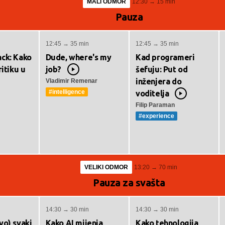
MALI ODMOR
12:30 → 15 min
Pauza
12:45 → 35 min
12:45 → 35 min
ck: Kako
Dude, where's my
Kad programeri
ritiku u
job?
šefuju: Put od
Video
inženjera do
Vladimir Remenar
ideo
#intelligence
voditelja
Video
Filip Paraman
#experience
VELIKI ODMOR
13:20 → 70 min
Pauza za svašta
14:30 → 30 min
14:30 → 30 min
vo) svaki
Kako AI mijenja
Kako tehnologija