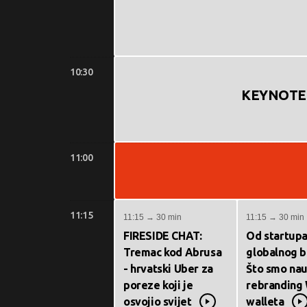
10:30
KEYNOTE: A
11:00
11:15
11:15 → 30 min
11:15 → 30 min
FIRESIDE CHAT:
Od startupa
Tremac kod Abrusa
globalnog b
- hrvatski Uber za
Što smo nau
poreze koji je
rebranding
osvojio svijet
walleta