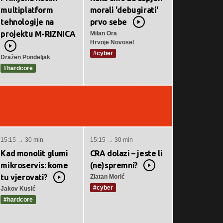
multiplatform
morali 'debugirati'
tehnologije na
prvo sebe
Video
projektu M-RIZNICA
Milan Ora
Hrvoje Novosel
Video
#cyber
Dražen Pondeljak
#hardcore
15:15 → 30 min
15:15 → 30 min
Kad monolit glumi
CRA dolazi – jeste li
mikroservis: kome
(ne)spremni?
Video
tu vjerovati?
Zlatan Morić
Video
#cyber
Jakov Kusić
#hardcore