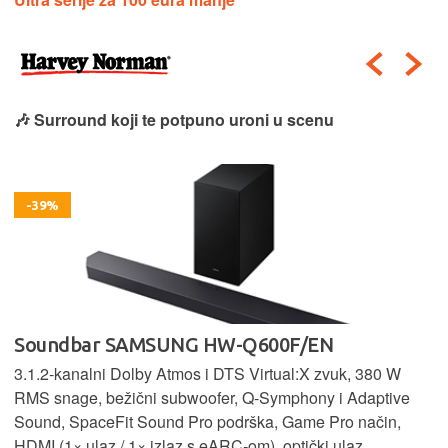
🎶 Surround koji te potpuno uroni u scenu
-39%
Soundbar SAMSUNG HW-Q600F/EN
3.1.2‑kanalni Dolby Atmos i DTS Virtual:X zvuk, 380 W
RMS snage, bežični subwoofer, Q‑Symphony i Adaptive
Sound, SpaceFit Sound Pro podrška, Game Pro način,
HDMI (1× ulaz / 1× izlaz s eARC‑om), optički ulaz,