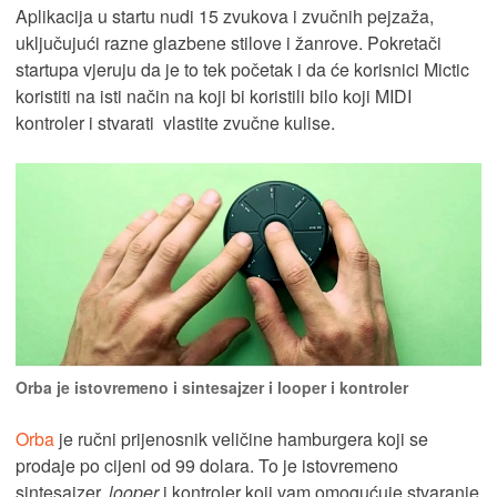
Aplikacija u startu nudi 15 zvukova i zvučnih pejzaža,
uključujući razne glazbene stilove i žanrove. Pokretači
startupa vjeruju da je to tek početak i da će korisnici Mictic
koristiti na isti način na koji bi koristili bilo koji MIDI
kontroler i stvarati vlastite zvučne kulise.
Orba je istovremeno i sintesajzer i looper i kontroler
Orba
je ručni prijenosnik veličine hamburgera koji se
prodaje po cijeni od 99 dolara. To je istovremeno
sintesajzer,
looper
i kontroler koji vam omogućuje stvaranje