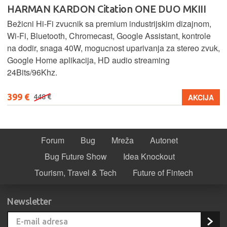
HARMAN KARDON Citation ONE DUO MKIII
Bežicni Hi-Fi zvucnik sa premium industrijskim dizajnom,
Wi-Fi, Bluetooth, Chromecast, Google Assistant, kontrole
na dodir, snaga 40W, mogucnost uparivanja za stereo zvuk,
Google Home aplikacija, HD audio streaming
24Bits/96Khz.
399 €
AKCIJA
448 €
Forum
Bug
Mreža
Autonet
Bug Future Show
Idea Knockout
Tourism, Travel & Tech
Future of Fintech
Newsletter