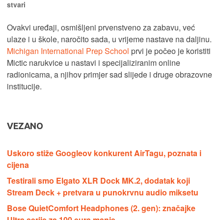
stvari
Ovakvi uređaji, osmišljeni prvenstveno za zabavu, već
ulaze i u škole, naročito sada, u vrijeme nastave na daljinu.
Michigan International Prep School
prvi je počeo je koristiti
Mictic narukvice u nastavi i specijaliziranim online
radionicama, a njihov primjer sad slijede i druge obrazovne
institucije.
VEZANO
Uskoro stiže Googleov konkurent AirTagu, poznata i
cijena
Testirali smo Elgato XLR Dock MK.2, dodatak koji
Stream Deck + pretvara u punokrvnu audio miksetu
Bose QuietComfort Headphones (2. gen): značajke
Ultra serije za 100 eura manje