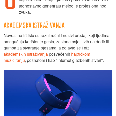
U
jednostavno generiraju melodije profesionalnog
zvuka.
AKADEMSKA ISTRAŽIVANJA
Novost na tržištu su razni ručni i nosivi uređaji koji ljudima
omogućuju korištenje gesta, zaslona osjetljivih na dodir ili
gumba za stvaranje pjesama, a pojavio se i niz
akademskih istraživanja
posvećenih
haptičkom
muziciranju
, poznatom i kao "Internet glazbenih stvari".