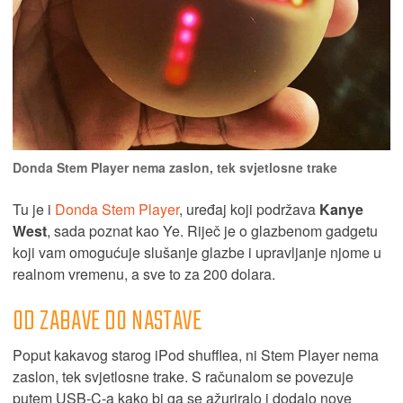
Donda Stem Player nema zaslon, tek svjetlosne trake
Tu je i
Donda Stem Player
, uređaj koji podržava
Kanye
West
, sada poznat kao Ye. Riječ je o glazbenom gadgetu
koji vam omogućuje slušanje glazbe i upravljanje njome u
realnom vremenu, a sve to za 200 dolara.
OD ZABAVE DO NASTAVE
Poput kakavog starog iPod shufflea, ni Stem Player nema
zaslon, tek svjetlosne trake. S računalom se povezuje
putem USB-C-a kako bi ga se ažuriralo i dodalo nove