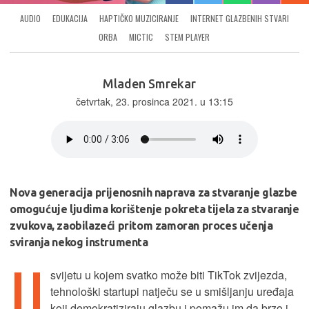
AUDIO
EDUKACIJA
HAPTIČKO MUZICIRANJE
INTERNET GLAZBENIH STVARI
ORBA
MICTIC
STEM PLAYER
Mladen Smrekar
četvrtak, 23. prosinca 2021. u 13:15
Nova generacija prijenosnih naprava za stvaranje glazbe
omogućuje ljudima korištenje pokreta tijela za stvaranje
zvukova, zaobilazeći pritom zamoran proces učenja
sviranja nekog instrumenta
svijetu u kojem svatko može biti TikTok zvijezda,
tehnološki startupi natječu se u smišljanju uređaja
koji demokratiziraju glazbu i pomažu im da brzo i