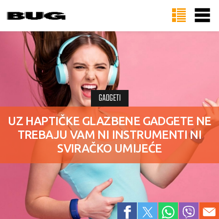
GADGETI
UZ HAPTIČKE GLAZBENE GADGETE NE
TREBAJU VAM NI INSTRUMENTI NI
SVIRAČKO UMIJEĆE