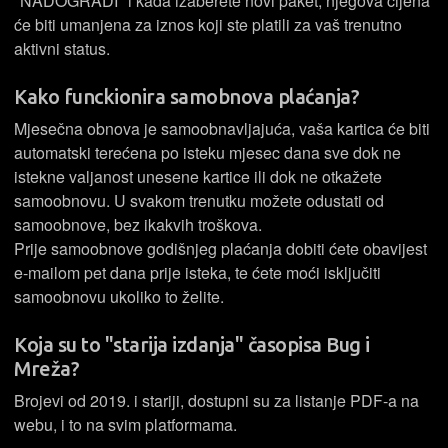
"NADOGRADI" i kada izaberete novi paket, njegova cijena
će biti umanjena za iznos koji ste platili za vaš trenutno
aktivni status.
Kako funckionira samobnova plaćanja?
Mjesečna obnova je samoobnavljajuća, vaša kartica će biti
automatski terećena po isteku mjesec dana sve dok ne
istekne valjanost unesene kartice ili dok ne otkažete
samoobnovu. U svakom trenutku možete odustati od
samoobnove, bez ikakvih troškova.
Prije samoobnove godišnjeg plaćanja dobiti ćete obavijest
e-mailom pet dana prije isteka, te ćete moći isključiti
samoobnovu ukoliko to želite.
Koja su to "starija izdanja" časopisa Bug i
Mreža?
Brojevi od 2019. i stariji, dostupni su za listanje PDF-a na
webu, i to na svim platformama.