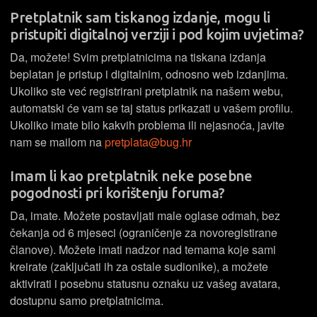
Pretplatnik sam tiskanog izdanje, mogu li
pristupiti digitalnoj verziji i pod kojim uvjetima?
Da, možete! Svim pretplatnicima na tiskana izdanja
beplatan je pristup i digitalnim, odnosno web izdanjima.
Ukoliko ste već registrirani pretplatnik na našem webu,
automatski će vam se taj status prikazati u vašem profilu.
Ukoliko imate bilo kakvih problema ili nejasnoća, javite
nam se mailom na
pretplata@bug.hr
Imam li kao pretplatnik neke posebne
pogodnosti pri korištenju foruma?
Da, imate. Možete postavljati male oglase odmah, bez
čekanja od 6 mjeseci (ograničenje za novoregistirane
članove). Možete imati nadzor nad temama koje sami
kreirate (zaključati ih za ostale sudionike), a možete
aktivirati i posebnu statusnu oznaku uz vašeg avatara,
dostupnu samo pretplatnicima.