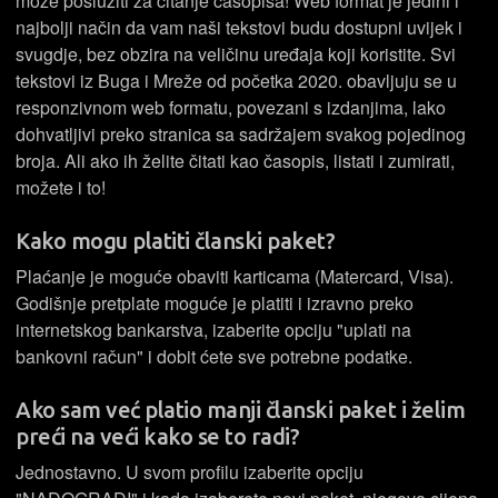
može poslužiti za čitanje časopisa! Web format je jedini i
najbolji način da vam naši tekstovi budu dostupni uvijek i
svugdje, bez obzira na veličinu uređaja koji koristite. Svi
tekstovi iz Buga i Mreže od početka 2020. obavljuju se u
responzivnom web formatu, povezani s izdanjima, lako
dohvatljivi preko stranica sa sadržajem svakog pojedinog
broja. Ali ako ih želite čitati kao časopis, listati i zumirati,
možete i to!
Kako mogu platiti članski paket?
Plaćanje je moguće obaviti karticama (Matercard, Visa).
Godišnje pretplate moguće je platiti i izravno preko
internetskog bankarstva, izaberite opciju "uplati na
bankovni račun" i dobit ćete sve potrebne podatke.
Ako sam već platio manji članski paket i želim
preći na veći kako se to radi?
Jednostavno. U svom profilu izaberite opciju