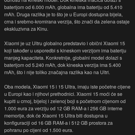
baterijom od 6.000 mAh, globalna ima bateriju od 5.410
mAh. Druga razlika je to što je u Europi dostupna bijela,
crna i srebrno-kromirana verzija, što znači da zelena ostaje
ekskluzivna za Kinu.
Xiaomi je uz Ultru globalno predstavio i obični Xiaomi 15
koji također u usporedbi s kineskom verzijom ima bateriju
manjeg kapaciteta. Konkretnije, globalni model dolazi s
baterijom od 5.240 mAh, dok kineska verzija ima 5.400
mAh, što i nije toliko značajna razlika kao na Ultri.
Oba modela, Xiaomi 15 i 15 Ultra, imaju iste početne cijene
u Europi kao i njihovi prethodnici. Xiaomi 15 moći će se
kupiti u crnoj, bijeloj i zelenoj boji s početnom cijenom od
1.000 eura za verziju od 12 GB RAM-a i 256 GB interne
memorije, dok će Xiaomi 15 Ultra biti dostupna u
konfiguraciji od 16 GB RAM-a i 512 GB prostora za
pohranu po cijeni od 1.500 eura.