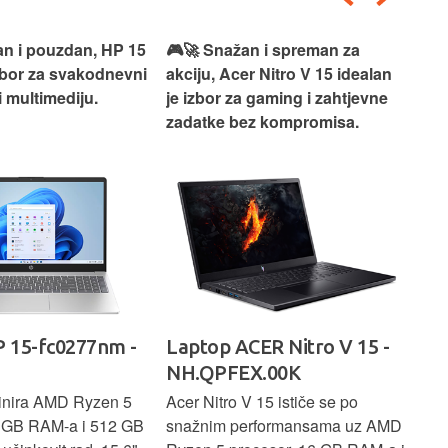
an i pouzdan, HP 15
🎮🚀 Snažan i spreman za
🎯⚡
izbor za svakodnevni
akciju, Acer Nitro V 15 idealan
Len
i multimediju.
je izbor za gaming i zahtjevne
vrh
zadatke bez kompromisa.
pro
rad
 15-fc0277nm -
Laptop ACER Nitro V 15 -
La
NH.QPFEX.00K
Sl
inira AMD Ryzen 5
Acer Nitro V 15 ističe se po
Len
6 GB RAM-a i 512 GB
snažnim performansama uz AMD
Ryz