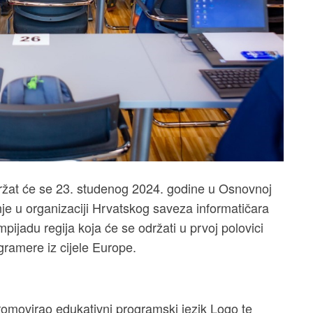
ržat će se 23. studenog 2024. godine u Osnovnoj
je u organizaciji Hrvatskog saveza informatičara
ijadu regija koja će se održati u prvoj polovici
gramere iz cijele Europe.
romovirao edukativni programski jezik Logo te