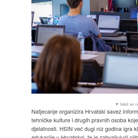
Natjecanje organizira Hrvatski savez infor
tehničke kulture i drugih pravnih osoba koj
djelatnosti. HSIN već dugi niz godina igra 
edukacije u Hrvatskoj, te je zahvaljujući 