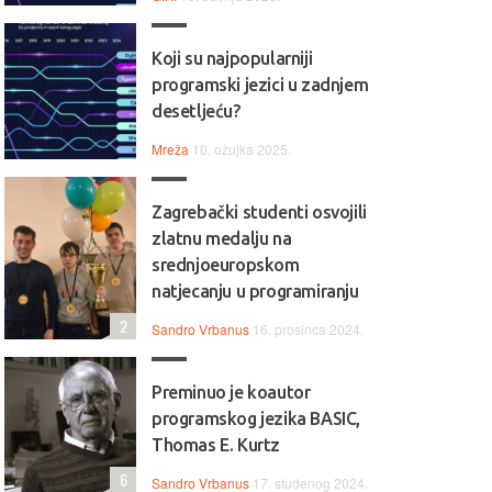
Koji su najpopularniji
programski jezici u zadnjem
desetljeću?
Mreža
10. ožujka 2025.
Zagrebački studenti osvojili
zlatnu medalju na
srednjoeuropskom
natjecanju u programiranju
2
Sandro Vrbanus
16. prosinca 2024.
Preminuo je koautor
programskog jezika BASIC,
Thomas E. Kurtz
6
Sandro Vrbanus
17. studenog 2024.