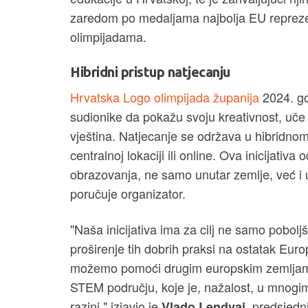
zaredom po medaljama najbolja EU repreze
olimpijadama.
Hibridni pristup natjecanju
Hrvatska Logo olimpijada županija
2024. go
sudionike da pokažu svoju kreativnost, uče 
vještina. Natjecanje se održava u hibridnom
centralnoj lokaciji ili online. Ova inicijat
obrazovanja, ne samo unutar zemlje, već i u
poručuje organizator.
"Naša inicijativa ima za cilj ne samo pobol
proširenje tih dobrih praksi na ostatak Eur
možemo pomoći drugim europskim zemljama 
STEM području, koje je, nažalost, u mnogi
razini," izjavio je
, predsjedn
Vlado Lendvaj