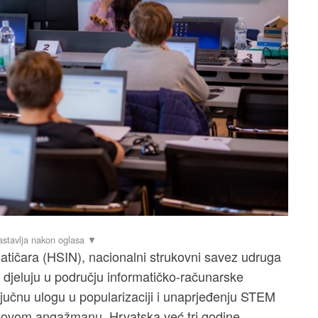
matičara (HSIN), nacionalni strukovni savez udruga
e djeluju u području informatičko-računarske
ključnu ulogu u popularizaciji i unaprjeđenju STEM
njihovom angažmanu, Hrvatska već tri godine