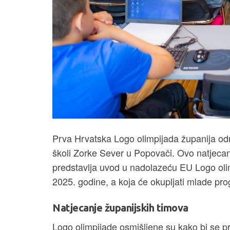
Prva Hrvatska Logo olimpijada županija od
školi Zorke Sever u Popovači. Ovo natjecan
predstavlja uvod u nadolazeću EU Logo olimp
2025. godine, a koja će okupljati mlade pro
Natjecanje županijskih timova
Logo olimpijade osmišljene su kako bi se p