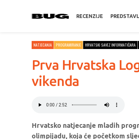
RECENZIJE
PREDSTAV
NATJECANJA
PROGRAMIRANJE
HRVATSKI SAVEZ INFORMATIČARA
Prva Hrvatska Log
vikenda
Hrvatsko natjecanje mladih prog
olimpijadu, koja će početkom slj