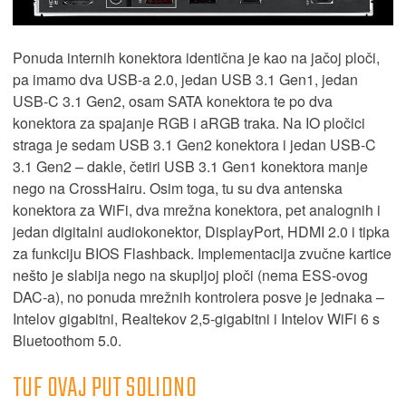
Ponuda internih konektora identična je kao na jačoj ploči,
pa imamo dva USB-a 2.0, jedan USB 3.1 Gen1, jedan
USB-C 3.1 Gen2, osam SATA konektora te po dva
konektora za spajanje RGB i aRGB traka. Na IO pločici
straga je sedam USB 3.1 Gen2 konektora i jedan USB-C
3.1 Gen2 – dakle, četiri USB 3.1 Gen1 konektora manje
nego na CrossHairu. Osim toga, tu su dva antenska
konektora za WiFi, dva mrežna konektora, pet analognih i
jedan digitalni audiokonektor, DisplayPort, HDMI 2.0 i tipka
za funkciju BIOS Flashback. Implementacija zvučne kartice
nešto je slabija nego na skupljoj ploči (nema ESS-ovog
DAC-a), no ponuda mrežnih kontrolera posve je jednaka –
Intelov gigabitni, Realtekov 2,5-gigabitni i Intelov WiFi 6 s
Bluetoothom 5.0.
TUF OVAJ PUT SOLIDNO