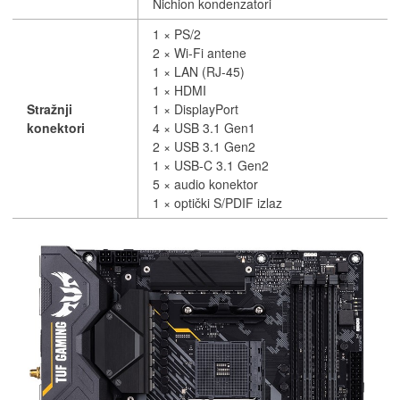
Nichion kondenzatori
1 × PS/2
2 × Wi-Fi antene
1 × LAN (RJ-45)
1 × HDMI
Stražnji
1 × DisplayPort
konektori
4 × USB 3.1 Gen1
2 × USB 3.1 Gen2
1 × USB-C 3.1 Gen2
5 × audio konektor
1 × optički S/PDIF izlaz