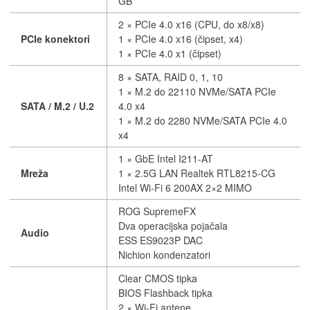
GB
2 × PCIe 4.0 x16 (CPU, do x8/x8)
PCIe konektori
1 × PCIe 4.0 x16 (čipset, x4)
1 × PCIe 4.0 x1 (čipset)
8 × SATA, RAID 0, 1, 10
1 × M.2 do 22110 NVMe/SATA PCIe
SATA / M.2 / U.2
4.0 x4
1 × M.2 do 2280 NVMe/SATA PCIe 4.0
x4
1 × GbE Intel I211-AT
Mreža
1 × 2.5G LAN Realtek RTL8215-CG
Intel Wi-Fi 6 200AX 2×2 MIMO
ROG SupremeFX
Dva operacijska pojačala
Audio
ESS ES9023P DAC
Nichion kondenzatori
Clear CMOS tipka
BIOS Flashback tipka
2 × Wi-Fi antene