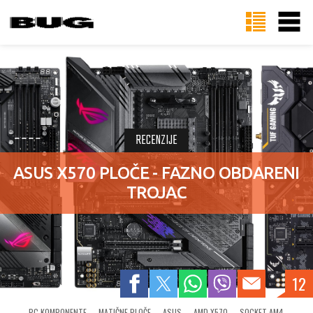
RECENZIJE
ASUS X570 PLOČE - FAZNO OBDARENI
TROJAC
12
PC KOMPONENTE
MATIČNE PLOČE
ASUS
AMD X570
SOCKET AM4