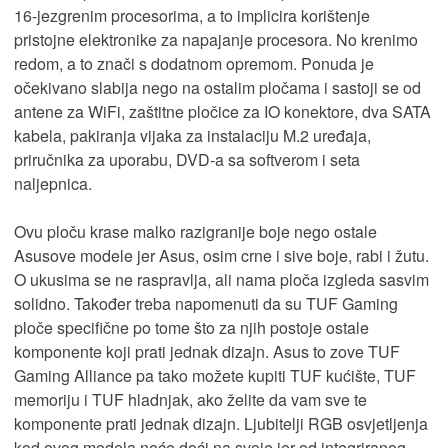
16-jezgrenim procesorima, a to implicira korištenje
pristojne elektronike za napajanje procesora. No krenimo
redom, a to znači s dodatnom opremom. Ponuda je
očekivano slabija nego na ostalim pločama i sastoji se od
antene za WiFi, zaštitne pločice za IO konektore, dva SATA
kabela, pakiranja vijaka za instalaciju M.2 uređaja,
priručnika za uporabu, DVD-a sa softverom i seta
naljepnica.
Ovu ploču krase malko razigranije boje nego ostale
Asusove modele jer Asus, osim crne i sive boje, rabi i žutu.
O ukusima se ne raspravlja, ali nama ploča izgleda sasvim
solidno. Također treba napomenuti da su TUF Gaming
ploče specifične po tome što za njih postoje ostale
komponente koji prati jednak dizajn. Asus to zove TUF
Gaming Alliance pa tako možete kupiti TUF kućište, TUF
memoriju i TUF hladnjak, ako želite da vam sve te
komponente prati jednak dizajn. Ljubitelji RGB osvjetljenja
kod ovog modela neće doći na svoje jer od integriranog