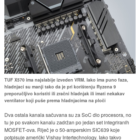
TUF X570 ima najslabije izveden VRM. Iako ima puno faza,
hladnjaci su manji tako da je pri korištenju Ryzena 9
preporučljivo koristiti ili zračni hladnjak ili imati nekakav
ventilator koji puše prema hladnjacima na ploči
Dva ostala kanala sačuvana su za SoC dio procesora, no
tu je po svakom kanalu zadržan po jedan set integriranih
MOSFET-ova. Riječ je o 50-amperskim SIC639 koje
potpisuje američki Vishay Intertechnology. Iako takvo