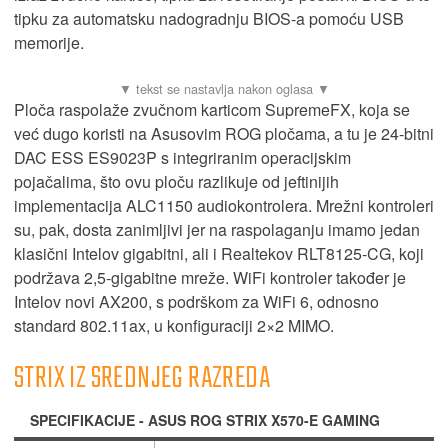
tipku za automatsku nadogradnju BIOS-a pomoću USB
memorije.
Ploča raspolaže zvučnom karticom SupremeFX, koja se
već dugo koristi na Asusovim ROG pločama, a tu je 24-bitni
DAC ESS ES9023P s integriranim operacijskim
pojačalima, što ovu ploču razlikuje od jeftinijih
implementacija ALC1150 audiokontrolera. Mrežni kontroleri
su, pak, dosta zanimljivi jer na raspolaganju imamo jedan
klasični Intelov gigabitni, ali i Realtekov RLT8125-CG, koji
podržava 2,5-gigabitne mreže. WiFi kontroler također je
Intelov novi AX200, s podrškom za WiFi 6, odnosno
standard 802.11ax, u konfiguraciji 2×2 MIMO.
STRIX IZ SREDNJEG RAZREDA
SPECIFIKACIJE - ASUS ROG STRIX X570-E GAMING