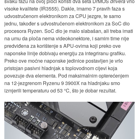
svaku fazu na ovoj ploči koristi dva seta DrMOS
drivera
vrlo
visoke kvalitete (IR3555). Dakle, imamo 7 pravih faza s
udvostručenom elektronikom za CPU jezgre, te samo
jednu, također s udvostručenom elektronikom za SoC dio
procesora Ryzen. SoC dio je malo slabašan, ali treba imati
na umu da ploča nema videokonektore, i samim time nije
predviđena za korištenje s APU-ovima koji preko ove
naponske linije dobivaju energiju za integriranu grafiku.
Preko ove moćne naponske jedinice postavljen je vrlo
pristojan pasivni hladnjak s toplovodnom cijevi koja
povezuje dva elementa. Pod maksimalnim opterećenjem
na 12-jezgrenom Ryzenu 9 3900X na hladnjaku smo
izmjerili temperaturu od 53 °C, što je dobar rezultat.