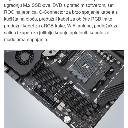
ugradnju M.2 SSD-ova, DVD s pratećim softverom, set
ROG naljepnica, Q-Connector za brzo spajanje kabela s
kućišta na ploču, produžni kabel za obične RGB trake,
produžni kabel za aRGB trake, WiFi antene, podložak za
šalicu i kupon za jeftiniju kupnju opletenih kabela za
modularna napajanja.