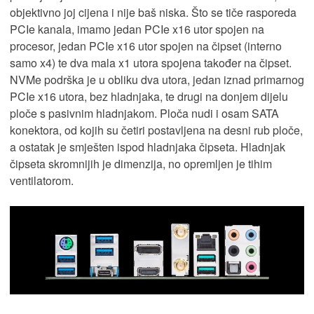
objektivno joj cijena i nije baš niska. Što se tiče rasporeda
PCIe kanala, imamo jedan PCIe x16 utor spojen na
procesor, jedan PCIe x16 utor spojen na čipset (interno
samo x4) te dva mala x1 utora spojena također na čipset.
NVMe podrška je u obliku dva utora, jedan iznad primarnog
PCIe x16 utora, bez hladnjaka, te drugi na donjem dijelu
ploče s pasivnim hladnjakom. Ploča nudi i osam SATA
konektora, od kojih su četiri postavljena na desni rub ploče,
a ostatak je smješten ispod hladnjaka čipseta. Hladnjak
čipseta skromnijih je dimenzija, no opremljen je tihim
ventilatorom.