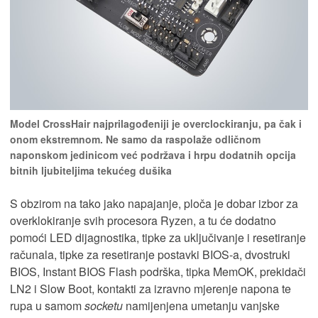
Model CrossHair najprilagođeniji je overclockiranju, pa čak i
onom ekstremnom. Ne samo da raspolaže odličnom
naponskom jedinicom već podržava i hrpu dodatnih opcija
bitnih ljubiteljima tekućeg dušika
S obzirom na tako jako napajanje, ploča je dobar izbor za
overklokiranje svih procesora Ryzen, a tu će dodatno
pomoći LED dijagnostika, tipke za uključivanje i resetiranje
računala, tipke za resetiranje postavki BIOS-a, dvostruki
BIOS, Instant BIOS Flash podrška, tipka MemOK, prekidači
LN2 i Slow Boot, kontakti za izravno mjerenje napona te
rupa u samom
socketu
namijenjena umetanju vanjske