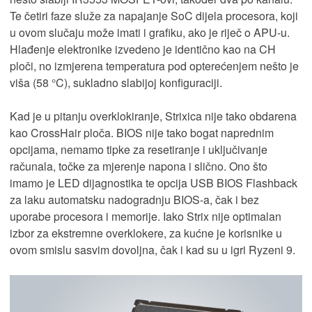
Te četiri faze služe za napajanje SoC dijela procesora, koji
u ovom slučaju može imati i grafiku, ako je riječ o APU-u.
Hlađenje elektronike izvedeno je identično kao na CH
ploči, no izmjerena temperatura pod opterećenjem nešto je
viša (58 °C), sukladno slabijoj konfiguraciji.
Kad je u pitanju overklokiranje, Strixica nije tako obdarena
kao CrossHair ploča. BIOS nije tako bogat naprednim
opcijama, nemamo tipke za resetiranje i uključivanje
računala, točke za mjerenje napona i slično. Ono što
imamo je LED dijagnostika te opcija USB BIOS Flashback
za laku automatsku nadogradnju BIOS-a, čak i bez
uporabe procesora i memorije. Iako Strix nije optimalan
izbor za ekstremne overklokere, za kućne je korisnike u
ovom smislu sasvim dovoljna, čak i kad su u igri Ryzeni 9.