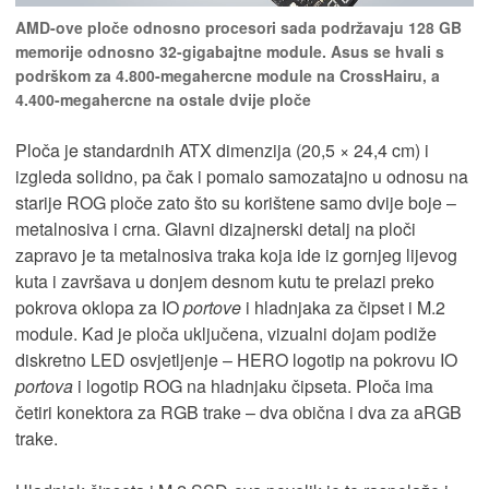
AMD-ove ploče odnosno procesori sada podržavaju 128 GB
memorije odnosno 32-gigabajtne module. Asus se hvali s
podrškom za 4.800-megahercne module na CrossHairu, a
4.400-megahercne na ostale dvije ploče
Ploča je standardnih ATX dimenzija (20,5 × 24,4 cm) i
izgleda solidno, pa čak i pomalo samozatajno u odnosu na
starije ROG ploče zato što su korištene samo dvije boje –
metalnosiva i crna. Glavni dizajnerski detalj na ploči
zapravo je ta metalnosiva traka koja ide iz gornjeg lijevog
kuta i završava u donjem desnom kutu te prelazi preko
pokrova oklopa za IO
portove
i hladnjaka za čipset i M.2
module. Kad je ploča uključena, vizualni dojam podiže
diskretno LED osvjetljenje – HERO logotip na pokrovu IO
portova
i logotip ROG na hladnjaku čipseta. Ploča ima
četiri konektora za RGB trake – dva obična i dva za aRGB
trake.