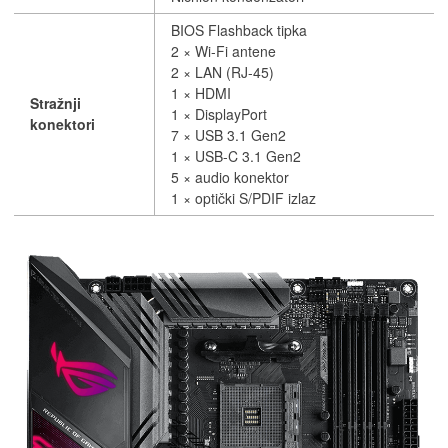
BIOS Flashback tipka
2 × Wi-Fi antene
2 × LAN (RJ-45)
1 × HDMI
Stražnji
1 × DisplayPort
konektori
7 × USB 3.1 Gen2
1 × USB-C 3.1 Gen2
5 × audio konektor
1 × optički S/PDIF izlaz