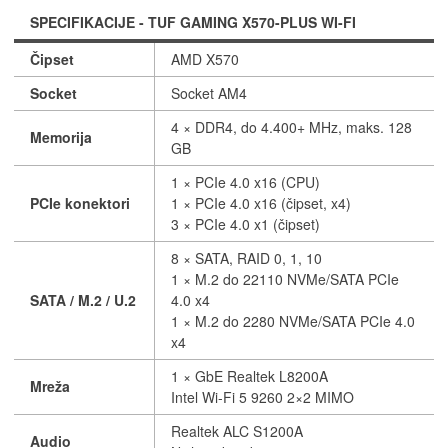
SPECIFIKACIJE - TUF GAMING X570-PLUS WI-FI
Čipset
AMD X570
Socket
Socket AM4
4 × DDR4, do 4.400+ MHz, maks. 128
Memorija
GB
1 × PCIe 4.0 x16 (CPU)
PCIe konektori
1 × PCIe 4.0 x16 (čipset, x4)
3 × PCIe 4.0 x1 (čipset)
8 × SATA, RAID 0, 1, 10
1 × M.2 do 22110 NVMe/SATA PCIe
SATA / M.2 / U.2
4.0 x4
1 × M.2 do 2280 NVMe/SATA PCIe 4.0
x4
1 × GbE Realtek L8200A
Mreža
Intel Wi-Fi 5 9260 2×2 MIMO
Realtek ALC S1200A
Audio