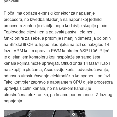
pohvaliti
Ploča ima dodatni 4-pinski konektor za napajanje
procesora, no izvedba hlađenja na naponskoj jedinici
procesora znatno je slabija nego kod dvije skuplje ploče.
Toplovodne cijevi nema pa svaki pasivni element
funkcionira za sebe, a pritom je i manjih dimenzija od onih
na Strixici ili CH-u. Ispod hladnjaka nalazi se naizgled 14-
fazni VRM kojim upravlja PWM kontroler ASP1106. Riječ
je o jeftinijem kontroleru koji raspolaže sa samo šest
kanala kojima može upravljati. Otkud onda 14 faza? Kao i
na skupljim pločama, Asus ovdje koristi udvostručavanje,
odnosno utrostručavanje elektroničkih komponenti po fazi.
Tako kontroler zapravo s napajanjem CPU dijela procesora
upravlja s četiri kanala, no na svakom kanalu je
utrostručena elektronika, pa imamo performanse 12-faznog
napajanja.