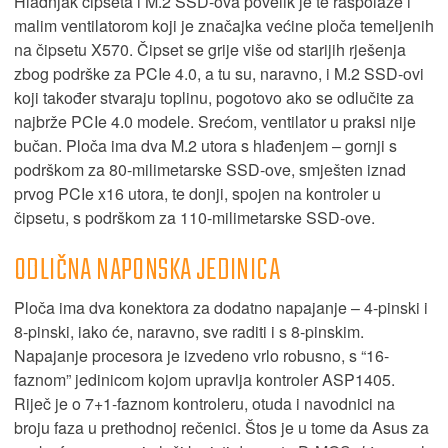
Hladnjak čipseta i M.2 SSD-ova povelik je te raspolaže i
malim ventilatorom koji je značajka većine ploča temeljenih
na čipsetu X570. Čipset se grije više od starijih rješenja
zbog podrške za PCIe 4.0, a tu su, naravno, i M.2 SSD-ovi
koji također stvaraju toplinu, pogotovo ako se odlučite za
najbrže PCIe 4.0 modele. Srećom, ventilator u praksi nije
bučan. Ploča ima dva M.2 utora s hlađenjem – gornji s
podrškom za 80-milimetarske SSD-ove, smješten iznad
prvog PCIe x16 utora, te donji, spojen na kontroler u
čipsetu, s podrškom za 110-milimetarske SSD-ove.
ODLIČNA NAPONSKA JEDINICA
Ploča ima dva konektora za dodatno napajanje – 4-pinski i
8-pinski, iako će, naravno, sve raditi i s 8-pinskim.
Napajanje procesora je izvedeno vrlo robusno, s “16-
faznom” jedinicom kojom upravlja kontroler ASP1405.
Riječ je o 7+1-faznom kontroleru, otuda i navodnici na
broju faza u prethodnoj rečenici. Štos je u tome da Asus za