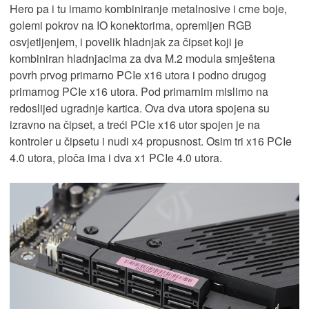
Hero pa i tu imamo kombiniranje metalnosive i crne boje,
golemi pokrov na IO konektorima, opremljen RGB
osvjetljenjem, i povelik hladnjak za čipset koji je
kombiniran hladnjacima za dva M.2 modula smještena
povrh prvog primarno PCIe x16 utora i podno drugog
primarnog PCIe x16 utora. Pod primarnim mislimo na
redoslijed ugradnje kartica. Ova dva utora spojena su
izravno na čipset, a treći PCIe x16 utor spojen je na
kontroler u čipsetu i nudi x4 propusnost. Osim tri x16 PCIe
4.0 utora, ploča ima i dva x1 PCIe 4.0 utora.