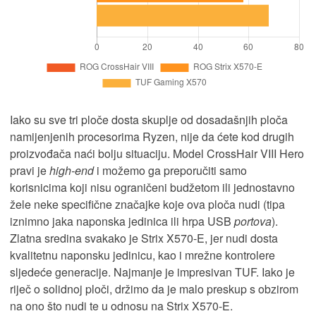
Iako su sve tri ploče dosta skuplje od dosadašnjih ploča
namijenjenih procesorima Ryzen, nije da ćete kod drugih
proizvođača naći bolju situaciju. Model CrossHair VIII Hero
pravi je
high-end
i možemo ga preporučiti samo
korisnicima koji nisu ograničeni budžetom ili jednostavno
žele neke specifične značajke koje ova ploča nudi (tipa
iznimno jaka naponska jedinica ili hrpa USB
portova
).
Zlatna sredina svakako je Strix X570-E, jer nudi dosta
kvalitetnu naponsku jedinicu, kao i mrežne kontrolere
sljedeće generacije. Najmanje je impresivan TUF. Iako je
riječ o solidnoj ploči, držimo da je malo preskup s obzirom
na ono što nudi te u odnosu na Strix X570-E.