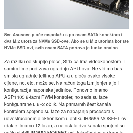
Sve Asusove ploče raspolažu s po osam SATA konektora i
dva M.2 utora za NVMe SSD-ove. Ako se u M.2 utorima koriste
NVMe SSD-ovi, svih osam SATA portova je funkcionalno
Za razliku od skuplje ploče, Strixica ima videokonektore, i
samim time podržava ugradnju APU-ova. Ne vidimo baš
smisla ugradnje jeftinog APU-a u ploču ovako visoke
cijene, no, eto, može se. Na račun toga izmijenjena je i
konfiguracija naponske jedinice. Ponovno imamo
ASP1405 8-fazni PWM kontroler, no sada su faze
konfigurirane u 6+2 oblik. Na primarnih šest kanala
kontrolera spojene su faze za napajanje procesora s
udvostručenom elektronikom u obliku IR3555 MOSFET-ovi
(dakle, imamo 12 faza), a na ostala dva kanala spojeni su
nešto slabiji IR3553 MOSFET-ovi, također dva po kanalu.