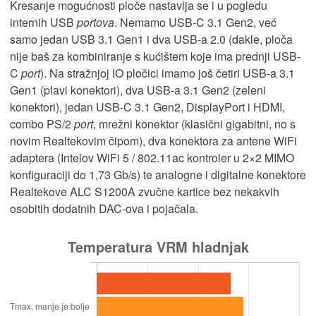
Kresanje mogućnosti ploče nastavlja se i u pogledu
internih USB
portova
. Nemamo USB-C 3.1 Gen2, već
samo jedan USB 3.1 Gen1 i dva USB-a 2.0 (dakle, ploča
nije baš za kombiniranje s kućištem koje ima prednji USB-
C
port
). Na stražnjoj IO pločici imamo još četiri USB-a 3.1
Gen1 (plavi konektori), dva USB-a 3.1 Gen2 (zeleni
konektori), jedan USB-C 3.1 Gen2, DisplayPort i HDMI,
combo PS/2
port
, mrežni konektor (klasični gigabitni, no s
novim Realtekovim čipom), dva konektora za antene WiFi
adaptera (Intelov WiFi 5 / 802.11ac kontroler u 2×2 MIMO
konfiguraciji do 1,73 Gb/s) te analogne i digitalne konektore
Realtekove ALC S1200A zvučne kartice bez nekakvih
osobitih dodatnih DAC-ova i pojačala.