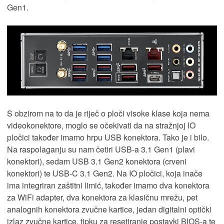
Gen1.
S obzirom na to da je riječ o ploči visoke klase koja nema
videokonektore, moglo se očekivati da na stražnjoj IO
pločici također imamo hrpu USB konektora. Tako je i bilo.
Na raspolaganju su nam četiri USB-a 3.1 Gen1 (plavi
konektori), sedam USB 3.1 Gen2 konektora (crveni
konektori) te USB-C 3.1 Gen2. Na IO pločici, koja inače
ima integriran zaštitni limić, također imamo dva konektora
za WiFi adapter, dva konektora za klasičnu mrežu, pet
analognih konektora zvučne kartice, jedan digitalni optički
izlaz zvučne kartice, tipku za resetiranje postavki BIOS-a te