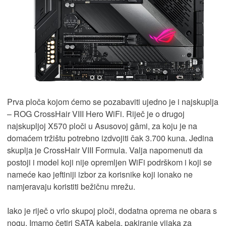
Prva ploča kojom ćemo se pozabaviti ujedno je i najskuplja
– ROG CrossHair VIII Hero WiFi. Riječ je o drugoj
najskupljoj X570 ploči u Asusovoj gâmi, za koju je na
domaćem tržištu potrebno izdvojiti čak 3.700 kuna. Jedina
skuplja je CrossHair VIII Formula. Valja napomenuti da
postoji i model koji nije opremljen WiFi podrškom i koji se
nameće kao jeftiniji izbor za korisnike koji ionako ne
namjeravaju koristiti bežičnu mrežu.
Iako je riječ o vrlo skupoj ploči, dodatna oprema ne obara s
nogu. Imamo četiri SATA kabela, pakiranje vijaka za