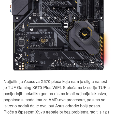
Najjeftinija Asusova X570 ploča koja nam je stigla na test
je TUF Gaming X570-Plus WiFi. S pločama iz serije TUF u
posljednjih nekoliko godina nismo imali najbolja iskustva,
pogotovo s modelima za AMD-ove procesore, pa smo se
iskreno nadali da je ovaj put Asus odradio bolji posao.
Ploče s čipsetom X570 trebale bi bez problema raditi s 12 i