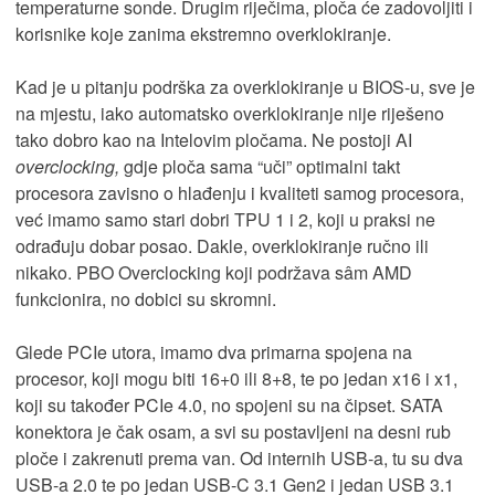
temperaturne sonde. Drugim riječima, ploča će zadovoljiti i
korisnike koje zanima ekstremno overklokiranje.
Kad je u pitanju podrška za overklokiranje u BIOS-u, sve je
na mjestu, iako automatsko overklokiranje nije riješeno
tako dobro kao na Intelovim pločama. Ne postoji AI
overclocking,
gdje ploča sama “uči” optimalni takt
procesora zavisno o hlađenju i kvaliteti samog procesora,
već imamo samo stari dobri TPU 1 i 2, koji u praksi ne
odrađuju dobar posao. Dakle, overklokiranje ručno ili
nikako. PBO Overclocking koji podržava sâm AMD
funkcionira, no dobici su skromni.
Glede PCIe utora, imamo dva primarna spojena na
procesor, koji mogu biti 16+0 ili 8+8, te po jedan x16 i x1,
koji su također PCIe 4.0, no spojeni su na čipset. SATA
konektora je čak osam, a svi su postavljeni na desni rub
ploče i zakrenuti prema van. Od internih USB-a, tu su dva
USB-a 2.0 te po jedan USB-C 3.1 Gen2 i jedan USB 3.1