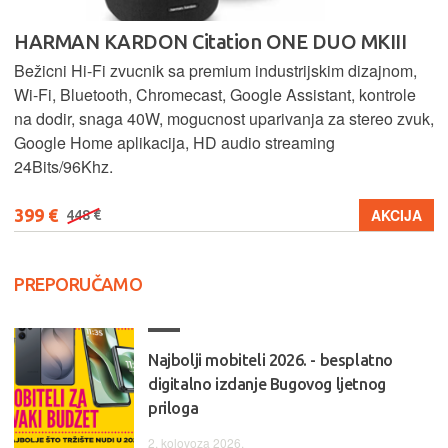
HARMAN KARDON Citation ONE DUO MKIII
Bežicni Hi-Fi zvucnik sa premium industrijskim dizajnom,
Wi-Fi, Bluetooth, Chromecast, Google Assistant, kontrole
na dodir, snaga 40W, mogucnost uparivanja za stereo zvuk,
Google Home aplikacija, HD audio streaming
24Bits/96Khz.
399 €
AKCIJA
448 €
PREPORUČAMO
Najbolji mobiteli 2026. - besplatno
digitalno izdanje Bugovog ljetnog
priloga
2. kolovoza 2026.