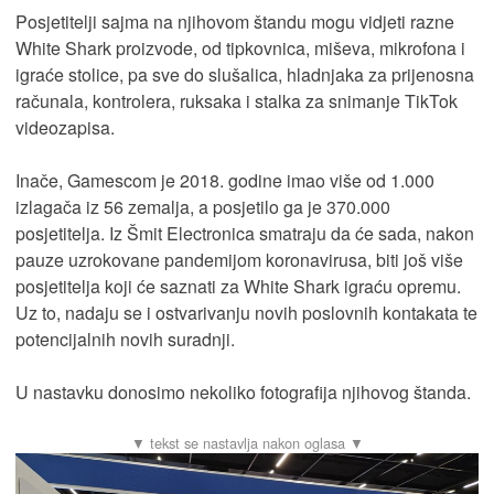
Posjetitelji sajma na njihovom štandu mogu vidjeti razne
White Shark proizvode, od tipkovnica, miševa, mikrofona i
igraće stolice, pa sve do slušalica, hladnjaka za prijenosna
računala, kontrolera, ruksaka i stalka za snimanje TikTok
videozapisa.
Inače, Gamescom je 2018. godine imao više od 1.000
izlagača iz 56 zemalja, a posjetilo ga je 370.000
posjetitelja. Iz Šmit Electronica smatraju da će sada, nakon
pauze uzrokovane pandemijom koronavirusa, biti još više
posjetitelja koji će saznati za White Shark igraću opremu.
Uz to, nadaju se i ostvarivanju novih poslovnih kontakata te
potencijalnih novih suradnji.
U nastavku donosimo nekoliko fotografija njihovog štanda.