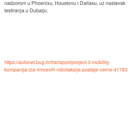
nadzorom u Phoenixu, Houstonu i Dallasu, uz nastavak
testiranja u Dubaiju.
https://autonet.bug.hr/transport/project-3-mobility-
kompanija-iza-rimcevih-robotaksija-postaje-verne-41783