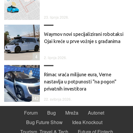
23. lipnja 2026.
Waymov novi specijalizirani robotaksi
Ojai kreće u prve vožnje s građanima
4
2. lipnja 2026.
Rimac vraća milijune eura, Verne
nastavlja u potpunosti "na pogon"
privatnih investitora
142
22. svibnja 2026.
Forum
Bug
Mreža
Autonet
Bug Future Show
Idea Knockout
Tourism, Travel & Tech
Future of Fintech