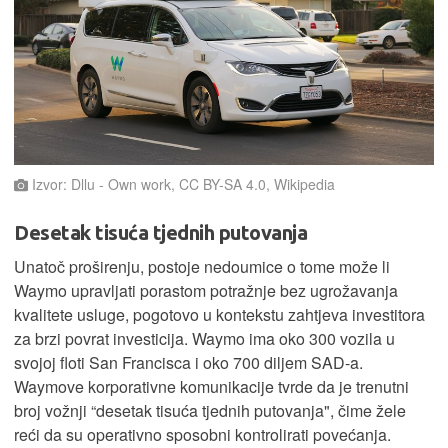
Izvor: Dllu - Own work, CC BY-SA 4.0, Wikipedia
Desetak tisuća tjednih putovanja
Unatoč proširenju, postoje nedoumice o tome može li
Waymo upravljati porastom potražnje bez ugrožavanja
kvalitete usluge, pogotovo u kontekstu zahtjeva investitora
za brzi povrat investicija. Waymo ima oko 300 vozila u
svojoj floti San Francisca i oko 700 diljem SAD-a.
Waymove korporativne komunikacije tvrde da je trenutni
broj vožnji “desetak tisuća tjednih putovanja", čime žele
reći da su operativno sposobni kontrolirati povećanja.