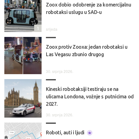
Zoox dobio odobrenje za komercijalnu
robotaksi uslugu u SAD-u
1
srijeda
Zoox protiv Zooxa: jedan robotaksi u
Las Vegasu zbunio drugog
30. srpnja 2026.
Kineski robotaksiji testiraju se na
ulicama Londona, vožnje s putnicima od
2027.
30. srpnja 2026.
Roboti, auti i ljudi