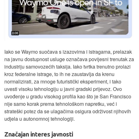
Iako se Waymo suočava s izazovima i istragama, prelazak
na javnu dostupnost usluge označava povijesni trenutak za
industriju samovozećih taksija. Iako tvrtka trenutno prolazi
kroz federalne istrage, to ih ne zaustavlja da krenu
normalizirati, za mnoge futuristički eksperiment, i tako
uvesti visoku tehnologiju u javni gradski prijevoz. Ovo
uvođenje u gradu visokog profila kao što je San Francisco
nije samo korak prema tehnološkom napretku, već i
strateški potez da se ulagačima osigura održivost njihovih
udjela u autonomnoj tehnologiji.
Značajan interes javnosti