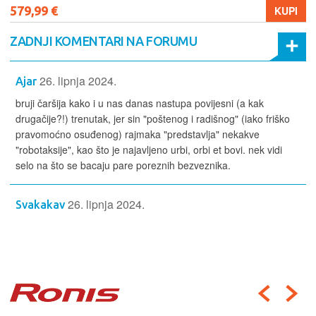
579,99 €
KUPI
ZADNJI KOMENTARI NA FORUMU
26. lipnja 2024.
Ajar
bruji čaršija kako i u nas danas nastupa povijesni (a kak
drugačije?!) trenutak, jer sin "poštenog i radišnog" (iako friško
pravomoćno osuđenog) rajmaka "predstavlja" nekakve
"robotaksije", kao što je najavljeno urbi, orbi et bovi. nek vidi
selo na što se bacaju pare poreznih bezveznika.
26. lipnja 2024.
Svakakav