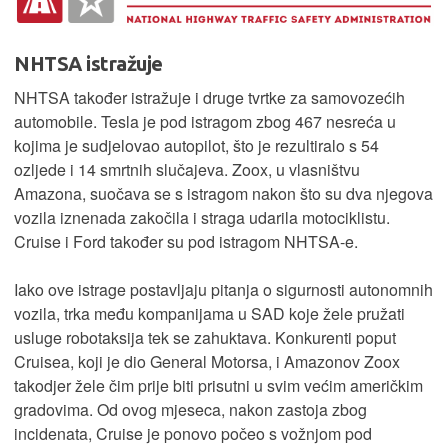
NHTSA istražuje
NHTSA također istražuje i druge tvrtke za samovozećih
automobile. Tesla je pod istragom zbog 467 nesreća u
kojima je sudjelovao autopilot, što je rezultiralo s 54
ozljede i 14 smrtnih slučajeva. Zoox, u vlasništvu
Amazona, suočava se s istragom nakon što su dva njegova
vozila iznenada zakočila i straga udarila motociklistu.
Cruise i Ford također su pod istragom NHTSA-e.
Iako ove istrage postavljaju pitanja o sigurnosti autonomnih
vozila, trka među kompanijama u SAD koje žele pružati
usluge robotaksija tek se zahuktava. Konkurenti poput
Cruisea, koji je dio General Motorsa, i Amazonov Zoox
takodjer žele čim prije biti prisutni u svim većim američkim
gradovima. Od ovog mjeseca, nakon zastoja zbog
incidenata, Cruise je ponovo počeo s vožnjom pod