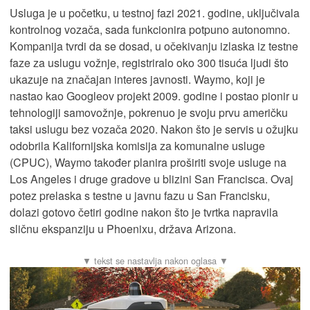
Usluga je u početku, u testnoj fazi 2021. godine, uključivala
kontrolnog vozača, sada funkcionira potpuno autonomno.
Kompanija tvrdi da se dosad, u očekivanju izlaska iz testne
faze za uslugu vožnje, registriralo oko 300 tisuća ljudi što
ukazuje na značajan interes javnosti. Waymo, koji je
nastao kao Googleov projekt 2009. godine i postao pionir u
tehnologiji samovožnje, pokrenuo je svoju prvu američku
taksi uslugu bez vozača 2020. Nakon što je servis u ožujku
odobrila Kalifornijska komisija za komunalne usluge
(CPUC), Waymo također planira proširiti svoje usluge na
Los Angeles i druge gradove u blizini San Francisca. Ovaj
potez prelaska s testne u javnu fazu u San Francisku,
dolazi gotovo četiri godine nakon što je tvrtka napravila
sličnu ekspanziju u Phoenixu, država Arizona.